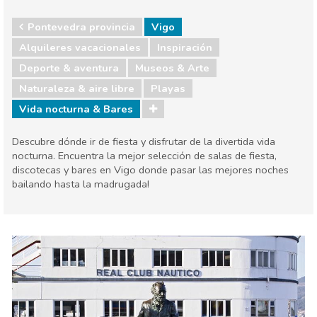
Pontevedra provincia
Vigo
Alquileres vacacionales
Inspiración
Deporte & aventura
Museos & Arte
Naturaleza & aire libre
Playas
Vida nocturna & Bares
Descubre dónde ir de fiesta y disfrutar de la divertida vida
nocturna. Encuentra la mejor selección de salas de fiesta,
discotecas y bares en Vigo donde pasar las mejores noches
bailando hasta la madrugada!
Pontevedra provincia
Vigo
Deporte & aventura
Museos & Arte
Naturaleza & aire libre
Playas
Vida nocturna & Bares