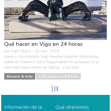
Qué hacer en Vigo en 24 horas
por Iván Vânjra - 16 mar. 2016
Joven y cosmopolita, Vigo imprime carácter. Debruzada
sobre el Atlántico como Segismundo en su locura, es la
urbe más imprevisible de Galicia. ...Leer más
Museos & Arte
Vida nocturna & Bares
Información de la
Qué ofrecemos