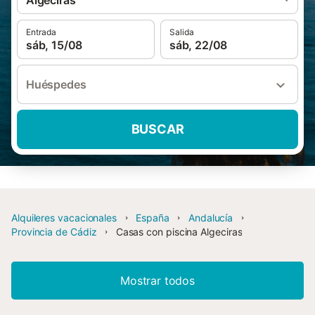
Algeciras
Entrada
Salida
sáb, 15/08
sáb, 22/08
Huéspedes
BUSCAR
Alquileres vacacionales
España
Andalucía
Provincia de Cádiz
Casas con piscina Algeciras
Mostrar todos