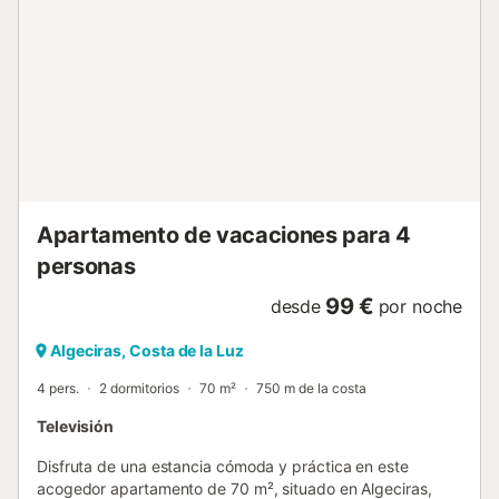
ubicada en la playa, a poca distancia a pie de los medios
de transporte público y a 15 minutos a pie de una pista de
tenis. Se permite un animal de compañía. No está
permitido fumar ni celebrar eventos. Hay cámaras de
seguridad en la entrada del apartamento. Sin embargo,
están cubiertas cuando hay huéspedes. Por favor, tenga
en cuenta que puede haber regulaciones
gubernamentales sobre el agua en vigor en el momento de
su visita, lo que puede afectar al uso de la piscina, el riego
del jardín o limitar el uso del agua del grifo....
Apartamento de vacaciones para 4
personas
99 €
desde
por noche
Algeciras, Costa de la Luz
4 pers.
2 dormitorios
70 m²
750 m de la costa
Televisión
Disfruta de una estancia cómoda y práctica en este
acogedor apartamento de 70 m², situado en Algeciras,