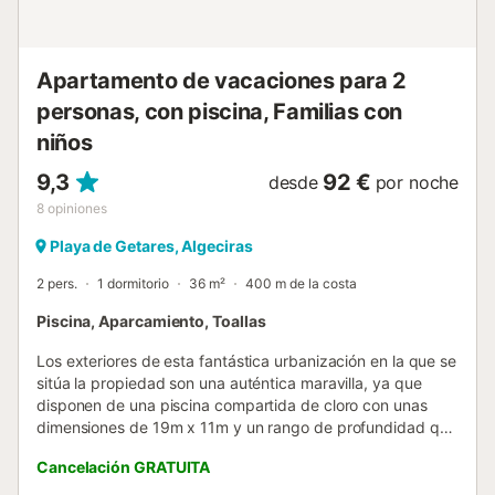
Apartamento de vacaciones para 2
personas, con piscina, Familias con
niños
9,3
92 €
desde
por noche
8
opiniones
Playa de Getares, Algeciras
2 pers.
1 dormitorio
36 m²
400 m de la costa
Piscina, Aparcamiento, Toallas
Los exteriores de esta fantástica urbanización en la que se
sitúa la propiedad son una auténtica maravilla, ya que
disponen de una piscina compartida de cloro con unas
dimensiones de 19m x 11m y un rango de profundidad que
va de 1.10m a 1.75m. Los más pequeños podrán jugar y
Cancelación GRATUITA
correr por las zonas verdes del jardín mientras disfrutan
del cálido clima o se dan un chapuzón en la piscina infantil.