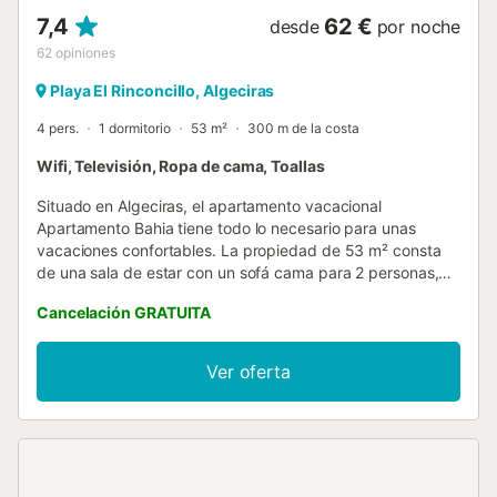
7,4
62 €
desde
por noche
62
opiniones
Playa El Rinconcillo, Algeciras
4 pers.
1 dormitorio
53 m²
300 m de la costa
Wifi, Televisión, Ropa de cama, Toallas
Situado en Algeciras, el apartamento vacacional
Apartamento Bahia tiene todo lo necesario para unas
vacaciones confortables. La propiedad de 53 m² consta
de una sala de estar con un sofá cama para 2 personas,
una cocina, 1 dormitorio y 1 baño, por lo que puede alojar a
Cancelación GRATUITA
4 personas. Los servicios adicionales incluyen Wi-Fi de alta
velocidad (apto para videollamadas) con un espacio de
trabajo dedicado para hacer videollamadas, una smart TV
Ver oferta
con servicios de streaming, un ventilador, una lavadora, así
como toallas de playa / piscina. Además, un gimnasio
privado está disponible para su uso. Este alojamiento no
ofrece: aire acondicionado. El acceso a la casa se realiza
por la planta baja, teniendo un recibidor en su interior y
una escalera de caracol para subir. La propiedad está