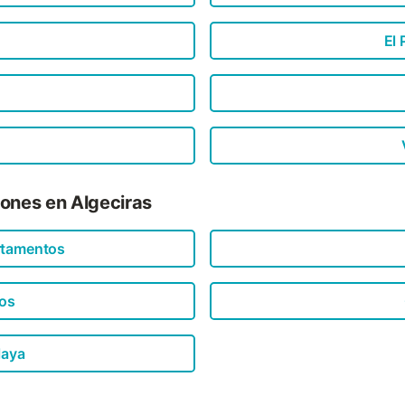
El 
iones en Algeciras
rtamentos
os
laya