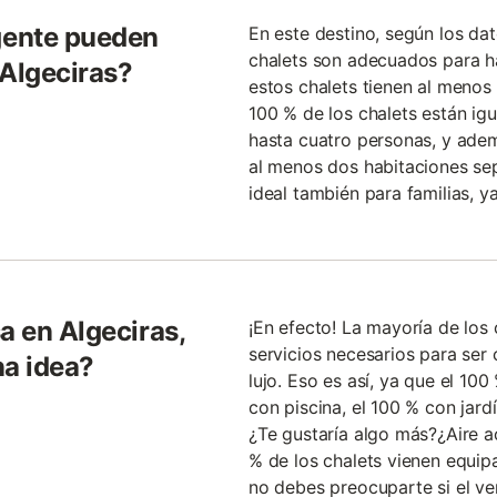
gente pueden
En este destino, según los da
chalets son adecuados para h
 Algeciras?
estos chalets tienen al menos
100 % de los chalets están i
hasta cuatro personas, y adem
al menos dos habitaciones sep
ideal también para familias, 
a en Algeciras,
¡En efecto! La mayoría de los 
servicios necesarios para se
na idea?
lujo. Eso es así, ya que el 10
con piscina, el 100 % con jardí
¿Te gustaría algo más?¿Aire a
% de los chalets vienen equipa
no debes preocuparte si el v