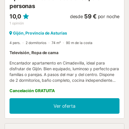
personas
10,0
59 €
desde
por noche
1
opinión
Gijón, Provincia de Asturias
4 pers.
2 dormitorios
74 m²
90 m de la costa
Televisión, Ropa de cama
Encantador apartamento en Cimadevilla, ideal para
disfrutar de Gijón. Bien equipado, luminoso y perfecto para
familias o parejas. A pasos del mar y del centro. Dispone
de 2 dormitorios, baño completo, cocina independiente
totalmente equipada y salón acogedor. Espacios cómodos
Cancelación GRATUITA
y funcionales para una estancia perfecta. Ascensor
pequeño....
Ver oferta