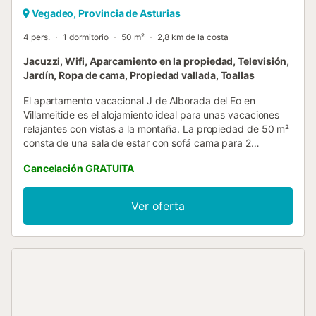
Vegadeo, Provincia de Asturias
4 pers.
1 dormitorio
50 m²
2,8 km de la costa
Jacuzzi, Wifi, Aparcamiento en la propiedad, Televisión,
Jardín, Ropa de cama, Propiedad vallada, Toallas
El apartamento vacacional J de Alborada del Eo en
Villameitide es el alojamiento ideal para unas vacaciones
relajantes con vistas a la montaña. La propiedad de 50 m²
consta de una sala de estar con sofá cama para 2
personas, una cocina, 1 dormitorio y 1 baño, por lo que
Cancelación GRATUITA
puede alojar a 4 personas. Los servicios adicionales
incluyen Wi-Fi de alta velocidad (apto para
videollamadas), así como una televisión. También hay una
Ver oferta
cuna disponible. Este alojamiento no dispone de: aire
acondicionado. Esta propiedad cuenta con una zona
exterior privada con bañera de hidromasaje, jardín, terraza
descubierta y barbacoa. El apartamento vacacional
dispone de una zona exterior compartida con barbacoa,
futbolín y juego de tiro con arco. Los alrededores ofrecen
excelentes restaurantes con fantástica cocina local,
supermercados, tiendas de alquiler de bicicletas y playas.