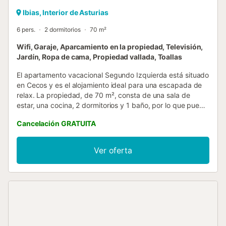
Ibias, Interior de Asturias
6 pers.
2 dormitorios
70 m²
Wifi, Garaje, Aparcamiento en la propiedad, Televisión,
Jardín, Ropa de cama, Propiedad vallada, Toallas
El apartamento vacacional Segundo Izquierda está situado
en Cecos y es el alojamiento ideal para una escapada de
relax. La propiedad, de 70 m², consta de una sala de
estar, una cocina, 2 dormitorios y 1 baño, por lo que puede
alojar hasta 4 personas. Los servicios adicionales incluyen
Cancelación GRATUITA
Wi-Fi de alta velocidad (apto para videollamadas) y una
lavadora. Este alquiler vacacional cuenta con un jardín
compartido, perfecto para disfrutar de una experiencia
Ver oferta
tranquila y rejuvenecedora. Los enlaces de transporte
público se encuentran a poca distancia a pie. Hay 3
plazas de aparcamiento disponibles en la propiedad,
aparcamiento gratuito disponible en la calle y 3 plazas
adicionales en un garaje. No se permiten mascotas, fumar
ni celebrar eventos....