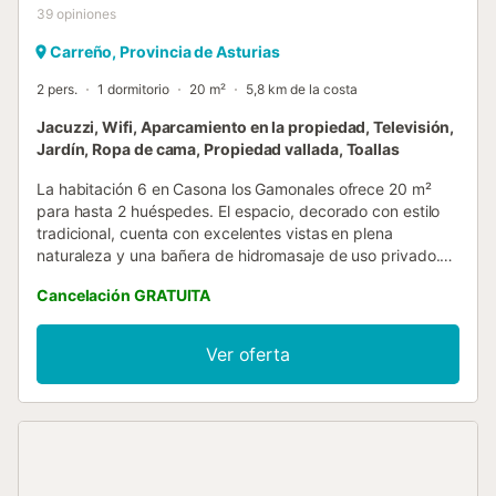
39
opiniones
Carreño, Provincia de Asturias
2 pers.
1 dormitorio
20 m²
5,8 km de la costa
Jacuzzi, Wifi, Aparcamiento en la propiedad, Televisión,
Jardín, Ropa de cama, Propiedad vallada, Toallas
La habitación 6 en Casona los Gamonales ofrece 20 m²
para hasta 2 huéspedes. El espacio, decorado con estilo
tradicional, cuenta con excelentes vistas en plena
naturaleza y una bañera de hidromasaje de uso privado.
Se puede disfrutar de un desayuno bajo petición previa.
Cancelación GRATUITA
Además, es posible solicitar una cuna si se pide con
antelación. Este alojamiento brinda una estancia muy
cómoda con todo lo esencial para que disfrutéis al
Ver oferta
máximo. En Casona Los Gamonales, en Carreño, podéis
relajaros al aire libre y disfrutar de nuestros jardines en un
entorno tranquilo y apacible. El edificio consta de una
casona asturiana rehabilitada, decorada con madera de
alta calidad y en excelente estado, además de otros
edificios que forman el complejo. Hay transporte público