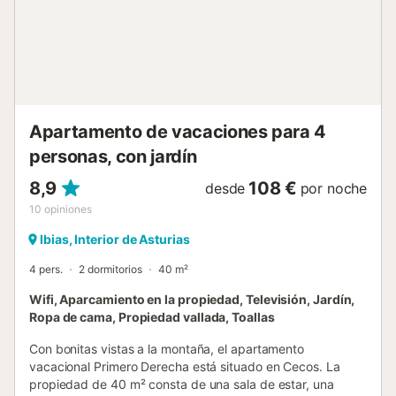
de admisión. Se admiten familias con niños. El jardín, de
uso exclusivo de la propiedad, se comparte entre los dos
apartamentos del edificio y no es accesible a personas
ajenas. Se permite una mascota. No se permite fumar ni
celebrar eventos....
Apartamento de vacaciones para 4
personas, con jardín
8,9
108 €
desde
por noche
10
opiniones
Ibias, Interior de Asturias
4 pers.
2 dormitorios
40 m²
Wifi, Aparcamiento en la propiedad, Televisión, Jardín,
Ropa de cama, Propiedad vallada, Toallas
Con bonitas vistas a la montaña, el apartamento
vacacional Primero Derecha está situado en Cecos. La
propiedad de 40 m² consta de una sala de estar, una