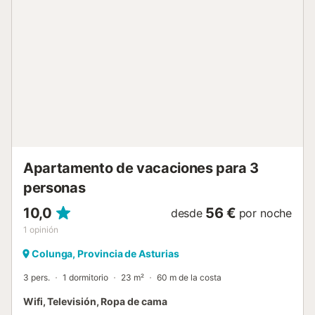
cerca, aunque se recomienda acceder en coche.
Disponéis de plazas de aparcamiento gratuito en el
establecimiento. Todas las habitaciones cuentan con
calefacción para vuestra comodidad. No se aceptan
mascotas en la propiedad. Disponibilidad de cenas en el
alojamiento en julio y agosto de lunes a viernes, a consultar
con el propietario a través de la plataforma de reservas....
Apartamento de vacaciones para 3
personas
10,0
56 €
desde
por noche
1
opinión
Colunga, Provincia de Asturias
3 pers.
1 dormitorio
23 m²
60 m de la costa
Wifi, Televisión, Ropa de cama