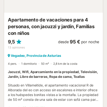
Apartamento de vacaciones para 4
personas, con jacuzzi y jardín, Familias
con niños
9,5
95 €
desde
por noche
13
opiniones
Vegadeo, Provincia de Asturias
4 pers.
1 dormitorio
50 m²
2,8 km de la costa
Jacuzzi, Wifi, Aparcamiento en la propiedad, Televisión,
Jardín, Libre de barreras, Ropa de cama, Toallas
Situado en Villameitide, el apartamento vacacional R de
Alborada del eo con acceso sin escalones e interior ofrece
a los huéspedes bonitas vistas a la montaña. La propiedad
de 50 m² consta de una sala de estar con sofá cama para
2 personas, una cocina, 1 dormitorio y 1 baño, por lo que