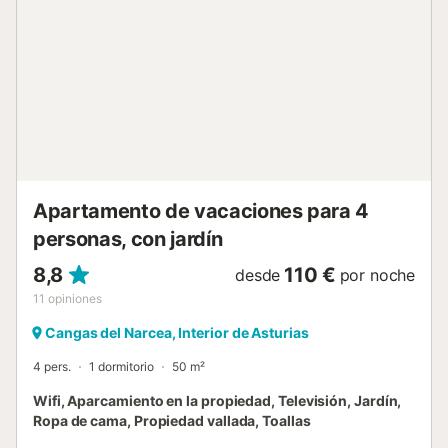
Además, la propiedad está cerca de la pista de karts
Kartódromo, un parque de tirolesa y varios museos, y se
puede disfrutar de paseos a caballo, paseos en barco y
piragüismo en el río. hay 2 plazas de parking disponibles
en la propiedad. Se admiten familias con niños. Se admite
un máximo de 2 mascotas por un suplemento. No está
permitido fumar ni celebrar eventos. La propiedad está
ubicada en una zona tranquila - por favor, evite ruidos
innecesarios y sea considerado con los demás huéspedes.
Se pueden alquilar bicicletas eléctric...
Apartamento de vacaciones para 4
personas, con jardín
8,8
110 €
desde
por noche
11
opiniones
Cangas del Narcea, Interior de Asturias
4 pers.
1 dormitorio
50 m²
Wifi, Aparcamiento en la propiedad, Televisión, Jardín,
Ropa de cama, Propiedad vallada, Toallas