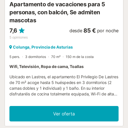
Apartamento de vacaciones para 5
personas, con balcón, Se admiten
mascotas
7,6
85 €
desde
por noche
5
opiniones
Colunga, Provincia de Asturias
5 pers.
3 dormitorios
70 m²
150 m de la costa
Wifi, Televisión, Ropa de cama, Toallas
Ubicado en Lastres, el apartamento El Privilegio De Lastres
de 70 m² acoge hasta 5 huéspedes en 3 dormitorios (2
camas dobles y 1 individual) y 1 baño. En su interior
disfrutaréis de cocina totalmente equipada, Wi-Fi de alta
velocidad, televisión, lavadora y espacio de trabajo. Para
familias, hay cuna y trona disponible. El apartamento
ofrece acceso a una terraza o balcón con impresionantes
Ver oferta
vistas al mar, ideal para relajarse por la noche, y aceite de
oliva casero para sus huéspedes. Se encuentra a solo 500