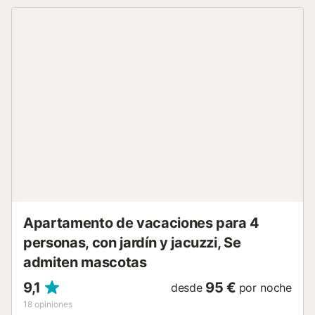
m del mar, con 2 playas accesibles en 5 minutos a pie y
una parada de transporte público a solo 100 metros. A
menos de 10 minutos en coche hay varias playas para
practicar surf. Se admiten familias con niños. Se permite un
máximo de una mascota. Tenga en cuenta que el servicio
de limpieza para reservas con mascotas está disponible
por un cargo adicional, y los propietarios deben supervisar
a su mascota en la propiedad en todo momento. No está
permitido fumar, traer huéspedes no registrados ni
celebrar eventos....
Apartamento de vacaciones para 4
personas, con jardín y jacuzzi, Se
admiten mascotas
9,1
95 €
desde
por noche
18
opiniones