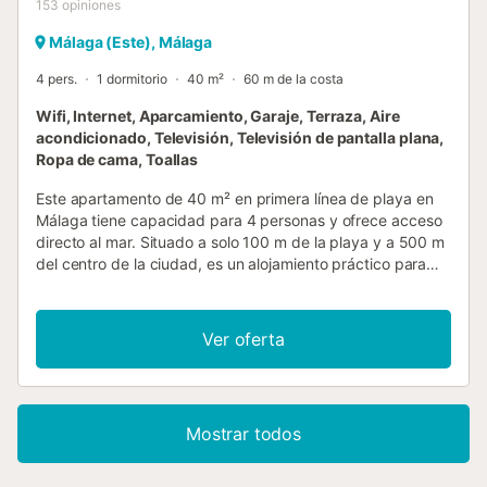
153
opiniones
Málaga (Este), Málaga
4 pers.
1 dormitorio
40 m²
60 m de la costa
Wifi, Internet, Aparcamiento, Garaje, Terraza, Aire
acondicionado, Televisión, Televisión de pantalla plana,
Ropa de cama, Toallas
Este apartamento de 40 m² en primera línea de playa en
Málaga tiene capacidad para 4 personas y ofrece acceso
directo al mar. Situado a solo 100 m de la playa y a 500 m
del centro de la ciudad, es un alojamiento práctico para
quienes desean disfrutar del estilo de vida mediterráneo. El
apartamento cuenta con un dormitorio con cama king-size
y una zona de estar con sofá cama, además de un baño
Ver oferta
con ducha a ras de suelo. La cocina está equipada con
placa de cocina, microondas, nevera, cafetera y
tostadora, mientras que la sala de estar incluye televisión
de pantalla plana con servicios de streaming y aire
Mostrar todos
acondicionado. Para familias, se proporcionan cuna y
trona, y el acceso se realiza mediante escaleras. El interior
cuenta con suelos de baldosa y lavadora. En el exterior, un