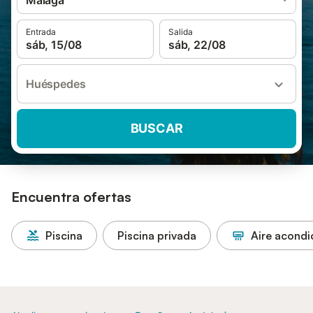
Málaga
Entrada
Salida
sáb, 15/08
sáb, 22/08
Huéspedes
BUSCAR
Encuentra ofertas
Piscina
Piscina privada
Aire acond