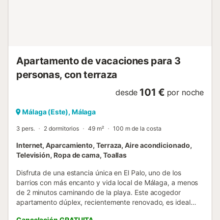
las calles vendiendo el pescado fresco del día. Ese espíritu
de sencillez y calidez todavía perdura. Desde la casa
accedes directamente al animado paseo marítimo y a
kilómetros de playa — perfectos para caminar, nadar o
montar en bicicleta. El ambiente cálido, el encanto local y
el ritmo relajado de...
Apartamento de vacaciones para 3
personas, con terraza
101 €
desde
por noche
Málaga (Este), Málaga
3 pers.
2 dormitorios
49 m²
100 m de la costa
Internet, Aparcamiento, Terraza, Aire acondicionado,
Televisión, Ropa de cama, Toallas
Disfruta de una estancia única en El Palo, uno de los
barrios con más encanto y vida local de Málaga, a menos
de 2 minutos caminando de la playa. Este acogedor
apartamento dúplex, recientemente renovado, es ideal
para pequeñas familias o parejas que buscan comodidad,
Cancelación GRATUITA