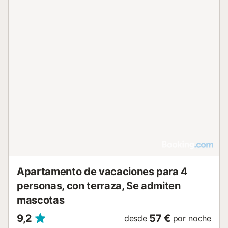
todas las comodidades del hogar. Supermercados y el
mercado local de los sábados están a solo unos pasos. El
vibrante centro de la ciudad se puede alcanzar fácilmente
— en bicicleta en unos 15 minutos o en autobús (cada 15
minutos, a dos calles de distancia) en aproximadamente
20 minutos. Qué hace especial esta estancia La playa de
arena está literalmente a la puerta, con impresionantes
vistas al mar. Despiértate con el relajante sonido de las
olas de fondo. La casa ofrece dos espacios de vida
conectados pero independientes (incluyendo dos cocinas,
dos baños y dos salones), lo que la hace ideal para familias
con amigos o dos parejas con niños. Perfectamente
situada para nadar en el mar, dar largos paseos por la
playa y disfrutar de cálidos atardeceres. Rodeada de los
mejores chiringuitos y rest...
Apartamento de vacaciones para 4
personas, con terraza, Se admiten
mascotas
9,2
57 €
desde
por noche