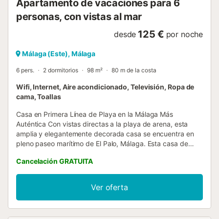
Apartamento de vacaciones para 6
personas, con vistas al mar
125 €
desde
por noche
Málaga (Este), Málaga
6 pers.
2 dormitorios
98 m²
80 m de la costa
Wifi, Internet, Aire acondicionado, Televisión, Ropa de
cama, Toallas
Casa en Primera Línea de Playa en la Málaga Más
Auténtica Con vistas directas a la playa de arena, esta
amplia y elegantemente decorada casa se encuentra en
pleno paseo marítimo de El Palo, Málaga. Esta casa de
playa, completamente privada, tiene capacidad para 6
Cancelación GRATUITA
personas, toda en una sola planta — lo que la hace ideal y
cómoda para familias con niños, carritos o equipaje de
playa. La casa ofrece un entorno tranquilo con vistas al
Ver oferta
paseo marítimo y a la playa, y al mismo tiempo está
rodeada de los mejores chiringuitos y restaurantes de
marisco de Málaga. Disfruta del encanto de Málaga con