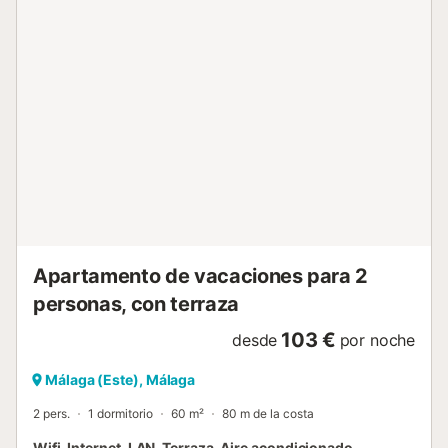
Para garantizar un ambiente de paz para todos, le
pedimos amablemente que minimice el ruido y respete las
horas de silencio entre las 10:00 PM y las 9:00 AM. Otras
cosas a tener en cuenta: Ofrecemos nuestro propio
servicio de taxi desde el aeropuerto a su alojamiento y/o
desde su alojamiento al aeropuerto. El pago se puede
realizar en efectivo o con tarjeta al conductor. Si desea
utilizar esta oferta, háganoslo saber después de su
reserva. Check-in entre las 3:00 PM y las 9:00 PM. Check-
out antes de las 11:00 AM....
Apartamento de vacaciones para 2
personas, con terraza
103 €
desde
por noche
Málaga (Este), Málaga
2 pers.
1 dormitorio
60 m²
80 m de la costa
Wifi, Internet, LAN, Terraza, Aire acondicionado,