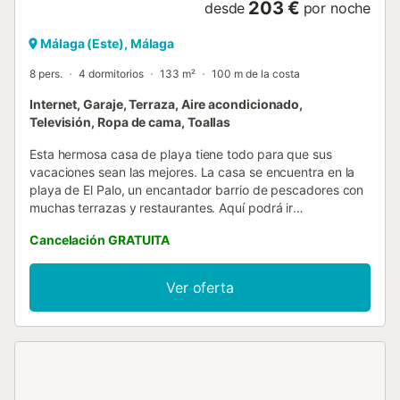
203 €
desde
por noche
Málaga (Este), Málaga
8 pers.
4 dormitorios
133 m²
100 m de la costa
Internet, Garaje, Terraza, Aire acondicionado,
Televisión, Ropa de cama, Toallas
Esta hermosa casa de playa tiene todo para que sus
vacaciones sean las mejores. La casa se encuentra en la
playa de El Palo, un encantador barrio de pescadores con
muchas terrazas y restaurantes. Aquí podrá ir
directamente a la playa para un refrescante baño. Esta
Cancelación GRATUITA
casa especial ha sido recientemente renovada por
completo y amueblada lujosamente. Cocina totalmente
equipada, 4 dormitorios y 3 baños. En la terraza de la
Ver oferta
azotea con vistas al mar, podrá disfrutar de una deliciosa
bebida en completa tranquilidad. Esta propiedad se
encuentra aproximadamente a 5 km del centro de Málaga.
Tenga en cuenta que esta propiedad se encuentra en un
barrio residencial tradicional español, lo que le brindará
una experiencia auténtica de vivir entre la población local.