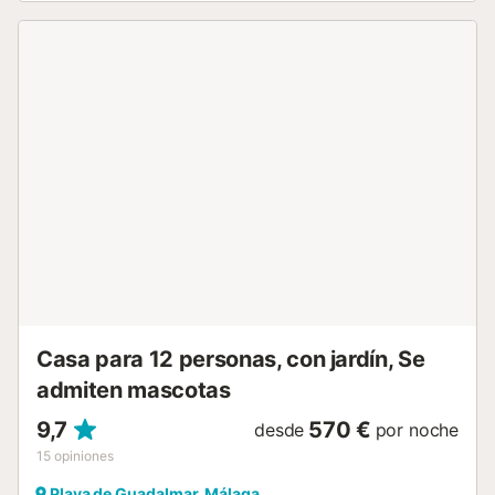
de piscina. La propiedad tiene capacidad para 14
personas - más por acuerdo. Los servicios adicionales
incluyen Wi-Fi es apto para hacer videollamadas,
televisión, equipo de música, tenis de mesa, varias estufas
de leña, lavadora y secadora. También hay cunas y tronas
disponibles....
Casa para 12 personas, con jardín, Se
admiten mascotas
9,7
570 €
desde
por noche
15
opiniones
Playa de Guadalmar, Málaga