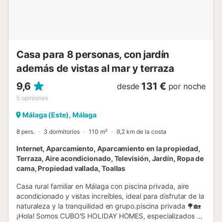
acceso a la vivienda se realiza mediante escaleras que
conducen a una amplia zona de estar de concepto
abierto, donde se integran cocina, c...
Casa para 8 personas, con jardín
además de vistas al mar y terraza
9,6
131 €
desde
por noche
5
opiniones
Málaga (Este), Málaga
8 pers.
3 dormitorios
110 m²
9,2 km de la costa
Internet, Aparcamiento, Aparcamiento en la propiedad,
Terraza, Aire acondicionado, Televisión, Jardín, Ropa de
cama, Propiedad vallada, Toallas
Casa rural familiar en Málaga con piscina privada, aire
acondicionado y vistas increíbles, ideal para disfrutar de la
naturaleza y la tranquilidad en grupo.piscina privada 🌳🏡
¡Hola! Somos CUBO'S HOLIDAY HOMES, especializados en