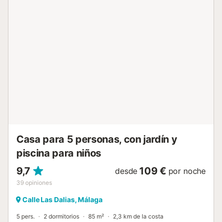
de la gran oferta cultural de edificios históricos, museos,
gastronomía y también posibilidades de compras....
Casa para 5 personas, con jardín y
piscina para niños
9,7
109 €
desde
por noche
39
opiniones
Calle Las Dalias, Málaga
5 pers.
2 dormitorios
85 m²
2,3 km de la costa