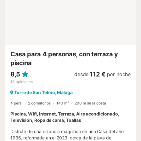
tierras de cultivo, vida silvestre y fauna, cerca de las
playas, del centro de la ciudad. Los huéspedes disfrutarán
de privacidad y tranquilidad. 85m², capacidad máxima 5
personas. Vistas a la montaña, al mar, al jardín, a la terraza
privada y a las casas del vecindario. Luminoso salón y
cocina. Chimenea. Lavavajillas, congelador y...
Casa para 4 personas, con terraza y
piscina
8,5
112 €
desde
por noche
13
opiniones
Torre de San Telmo, Málaga
4 pers.
2 dormitorios
140 m²
200 m de la costa
Piscina, Wifi, Internet, Terraza, Aire acondicionado,
Televisión, Ropa de cama, Toallas
Disfrute de una estancia magnífica en una Casa del año
1936, reformada en el 2023, cerca de la playa de