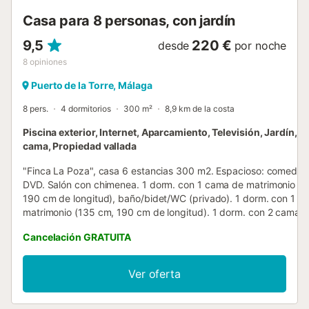
Casa para 8 personas, con jardín
9,5
220 €
desde
por noche
8
opiniones
Puerto de la Torre, Málaga
8 pers.
4 dormitorios
300 m²
8,9 km de la costa
Piscina exterior, Internet, Aparcamiento, Televisión, Jardín, 
cama, Propiedad vallada
"Finca La Poza", casa 6 estancias 300 m2. Espacioso: comedor
DVD. Salón con chimenea. 1 dorm. con 1 cama de matrimonio (1
190 cm de longitud), baño/bidet/WC (privado). 1 dorm. con 1 c
matrimonio (135 cm, 190 cm de longitud). 1 dorm. con 2 camas
190 cm de longitud). 1 dorm. con 1 cama de matrimonio (135 c
Cancelación GRATUITA
cm de longitud), TV. Cocina (horno, lavavajillas, 4 placas de
vitrocerámica, microondas, cafetera eléctrica) con pasa-platos.
Ducha/bidet/WC, WC separado. Calefacción eléctrica. Muebles
Ver oferta
terraza, barbacoa, tumbonas. Vista a las montañas. El alojamien
dispone de: lavadora. Internet (Wifi, gratis). Plaza de aparcamie
Coches) junto a la casa. VITAR/MA/2093 // Reg. Nr.: