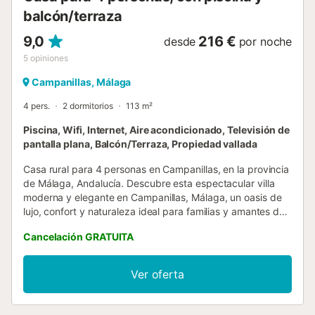
not been damaged. The transaction can be co...
balcón/terraza
9,0
216 €
desde
por noche
5
opiniones
Campanillas, Málaga
4 pers.
2 dormitorios
113 m²
Piscina, Wifi, Internet, Aire acondicionado, Televisión de
pantalla plana, Balcón/Terraza, Propiedad vallada
Casa rural para 4 personas en Campanillas, en la provincia
de Málaga, Andalucía. Descubre esta espectacular villa
moderna y elegante en Campanillas, Málaga, un oasis de
lujo, confort y naturaleza ideal para familias y amantes de
la tranquilidad. Ubicada en un entorno privilegiado, esta
Cancelación GRATUITA
casa ha sido diseñada con atención a cada detalle,
combinando arquitectura contemporánea y una
decoración sofisticada para ofrecerte una experiencia
Ver oferta
única. La casa se distribuye en dos acogedores
dormitorios, cada uno equipado con una cómoda cama de
matrimonio, garantizando un descanso reparador.