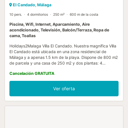
El Candado, Málaga
10 pers.
4 dormitorios
250 m²
600 m de la costa
Piscina, Wifi, Internet, Aparcamiento, Aire
acondicionado, Televisión, Balcón/Terraza, Ropa de
cama, Toallas
Holidays2Malaga Villa El Candado. Nuestra magnífica Villa
El Candado está ubicada en una zona residencial de
Málaga y a apenas 1.5 km de la playa. Dispone de 800 m2
de parcela y una casa de 250 m2 y dos plantas: 4
dormitorios con capacidad para 10 personas y 3 baños
Cancelación GRATUITA
completos con ducha y 1 aseo, 1 dormitorio con cama de 2
metros y baño ensuite, 1 dormitorio con dos camas
individuales, 1 dormitorio con 1 cama de 150 cm y baño
Ver oferta
ensuite, 1 dormitorio con 1 cama de 150 cm y baño
ensuite. La cocina dispone de todo lo necesario para pasar
una fantástica estancia: lavavajillas, horno, vitrocerámica,
lavadora, secadora, etc. El comedor tiene salida directa
con el porche y zona de barbacoa. En la planta alta se
encuentra el salón con sofá cama doble y una terraza con
vistas a las montañas.La zona de la piscina tiene