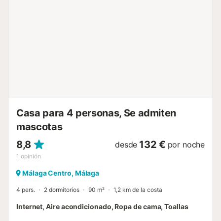
tumbonas, barbacoa y zona de comedor. WIFI gratuito
está disponible en toda la casa. Así como Split de aire frío
y calor. Pruebe el restaurante 'El Tintero', justo en la playa.
Es comida española pero servida de una manera diferente.
Compruebe, deguste y disfrute. Hay un supermercado
justo bajando la carretera (500m) y a ambos lados (El Palo
al oeste y La Cala del Moral al este) también tiene
supermercados, restaurantes, bares, etc. Los túneles y
acantilados de El Cantal en La Cala del Moral merecen ser
visitados si le apetece ir dando un agradable paseo junto
al mar. El tran...
Casa para 4 personas, Se admiten
mascotas
8,8
132 €
desde
por noche
1
opinión
Málaga Centro, Málaga
4 pers.
2 dormitorios
90 m²
1,2 km de la costa
Internet, Aire acondicionado, Ropa de cama, Toallas