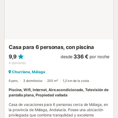
coche a la cafetería más cercana: 2,09km. Distancia
andando/en coche al bar más cercano: 640m. Distancia
andando/en coche al supermercado más cercano: 611m.
Distancia andando/en coche a la playa: 1,02km Playa de
Guadalmar. Distancia andando/en coche al aeropuerto:
2,2km Aeropuerto de Málaga - Costa del Sol. Centro
comercial Plaza Mayor a 7 minutos en coche. Hay
aparcamiento gratuito disponible en la propiedad para 3
coches. Se admiten mascotas bajo petición por un
Casa para 6 personas, con piscina
suplemento. La propietaria es flexible con la hora de
check-in y check-out si no tie...
9,9
336 €
desde
por noche
4
opiniones
Churriana, Málaga
6 pers.
3 dormitorios
200 m²
1,3 km de la costa
Piscina, Wifi, Internet, Aire acondicionado, Televisión de
pantalla plana, Propiedad vallada
Casa de vacaciones para 6 personas cerca de Málaga, en
la provincia de Málaga, Andalucía. Posee una ubicación
privilegiada que combina tranquilidad y excelente