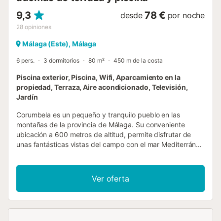
9,3
78 €
desde
por noche
28
opiniones
Málaga (Este), Málaga
6 pers.
3 dormitorios
80 m²
450 m de la costa
Piscina exterior, Piscina, Wifi, Aparcamiento en la
propiedad, Terraza, Aire acondicionado, Televisión,
Jardín
Corumbela es un pequeño y tranquilo pueblo en las
montañas de la provincia de Málaga. Su conveniente
ubicación a 600 metros de altitud, permite disfrutar de
unas fantásticas vistas del campo con el mar Mediterráneo
de fondo. En este bonito pueblo, se encuentra esta gran
casa de vacaciones en una gran parcela con barbacoa y
una agradable terraza para reunirse alrededor. En 30
Ver oferta
minutos en coche se puede llegar a Torre del Mar con sus
2 km de playas de arena y una gran variedad de
restaurantes, bares y tiendas. Málaga, la capital de la
Costa del Sol, está a 1 hora en coche. Aquí podrá disfrutar