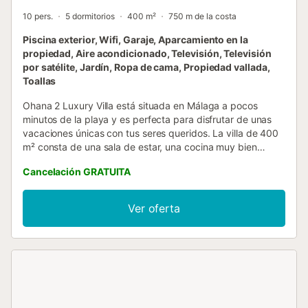
10 pers.
5 dormitorios
400 m²
750 m de la costa
Piscina exterior, Wifi, Garaje, Aparcamiento en la
propiedad, Aire acondicionado, Televisión, Televisión
por satélite, Jardín, Ropa de cama, Propiedad vallada,
Toallas
Ohana 2 Luxury Villa está situada en Málaga a pocos
minutos de la playa y es perfecta para disfrutar de unas
vacaciones únicas con tus seres queridos. La villa de 400
m² consta de una sala de estar, una cocina muy bien
equipada con lavavajillas, 5 dormitorios y 3 baños, así
Cancelación GRATUITA
como 2 aseos adicionales, por lo que tiene capacidad para
8 personas. Los servicios adicionales incluyen Wi-Fi (apto
para videollamadas), aire acondicionado en todas las
Ver oferta
habitaciones, calefacción, futbolín, lavadora, reproductor
de DVD y televisión con servicios de streaming. Una trona
y una cuna están disponibles bajo petición. La villa dispone
de una zona exterior privada con piscina (abierta todo el
año), jardín, mobiliario de jardín, terraza descubierta,
barbacoa y ducha exterior. Distancia andando/en coche al
restaurante más cercano: 274m. Distancia andando/en