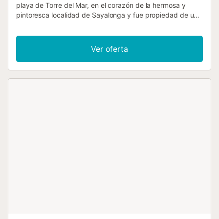
playa de Torre del Mar, en el corazón de la hermosa y
pintoresca localidad de Sayalonga y fue propiedad de un
pintor y escultor. Esta casa es una obra de arte en sí
misma y es perfecta para disfrutar de la tranquilidad del
típico campo andaluz de interior sin tener que perderse los
Ver oferta
hermosos días de playa, ya que se alojará aquí no muy
lejos del mar. Esta casa con piscina, disponible de abril a
octubre, es perfecta para parejas que quieran disfrutar de
la tranquilidad del interior andaluz y tener una estancia
romántica. Pero también es perfecta para dos familias,
cada una con unos 4 miembros, que quieran vivir bajo el
mismo techo manteniendo su privacidad. Esto se debe a
que la casa se compone de dos antiguos adosados que
han sido reformados y unidos de manera que la propiedad
consta de dos salones, dos cocinas y dos entradas. Esta
magnífica y peculiar propiedad en Sayalonga está situada
en el corazón del pueblo y es fácilmente accesible en
coche. La plaza de aparcamiento está muy cerca....