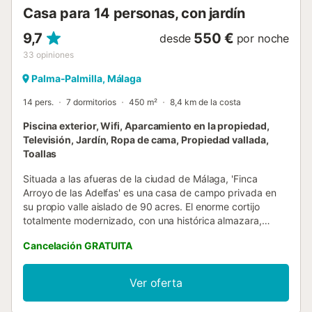
Casa para 14 personas, con jardín
9,7
550 €
desde
por noche
33
opiniones
Palma-Palmilla, Málaga
14 pers.
7 dormitorios
450 m²
8,4 km de la costa
Piscina exterior, Wifi, Aparcamiento en la propiedad,
Televisión, Jardín, Ropa de cama, Propiedad vallada,
Toallas
Situada a las afueras de la ciudad de Málaga, 'Finca
Arroyo de las Adelfas' es una casa de campo privada en
su propio valle aislado de 90 acres. El enorme cortijo
totalmente modernizado, con una histórica almazara,
consta de un salón, una cocina totalmente equipada y
Cancelación GRATUITA
zona de comedor, 7 dormitorios y 5 baños, incluida la
casita de campo con piscina, y está rodeado de amplias
terrazas y pérgolas sombreadas. Hay una barbacoa de
Ver oferta
obra y una larga mesa de refectorio, perfecta para comer
al aire libre y una gran piscina (11x8m) y casita de campo