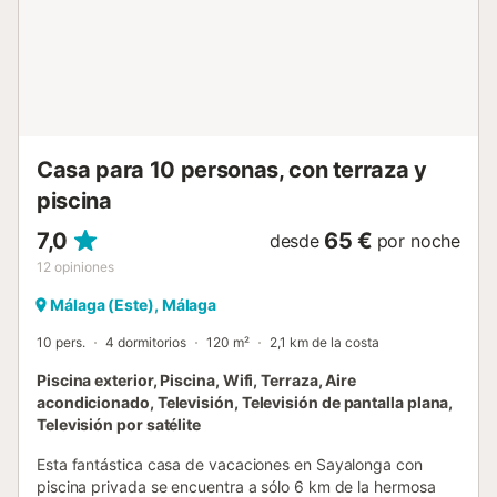
gubernamentales sobre el uso del agua, lo que podría
afectar el uso de la piscina, el riego del jardín o limitar el
uso del agua del grifo. El acceso a la finca debe realizarse
en coche, ya que el último tramo de 300 metros es un
camino agrícola sin asfaltar y sin iluminación nocturna. Los
propietarios residen en la misma finca, en una vivienda
independiente....
Casa para 10 personas, con terraza y
piscina
7,0
65 €
desde
por noche
12
opiniones
Málaga (Este), Málaga
10 pers.
4 dormitorios
120 m²
2,1 km de la costa
Piscina exterior, Piscina, Wifi, Terraza, Aire
acondicionado, Televisión, Televisión de pantalla plana,
Televisión por satélite
Esta fantástica casa de vacaciones en Sayalonga con
piscina privada se encuentra a sólo 6 km de la hermosa