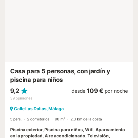
con persianas de cristal. La villa está convenientemente
situada a 3 minutos a pie de la playa. Se tarda sólo 5
minutos para llegar a la zona de servicios locales con un
supermercado, una farmacia, bares y restaurantes a pie. El
aeropuerto más cercano está a menos de 10 minutos de la
villa. Hay aparcamiento disponible en la propiedad y 3 en
un garaje. Hay aparcamiento gratuito disponible en la
calle. Las familias con niños son bienvenidas. Se admiten
animales de compañía (de pago). El Wi-Fi es apto para
hacer videollamadas. Las fiestas no están permitidas. Se
proporciona...
Casa para 5 personas, con jardín y
piscina para niños
9,2
109 €
desde
por noche
39
opiniones
Calle Las Dalias, Málaga
5 pers.
2 dormitorios
90 m²
2,3 km de la costa
Piscina exterior, Piscina para niños, Wifi, Aparcamiento
en la propiedad, Aire acondicionado, Televisión,