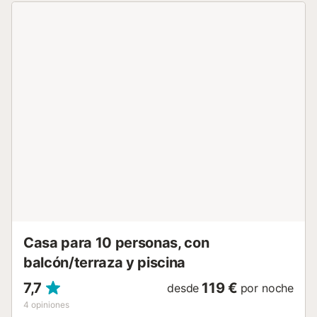
Además, cuenta con dos cuartos de baño con ducha, lo
que proporciona comodidad y privacidad para todos los
huéspedes. La estancia principal es un espacio diáfano
que combina la cocina equipada con un acogedor
comedor, todo abierto al salón donde destaca una
hermosa chimenea, perfecta para crear un ambiente
cálido y acogedor. La luminosidad de esta área es
impresionante, gracias a los amplios ventanales que
ofrecen vistas a la zona exterior. La propiedad cuenta con
amplios jardines y una piscina privada, perfecta para
relajarse y disfrutar del cálido clima malagueño en total
privacidad. Sus espacios abiertos y luminosos, junto con
su moderno diseño, crean una atmósfera acogedora y
exclusiva, ideal para compartir momentos inolvidables con
familiares y amigos. Campanillas, además de su ambiente
sereno, ofre...
Casa para 10 personas, con
balcón/terraza y piscina
7,7
119 €
desde
por noche
4
opiniones