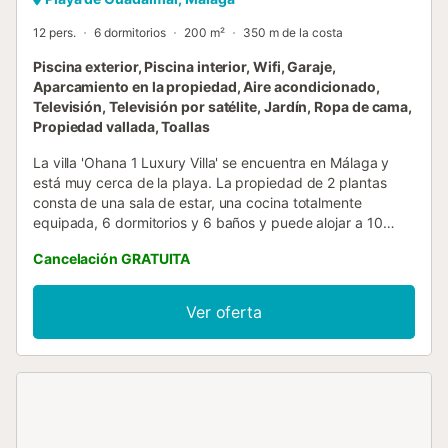
12 pers.
6 dormitorios
200 m²
350 m de la costa
Piscina exterior, Piscina interior, Wifi, Garaje,
Aparcamiento en la propiedad, Aire acondicionado,
Televisión, Televisión por satélite, Jardín, Ropa de cama,
Propiedad vallada, Toallas
La villa 'Ohana 1 Luxury Villa' se encuentra en Málaga y
está muy cerca de la playa. La propiedad de 2 plantas
consta de una sala de estar, una cocina totalmente
equipada, 6 dormitorios y 6 baños y puede alojar a 10
personas. Los servicios disponibles incluyen Wi-Fi de alta
Cancelación GRATUITA
velocidad, un espacio de trabajo dedicado para el
teletrabajo, aire acondicionado centralizado, una lavadora,
una smart TV con servicios de streaming y una selección
Ver oferta
de libros y juguetes para niños. También se proporciona
una cuna y una trona. Lo más destacado de la villa es su
zona exterior privada con una piscina (que se puede
calentar por un suplemento), un jardín, una terraza
descubierta, una barbacoa y una ducha exterior. Además,
los huéspedes tienen acceso a una terraza cubierta
compartida. La zona de la piscina también se puede cerrar