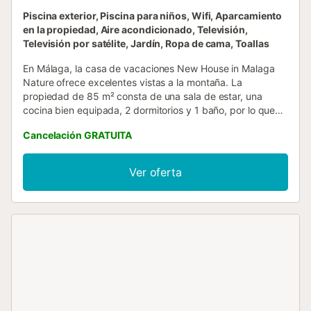
Piscina exterior, Piscina para niños, Wifi, Aparcamiento
en la propiedad, Aire acondicionado, Televisión,
Televisión por satélite, Jardín, Ropa de cama, Toallas
En Málaga, la casa de vacaciones New House in Malaga
Nature ofrece excelentes vistas a la montaña. La
propiedad de 85 m² consta de una sala de estar, una
cocina bien equipada, 2 dormitorios y 1 baño, por lo que
puede alojar hasta 5 personas. Entre los servicios
Cancelación GRATUITA
adicionales se incluyen Wi-Fi de alta velocidad (apto para
videollamadas) con un espacio de trabajo dedicado,
televisión, aire acondicionado y lavadora. También dispone
Ver oferta
de cuna y trona para los más pequeños. Este alojamiento
vacacional cuenta con un espacio privado al aire libre que
incluye terraza, balcón y barbacoa. Los huéspedes tienen
acceso a instalaciones compartidas como piscina, jardín y
piscina infantil, lo que lo convierte en una opción ideal para
quienes disfrutan del aire libre y buscan relajarse. Hay
aparcamiento disponible en la propiedad. No se permiten
mascotas, fumar ni celebrar eventos. El alojamiento cuenta
con características de ahorro de luz y agua. Ten en cuenta
que durante tu estancia pueden existir normativas