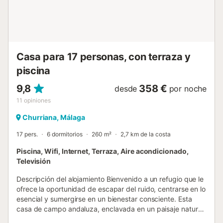
piscina y pista de tenis compartidas con esas dos casas.
La casa está pensada para disfrutar sin prisas. Tiene dos
dormitorios, un baño con ducha y capacidad para cuatro
personas, ideal para familias o parejas. La cocina
totalmente equipada y abierta al salón crea un espacio
cálido para compartir. Smart TV de 65 pulgadas, canal
Casa para 17 personas, con terraza y
satélite y todas las comodidades modernas para una
piscina
estanc...
9,8
358 €
desde
por noche
11
opiniones
Churriana, Málaga
17 pers.
6 dormitorios
260 m²
2,7 km de la costa
Piscina, Wifi, Internet, Terraza, Aire acondicionado,
Televisión
Descripción del alojamiento Bienvenido a un refugio que le
ofrece la oportunidad de escapar del ruido, centrarse en lo
esencial y sumergirse en un bienestar consciente. Esta
casa de campo andaluza, enclavada en un paisaje natural
donde el tiempo parece haberse detenido, es el lugar ideal