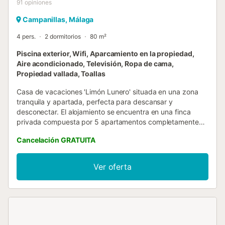
91
opiniones
Campanillas, Málaga
4 pers.
2 dormitorios
80 m²
Piscina exterior, Wifi, Aparcamiento en la propiedad,
Aire acondicionado, Televisión, Ropa de cama,
Propiedad vallada, Toallas
Casa de vacaciones 'Limón Lunero' situada en una zona
tranquila y apartada, perfecta para descansar y
desconectar. El alojamiento se encuentra en una finca
privada compuesta por 5 apartamentos completamente
independientes entre sí; el único elemento compartido con
Cancelación GRATUITA
los demás es el recinto exterior, que incluye accesos y
zonas comunes exteriores. No hay ningún espacio interior
en común con las otras unidades. La piscina es de uso
Ver oferta
exclusivo para los huéspedes de Limón Lunero. Al estar
ubicada en una zona abierta dentro del recinto, los
huéspedes de los demás apartamentos pueden verla
cuando transitan por el acceso común exterior. El
alojamiento cuenta con terraza privada y conexión Wi-Fi....