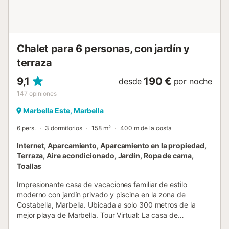
Banús, con boutiques y animada vida nocturna, está muy
cerca. El aeropuerto más próximo, Málaga - Costa del Sol,
se encuentra a unos 60 km. Toda la propiedad dispone de
acceso sin escalones. No se admiten mascotas. No se
Chalet para 6 personas, con jardín y
aceptan g...
terraza
9,1
190 €
desde
por noche
147
opiniones
Marbella Este, Marbella
6 pers.
3 dormitorios
158 m²
400 m de la costa
Internet, Aparcamiento, Aparcamiento en la propiedad,
Terraza, Aire acondicionado, Jardín, Ropa de cama,
Toallas
Impresionante casa de vacaciones familiar de estilo
moderno con jardín privado y piscina en la zona de
Costabella, Marbella. Ubicada a solo 300 metros de la
mejor playa de Marbella. Tour Virtual: La casa de
vacaciones tiene tres dormitorios distribuidos en dos