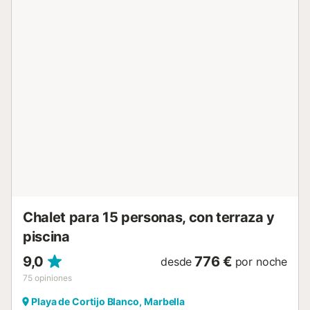
playa de Marbesa y la playa de Cabopino están a poca
distancia a pie, y en Cabopino se pueden practicar
deportes acuáticos. Los restaurantes de La Reserva,
Cabopino y Marbesa también están cerca. La animada
zona de Elviria está a sólo 3 km. Hay una plaza de
aparcamiento disponible en el recinto. Las familias con
niños son bienvenidas. No se permiten mascotas, fumar ni
celebrar eventos. Se ruega a los huéspedes que respeten
las horas de silencio durante su estancia (mínimo ruido
después de las 23:00). Este establecimiento cuenta con
un cómodo sistema de auto check-in y un sistema de
alarma de seguridad....
Chalet para 15 personas, con terraza y
piscina
9,0
776 €
desde
por noche
75
opiniones
Playa de Cortijo Blanco, Marbella