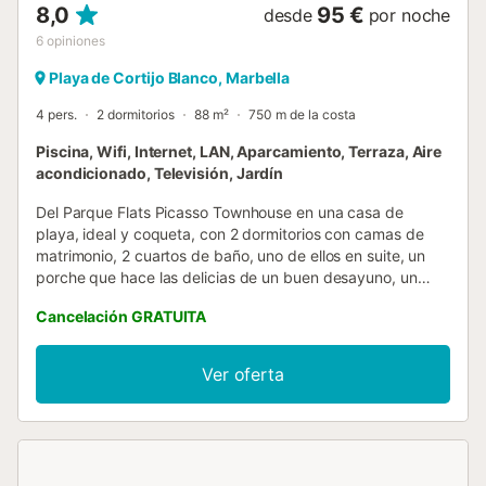
8,0
95 €
desde
por noche
6
opiniones
Playa de Cortijo Blanco, Marbella
4 pers.
2 dormitorios
88 m²
750 m de la costa
Piscina, Wifi, Internet, LAN, Aparcamiento, Terraza, Aire
acondicionado, Televisión, Jardín
Del Parque Flats Picasso Townhouse en una casa de
playa, ideal y coqueta, con 2 dormitorios con camas de
matrimonio, 2 cuartos de baño, uno de ellos en suite, un
porche que hace las delicias de un buen desayuno, un
vino al atardecer o simplemente un descanso de lectura al
Cancelación GRATUITA
sol, inigualable. La urbanización es una pequeña parcela
con tan sólo 11 casas, con una piscina en el centro, con
zona poco profunda y a tan sólo 10 minutos de paseo
Ver oferta
marítimo, con una gran variedad de de chiringuitos,
restaurantes y bares. Igualmente, a tan sólo 20 minutos
andando, podrá llegar a las calas de arena fina de la Playa
del Rodeito y sólo 15 minutos más, a uno de los puertos
más lujosos de España, Puerto Banús. El uso de la piscina