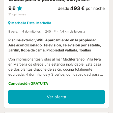
9,6
493 €
desde
por noche
21
opiniones
Marbella Este, Marbella
8 pers.
4 dormitorios
240 m²
1,4 km de la costa
Piscina exterior, Wifi, Aparcamiento en la propiedad,
Aire acondicionado, Televisión, Televisión por satélite,
Jardín, Ropa de cama, Propiedad vallada, Toallas
Con impresionantes vistas al mar Mediterráneo, Villa Riva
en Marbella os ofrece una estancia inolvidable. Esta casa
de dos plantas dispone de salón, cocina totalmente
equipada, 4 dormitorios y 3 baños, con capacidad para 8
personas. Entre sus comodidades encontraréis Wi-Fi de
Cancelación GRATUITA
alta velocidad (apto para videollamadas), smart TV con
servicios de streaming, aire acondicionado, lavadora y
secadora. También hay una mesa de ping-pong. Para
Ver oferta
familias, se proporciona cuna y trona. La villa cuenta con
una zona exterior privada con piscina (puede climatizarse
por un suplemento), jardín, terraza cubierta, balcón,