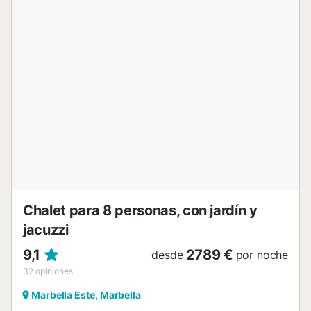
barbacoa y ducha exterior. Además, tendréis acceso a una
terraza abierta compartida en la propiedad. El transporte
público está a poca distancia a pie. Hay una plaza de
aparcamiento disponible en la propiedad. No se admiten
mascotas, fiestas ni eventos. No hay escalones interiores y
la iluminación es de bajo consumo. Tened en cuenta que
durante vuestra estancia pueden aplicarse normativas
gubernamentales sobre el uso del agua, lo que podría
afectar al uso de la piscina, el riego del jardín o limitar el
uso de agua potable. No aceptamos grupos de jóvenes ni
fiestas; nuestro objetivo es ofrecer un ambiente tranquilo y
relajante. Los inquilinos deben tener al menos 35 años
para reservar. Si sois menores de la edad mínima y queréis
reservar, podéis enviar una solicitud para que el prop...
Chalet para 8 personas, con jardín y
jacuzzi
9,1
2789 €
desde
por noche
32
opiniones
Marbella Este, Marbella