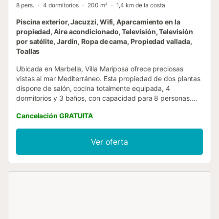
8 pers.
4 dormitorios
200 m²
1,4 km de la costa
Piscina exterior, Jacuzzi, Wifi, Aparcamiento en la
propiedad, Aire acondicionado, Televisión, Televisión
por satélite, Jardín, Ropa de cama, Propiedad vallada,
Toallas
Ubicada en Marbella, Villa Mariposa ofrece preciosas
vistas al mar Mediterráneo. Esta propiedad de dos plantas
dispone de salón, cocina totalmente equipada, 4
dormitorios y 3 baños, con capacidad para 8 personas.
Entre las comodidades encontraréis Wi-Fi de alta
Cancelación GRATUITA
velocidad (apto para videollamadas), smart TV con
servicios de streaming, aire acondicionado, lavadora y
secadora. Para familias con niños pequeños, hay cuna y
Ver oferta
trona disponibles. La zona exterior privada incluye piscina
climatizada (disponible por un suplemento), jacuzzi, jardín,
terrazas abiertas y cubiertas, balcón y barbacoa. Hay
transporte público a poca distancia a pie. La propiedad
cuenta con 2 plazas de aparcamiento. No se permiten
mascotas, fumar ni fiestas. La villa no tiene escalones
interiores, facilitando el acceso. Se proporcionan toallas de
playa y piscina. La propiedad dispone de iluminación