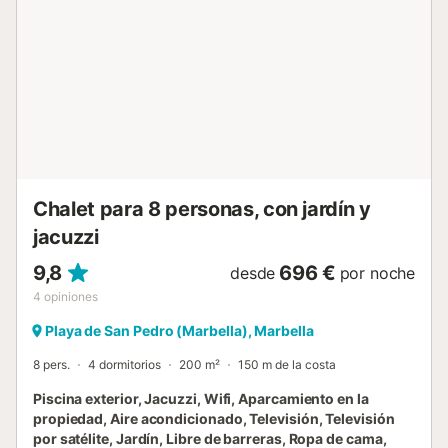
eficiente. Tened en cuenta que durante vuestra estancia
pueden aplicarse normativas gubernamentales sobre el
uso del agua, lo que podría afectar el uso de la piscina, el
riego del jardín o la disponibilidad de agua potable. No
aceptamos fiestas de solteros ni grupos jóvenes; nuestro
objetivo es ofrecer un ambiente tranquilo y relajante. Los
inquilinos deben tener al menos 35 años para reservar. Si
no alcanzáis la edad mínima y deseáis reservar, podéis
enviar una solicitud para consideración del propietario. De
acuerdo ...
Chalet para 8 personas, con jardín y
jacuzzi
9,8
696 €
desde
por noche
4
opiniones
Playa de San Pedro (Marbella), Marbella
8 pers.
4 dormitorios
200 m²
150 m de la costa
Piscina exterior, Jacuzzi, Wifi, Aparcamiento en la
propiedad, Aire acondicionado, Televisión, Televisión
por satélite, Jardín, Libre de barreras, Ropa de cama,