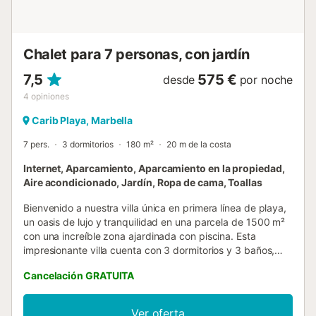
Soho Market, etc. Agradables restaurantes como el Asador
de Guadalmina y Daji Dali, así como bancos,
supermercados y boutiques. El centro de San Pedro se
encuentra a solo 2 km de la villa, a 5 minutos en taxi o 20
Chalet para 7 personas, con jardín
minutos a pie. Un pueblo bullicioso con atr...
7,5
575 €
desde
por noche
4
opiniones
Carib Playa, Marbella
7 pers.
3 dormitorios
180 m²
20 m de la costa
Internet, Aparcamiento, Aparcamiento en la propiedad,
Aire acondicionado, Jardín, Ropa de cama, Toallas
Bienvenido a nuestra villa única en primera línea de playa,
un oasis de lujo y tranquilidad en una parcela de 1500 m²
con una increíble zona ajardinada con piscina. Esta
impresionante villa cuenta con 3 dormitorios y 3 baños,
incluyendo un apartamento independiente que puede
Cancelación GRATUITA
alojar hasta 3 huéspedes, completo con una pequeña
cocina, un baño en suite y una chimenea. La villa está
diseñada para unas vacaciones familiares perfectas,
Ver oferta