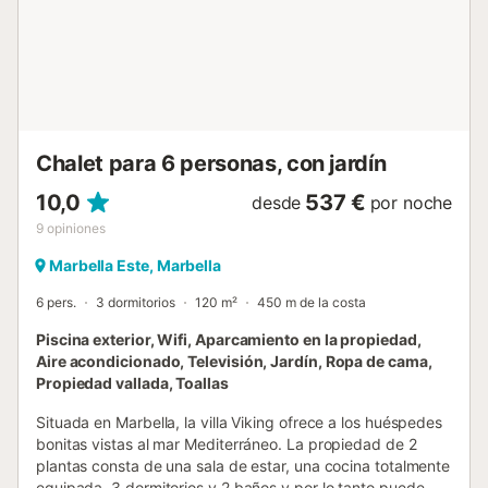
zona de la piscina es muy privada y cuenta con una
amplia terraza para tomar el sol. La villa en Marbella tiene
3 dormitorios y tiene capacidad para 6 personas. La villa
está amueblada con gusto, es amplia y tiene 195 m². La
propiedad se encuentra a 100 m del restaurante, a 200 m
de la playa de arena, a 300 m del supermercado, a 2 km
del campo de golf, a 4 ...
Chalet para 6 personas, con jardín
10,0
537 €
desde
por noche
9
opiniones
Marbella Este, Marbella
6 pers.
3 dormitorios
120 m²
450 m de la costa
Piscina exterior, Wifi, Aparcamiento en la propiedad,
Aire acondicionado, Televisión, Jardín, Ropa de cama,
Propiedad vallada, Toallas
Situada en Marbella, la villa Viking ofrece a los huéspedes
bonitas vistas al mar Mediterráneo. La propiedad de 2
plantas consta de una sala de estar, una cocina totalmente
equipada, 3 dormitorios y 2 baños y por lo tanto puede