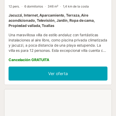
12 pers.
6 dormitorios
346 m²
1,4 km de la costa
Jacuzzi, Internet, Aparcamiento, Terraza, Aire
acondicionado, Televisión, Jardín, Ropa de cama,
Propiedad vallada, Toallas
Una maravillosa villa de estilo andaluz con fantásticas
instalaciones al aire libre, como piscina privada climatizada
y jacuzzi, a poca distancia de una playa estupenda. La
villa es para 12 personas. Esta excepcional villa cuenta con
4 dormitorios dobles + 1 dormitorio familiar con 2
Cancelación GRATUITA
habitaciones independientes con baño para 4 personas, 4
baños y un aseo para invitados. Está ubicada a 250
metros del Club de Golf Santa María y a menos de 2 km de
Ver oferta
la playa. Duermen un total de 12 personas. Esta villa es
única. Una construcción típicamente andaluza con entrada
y terraza exterior decorada con guijarros pavimentados a
mano. Las habilidades decorativas de la propietaria han
convertido toda la propiedad en una casa de vacaciones
maravillosa y de alta gama. Una oportunidad fantástica
para complementar sus merecidas vacaciones. La villa
ofrece piscina climatizada y jacuzzi. Para el alquiler de