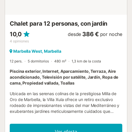
suite. Toda la vivienda cuenta con aire acondicionado y
una buena conexión a internet. También hay un despacho
para aquellos que buscan un workcation. La villa es de
fácil acceso, lo que la hace perfecta para excursiones de
Chalet para 12 personas, con jardín
un día. El estacionamiento se puede ha...
10,0
386 €
desde
por noche
4
opiniones
Marbella West, Marbella
12 pers.
5 dormitorios
480 m²
1,3 km de la costa
Piscina exterior, Internet, Aparcamiento, Terraza, Aire
acondicionado, Televisión por satélite, Jardín, Ropa de
cama, Propiedad vallada, Toallas
Ubicada en las serenas colinas de la prestigiosa Milla de
Oro de Marbella, la Villa Xula ofrece un retiro exclusivo
rodeado de impresionantes vistas del mar Mediterráneo y
exuberantes jardines meticulosamente cuidados que
rebosan de flores vibrantes. Esta exquisita villa combina la
elegancia atemporal con el lujo moderno, creando el
escenario ideal para una escapada verdaderamente
Ver oferta