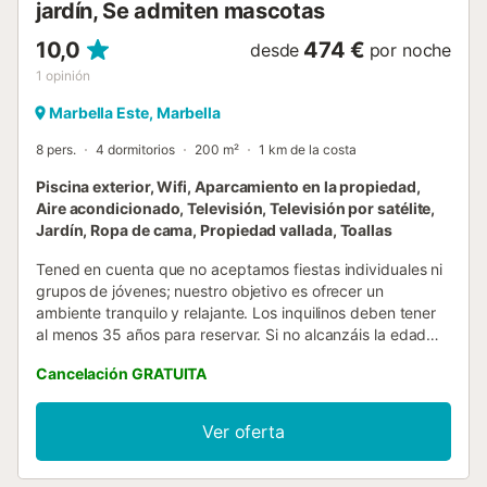
jardín, Se admiten mascotas
10,0
474 €
desde
por noche
1
opinión
Marbella Este, Marbella
8 pers.
4 dormitorios
200 m²
1 km de la costa
Piscina exterior, Wifi, Aparcamiento en la propiedad,
Aire acondicionado, Televisión, Televisión por satélite,
Jardín, Ropa de cama, Propiedad vallada, Toallas
Tened en cuenta que no aceptamos fiestas individuales ni
grupos de jóvenes; nuestro objetivo es ofrecer un
ambiente tranquilo y relajante. Los inquilinos deben tener
al menos 35 años para reservar. Si no alcanzáis la edad
mínima y deseáis reservar esta propiedad, podéis enviar
Cancelación GRATUITA
una solicitud para que el propietario la valore. De acuerdo
con la normativa vigente, todos los huéspedes mayores de
18 años deben registrarse con pasaporte o documento
Ver oferta
nacional de identidad. Este requisito es obligatorio en
España y garantiza un entorno seguro y legal para todos
nuestros visitantes....