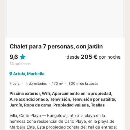
diseñados para reunirse de forma natural. Los restaurantes
se encuentran a solo 200 metros, mientras que los
supermercados están a unos 500 metros, lo que facilita las
rutinas diarias. La playa de El Cortijo Blanco se encuentra a
unos 5 minutos y ofrece un tramo de arena más tranquilo
en comparación con la concurrida costa central de
Marbella. Se puede llegar al puerto deportivo de Puerto
Banús en...
Chalet para 7 personas, con jardín
9,6
205 €
desde
por noche
53
opiniones
Artola, Marbella
7 pers.
4 dormitorios
170 m²
300 m de la costa
Piscina exterior, Wifi, Aparcamiento en la propiedad,
Aire acondicionado, Televisión, Televisión por satélite,
Jardín, Ropa de cama, Propiedad vallada, Toallas
Villa, Carib Playa — Bungalow junto a la playa en la
hermosa zona residencial de Carib Playa, en la playa de
Marbella Este. Esta propiedad consta de: hall de entrada;