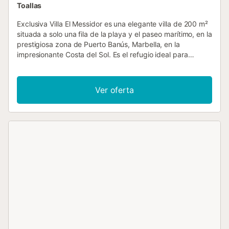
Toallas
Exclusiva Villa El Messidor es una elegante villa de 200 m²
situada a solo una fila de la playa y el paseo marítimo, en la
prestigiosa zona de Puerto Banús, Marbella, en la
impresionante Costa del Sol. Es el refugio ideal para
grupos de hasta 8 personas que buscan unas vacaciones
inolvidables en el sur de España. La villa cuenta con cuatro
dormitorios: dos con cama doble y dos con dos camas
Ver oferta
individuales cada uno, además de tres baños, ofreciendo
comodidad y flexibilidad para todos. Totalmente
climatizada, dispone de Wi-Fi, TV, cocina equipada con
lavavajillas, lavadora, secadora y un amplio salón, para
que disfrutéis de una estancia cómoda e independiente.
Hay cuna disponible bajo petición. El gran atractivo es la
piscina privada climatizada, rodeada de un bonito jardín
con mobiliario exterior, terraza abierta, terraza cubierta y
barbacoa, ideal para comer al aire libre y relajaros bajo el
sol andaluz. El servicio de limpieza se realiza dos veces
por semana e incluye el mantenimiento de la piscina y el
jardín para vuestra comodidad. A pocos pasos de Playa
de Cortijo Blanco, encontraréis restaurantes y
supermercados cerca. El puerto deportivo de Puerto