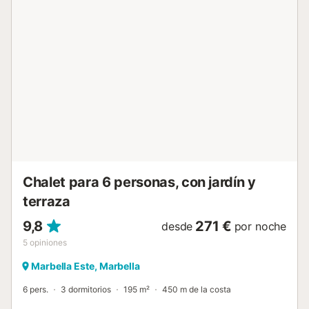
es temporal y estará cerrada en determinadas épocas del
año. Se recomienda consultar con antelación su
disponibilidad y condiciones de uso. Un autentico placer
para disfutar del sol, del deporte o de la noche marbellí.La
urbanización Cortijo Blanco es uno de los lugares más
mágicos de la costa de Marbella, donde la calma, la
tranquilidad, pero a su vez, el paseo marítimo, repleto de
chiringuitos, bares y restaurantes, hacen de Cortijo Blanco
un lugar ideal, no sólo para pasar unos días de vacaciones,
sino, incluso, para disfrutar de una pequeña temporada de
vacacaciones o para teletrabajar. Estancia distribuida por
un profesional. A menos que se indique lo contrario, los...
Chalet para 6 personas, con jardín y
terraza
9,8
271 €
desde
por noche
5
opiniones
Marbella Este, Marbella
6 pers.
3 dormitorios
195 m²
450 m de la costa