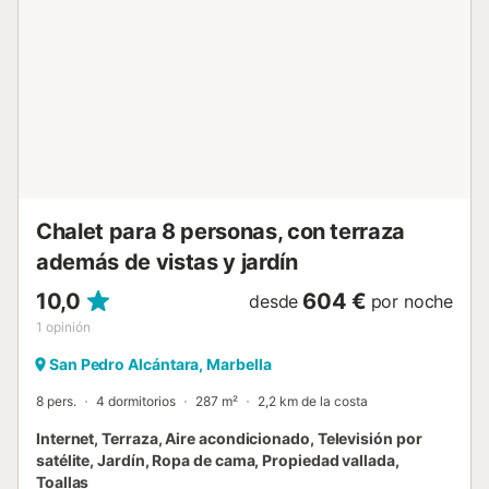
ducha (con instalaciones accesibles) y un aseo para
invitados. La cocina ha sido completamente renovada y
cuenta con una isla central, un frigorífico/congelador muy
grande y una máquina de café profesional. Hay acceso al
patio y a la piscina desde el comedor y la cocina. El patio
tiene varias zonas de descanso y comedor, y tumbonas.
La piscina tiene la opción de calentarse en los meses de
invierno. En la primera planta, hay un dormitorio doble con
baño y una pequeña terraza con acceso, a través de
escaleras exteriores, a la piscina y al patio prin...
Chalet para 8 personas, con terraza
además de vistas y jardín
10,0
604 €
desde
por noche
1
opinión
San Pedro Alcántara, Marbella
8 pers.
4 dormitorios
287 m²
2,2 km de la costa
Internet, Terraza, Aire acondicionado, Televisión por
satélite, Jardín, Ropa de cama, Propiedad vallada,
Toallas