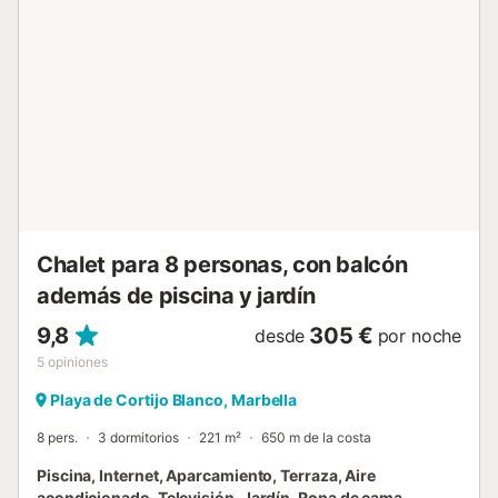
invierno, la propiedad tiene calefacción por suelo radiante
en toda la casa. Una característica muy deseada, ya que
las noches de invierno pueden ser frescas en temporada
baja. La impresionante entrada de la villa, con un techo
elevado de 6 metros sobre el nivel del suelo, tiene un aseo
para invitados y da acceso al primer piso con 3
dormitorios. Los otros 2 dormitorios están a nivel de planta
baja. La cocina de enormes dimensiones y más que bien
equipada, con mesa de comedor, tiene un ambiente cál...
Chalet para 8 personas, con balcón
además de piscina y jardín
9,8
305 €
desde
por noche
5
opiniones
Playa de Cortijo Blanco, Marbella
8 pers.
3 dormitorios
221 m²
650 m de la costa
Piscina, Internet, Aparcamiento, Terraza, Aire
acondicionado, Televisión, Jardín, Ropa de cama,