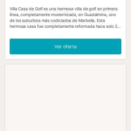
Villa Casa de Golf es una hermosa villa de golf en primera
línea, completamente modernizada, en Guadalmina, uno
de los suburbios más codiciados de Marbella. Esta
hermosa casa fue completamente reformada hace solo 2
años, con los más altos estándares. Cuenta con grandes
ventanales que permiten una hermosa luz natural.
Amueblada en un precioso estilo escandinavo, esta
Ver oferta
cómoda villa tiene 4 dormitorios con baño en suite y
capacidad para 8 personas. Con todas las instalaciones
modernas, incluyendo Internet WiFi, aire acondicionado
individual en cada habitación, sistema IPTV con todos los
canales internacionales, incluyendo películas y deportes.
Hay un encantador jardín maduro con una hermosa vista
de las calles del campo de golf de Guadalmina. Una
piscina privada (se puede climatizar en temporada baja
por un pequeño costo adicional), tenemos mesa de ping-
pong en la terraza, cómodos asientos exteriores, así como
amplias tumbonas acolchadas para tomar el sol. El centro
comercial Guadalmina se encuentra a solo 1 km, a unos
10-12 minutos a pie. Aquí encontrará bares, cafeterías y
restaurantes populares como el bar de cócteles Amigos,