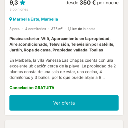
9,3
350 €
desde
por noche
3
opiniones
Marbella Este, Marbella
8 pers.
4 dormitorios
375 m²
1,1 km de la costa
Piscina exterior, Wifi, Aparcamiento en la propiedad,
Aire acondicionado, Televisión, Televisión por satélite,
Jardín, Ropa de cama, Propiedad vallada, Toallas
En Marbella, la villa Vanessa Las Chapas cuenta con una
excelente ubicación cerca de la playa. La propiedad de 2
plantas consta de una sala de estar, una cocina, 4
dormitorios y 3 baños, por lo que puede alojar a 8
personas. Los servicios adicionales incluyen Wi-Fi,
Cancelación GRATUITA
televisión, aire acondicionado, lavadora y secadora.
Además, hay una mesa de ping-pong a su disposición.
También hay una cuna y una trona. Esta villa cuenta con
Ver oferta
una zona exterior privada con piscina climatizada, jardín,
terraza cubierta, dos balcones, barbacoa y parque infantil.
La villa está situada en una zona residencial tranquila. Hay
una parada de autobús a solo 200 metros, mientras que la