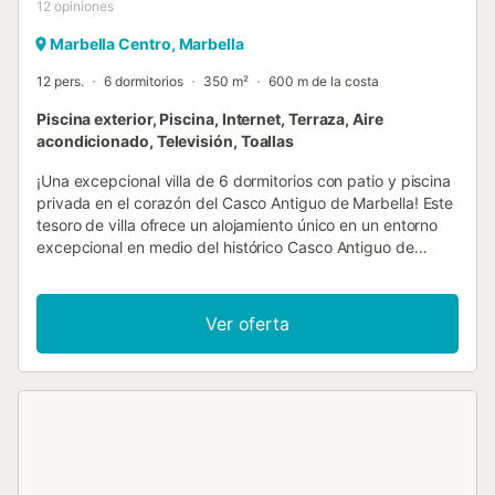
12
opiniones
Marbella Centro, Marbella
12 pers.
6 dormitorios
350 m²
600 m de la costa
Piscina exterior, Piscina, Internet, Terraza, Aire
acondicionado, Televisión, Toallas
¡Una excepcional villa de 6 dormitorios con patio y piscina
privada en el corazón del Casco Antiguo de Marbella! Este
tesoro de villa ofrece un alojamiento único en un entorno
excepcional en medio del histórico Casco Antiguo de
Marbella. Este hostal convertido cuenta con 6 dormitorios
con baño, una encantadora terraza en la azotea y una
piscina privada en el patio central. Una inteligente
Ver oferta
combinación del edificio original con muros de piedra
morisca y una decoración y mobiliario de estilo bohemio-
chic, hacen de esta una villa verdaderamente especial.
Además, hay una cocina a estrenar con electrodomésticos
ultramodernos. Los dormitorios tienen cada uno su propio
tema con mobiliario a juego. Al entrar en la villa, encontrará
las áreas de salón/comedor de planta abierta con suelo de
parquet original, un dormitorio doble con TV y baño con