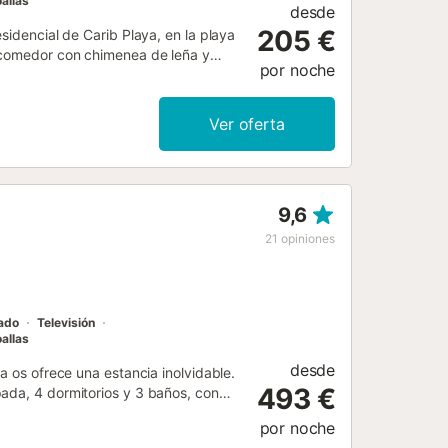
allas
desde
205 €
sidencial de Carib Playa, en la playa
n/comedor con chimenea de leña y
por noche
con acceso a la terraza; dormitorio
omparten un baño; aseo de invitados
iedad está rodeada de un jardín
Ver oferta
 y árboles. Otras características
 habitaciones, armarios empotrados,
on una pared y portón recientemente
familiar ideal, cerca del mar y a 5
9,6
coche del centro de Marbella....
21
opiniones
nado
Televisión
allas
desde
a os ofrece una estancia inolvidable.
493 €
ada, 4 dormitorios y 3 baños, con
Fi de alta velocidad (apto para
por noche
ionado, lavadora y secadora. También