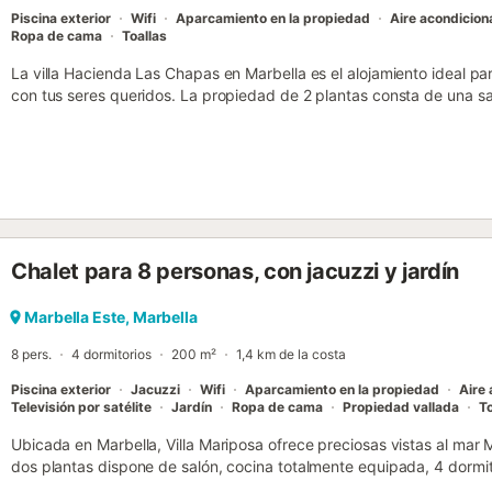
patio prin...
Piscina exterior
Wifi
Aparcamiento en la propiedad
Aire acondicio
Ropa de cama
Toallas
La villa Hacienda Las Chapas en Marbella es el alojamiento ideal pa
con tus seres queridos. La propiedad de 2 plantas consta de una sa
equipada, 4 dormitorios y 4 baños, por lo que puede alojar a 8 pers
incluyen Wi-Fi de alta velocidad (apto para videollamadas), televisi
secadora. Este alquiler de vacaciones ofrece un oasis privado al aire 
descubierta, terraza cubierta, balcón y barbacoa. Hay 2 plazas de 
hay aparcamiento gratuito disponible en la calle. No se permiten ma
Chalet para 8 personas, con jacuzzi y jardín
Marbella Este, Marbella
8 pers.
4 dormitorios
200 m²
1,4 km de la costa
Piscina exterior
Jacuzzi
Wifi
Aparcamiento en la propiedad
Aire
Televisión por satélite
Jardín
Ropa de cama
Propiedad vallada
To
Ubicada en Marbella, Villa Mariposa ofrece preciosas vistas al mar
dos plantas dispone de salón, cocina totalmente equipada, 4 dormi
para 8 personas. Entre las comodidades encontraréis Wi-Fi de alta 