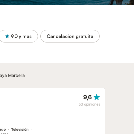
9,0
y más
Cancelación gratuita
playa Marbella
9,6
53
opiniones
nado
Televisión