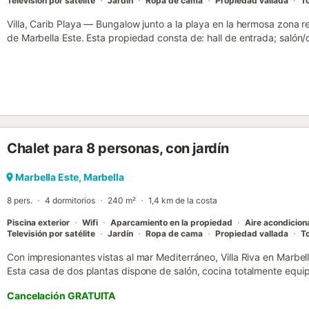
Televisión por satélite
Jardín
Ropa de cama
Propiedad vallada
To
Villa, Carib Playa — Bungalow junto a la playa en la hermosa zona re
de Marbella Este. Esta propiedad consta de: hall de entrada; saló
acceso a una terraza cubierta y jardín; cocina totalmente equipada 
principal con baño grande en suite y vestidor; 3 dormitorios que c
independiente. Amplio garaje con acceso directo a la casa. La prop
privado muy soleado con zona de piscina alicatada y muchas plantas
incluyen: baldosas cerámicas, aire acondicionado individual en las
persianas, alarma, riego automático, parcela totalmente cerrada c
construidos. Estacionamiento para 2 coches en la parcela. Una casa 
Chalet para 8 personas, con jardín
minutos a pie del pintoresco puerto de Cabopino y a 15 minutos en 
Marbella Este, Marbella
8 pers.
4 dormitorios
240 m²
1,4 km de la costa
Piscina exterior
Wifi
Aparcamiento en la propiedad
Aire acondicio
Televisión por satélite
Jardín
Ropa de cama
Propiedad vallada
To
Con impresionantes vistas al mar Mediterráneo, Villa Riva en Marbell
Esta casa de dos plantas dispone de salón, cocina totalmente equip
capacidad para 8 personas. Entre sus comodidades encontraréis Wi-
Cancelación GRATUITA
videollamadas), smart TV con servicios de streaming, aire acondic