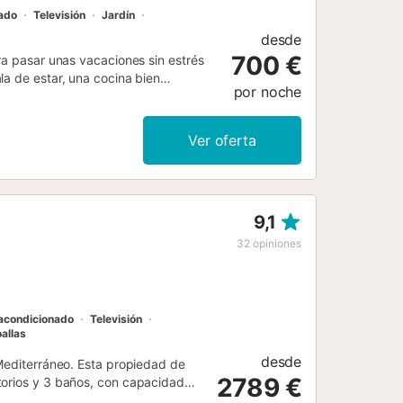
nado
Televisión
Jardín
desde
700 €
ra pasar unas vacaciones sin estrés
la de estar, una cocina bien
por noche
onas. Los servicios adicionales
ón, aire acondicionado, lavadora y
libre con piscina, jardín, terraza
Ver oferta
parking disponibles en la propiedad y
scotas, fumar ni celebrar eventos....
9,1
32
opiniones
 acondicionado
Televisión
allas
desde
 Mediterráneo. Esta propiedad de
2789 €
torios y 3 baños, con capacidad
velocidad (apto para