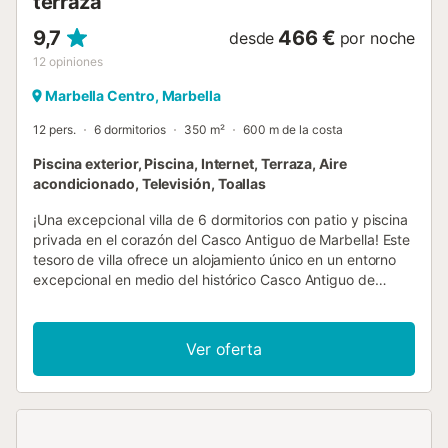
terraza
9,7
466 €
desde
por noche
12
opiniones
Marbella Centro, Marbella
12 pers.
6 dormitorios
350 m²
600 m de la costa
Piscina exterior, Piscina, Internet, Terraza, Aire
acondicionado, Televisión, Toallas
¡Una excepcional villa de 6 dormitorios con patio y piscina
privada en el corazón del Casco Antiguo de Marbella! Este
tesoro de villa ofrece un alojamiento único en un entorno
excepcional en medio del histórico Casco Antiguo de
Marbella. Este hostal convertido cuenta con 6 dormitorios
con baño, una encantadora terraza en la azotea y una
piscina privada en el patio central. Una inteligente
Ver oferta
combinación del edificio original con muros de piedra
morisca y una decoración y mobiliario de estilo bohemio-
chic, hacen de esta una villa verdaderamente especial.
Además, hay una cocina a estrenar con electrodomésticos
ultramodernos. Los dormitorios tienen cada uno su propio