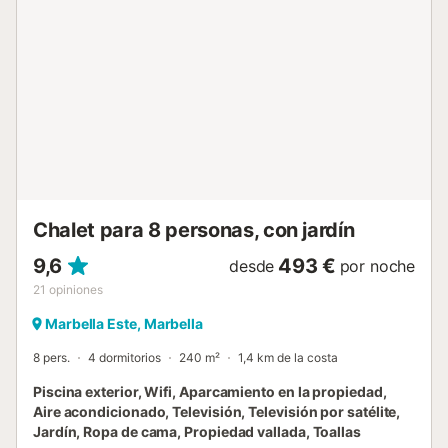
totalmente cerrada con una pared y portón recientemente
construidos. Estacionamiento para 2 coches en la parcela.
Una casa familiar ideal, cerca del mar y a 5 minutos a pie
del pintoresco puerto de Cabopino y a 15 minutos en
coche del centro de Marbella....
Chalet para 8 personas, con jardín
9,6
493 €
desde
por noche
21
opiniones
Marbella Este, Marbella
8 pers.
4 dormitorios
240 m²
1,4 km de la costa
Piscina exterior, Wifi, Aparcamiento en la propiedad,
Aire acondicionado, Televisión, Televisión por satélite,
Jardín, Ropa de cama, Propiedad vallada, Toallas