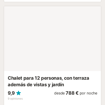
terrazas abiertas y cubiertas, balcón y barbacoa. Hay
transporte público a poca distancia a pie. La propiedad
cuenta con 2 plazas de aparcamiento. No se permiten
mascotas, fumar ni fiestas. La villa no tiene escalones
interiores, facilitando el acceso. Se proporcionan toallas de
playa y piscina. La propiedad dispone de iluminación
eficiente. Tened en cuenta que durante vuestra estancia
pueden aplicarse normativas gubernamentales sobre el
uso del agua, lo que podría afectar el uso de la piscina, el
riego del jardín o la disponibilidad de agua potable. No
aceptamos fiestas de solteros ni grupos jóvenes; nuestro
objetivo es ofrecer un ambiente tranquilo y relajante. Los
inquilinos deben tener al menos 35 años para reservar. Si
no alcanzáis la edad mínima y deseáis reservar, podéis
enviar una solicitud para consideración del propietario. De
acuerdo ...
Chalet para 12 personas, con terraza
además de vistas y jardín
9,9
788 €
desde
por noche
9
opiniones