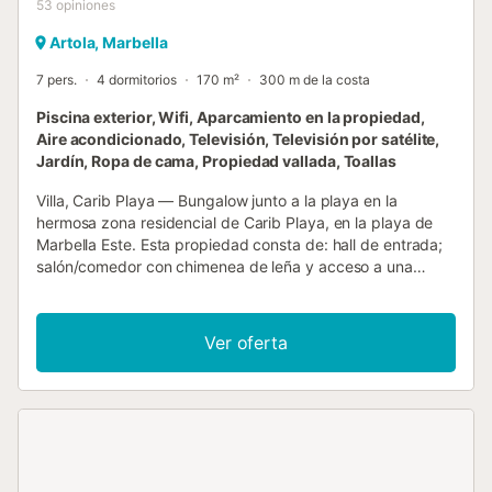
53
opiniones
Artola, Marbella
7 pers.
4 dormitorios
170 m²
300 m de la costa
Piscina exterior, Wifi, Aparcamiento en la propiedad,
Aire acondicionado, Televisión, Televisión por satélite,
Jardín, Ropa de cama, Propiedad vallada, Toallas
Villa, Carib Playa — Bungalow junto a la playa en la
hermosa zona residencial de Carib Playa, en la playa de
Marbella Este. Esta propiedad consta de: hall de entrada;
salón/comedor con chimenea de leña y acceso a una
terraza cubierta y jardín; cocina totalmente equipada con
acceso a la terraza; dormitorio principal con baño grande
en suite y vestidor; 3 dormitorios que comparten un baño;
Ver oferta
aseo de invitados independiente. Amplio garaje con
acceso directo a la casa. La propiedad está rodeada de
un jardín privado muy soleado con zona de piscina
alicatada y muchas plantas y árboles. Otras
características incluyen: baldosas cerámicas, aire
acondicionado individual en las habitaciones, armarios
empotrados, persianas, alarma, riego automático, parcela