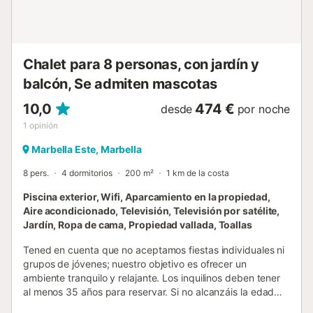
Chalet para 8 personas, con jardín y
balcón, Se admiten mascotas
10,0
474 €
desde
por noche
1
opinión
Marbella Este, Marbella
8 pers.
4 dormitorios
200 m²
1 km de la costa
Piscina exterior, Wifi, Aparcamiento en la propiedad,
Aire acondicionado, Televisión, Televisión por satélite,
Jardín, Ropa de cama, Propiedad vallada, Toallas
Tened en cuenta que no aceptamos fiestas individuales ni
grupos de jóvenes; nuestro objetivo es ofrecer un
ambiente tranquilo y relajante. Los inquilinos deben tener
al menos 35 años para reservar. Si no alcanzáis la edad
mínima y deseáis reservar esta propiedad, podéis enviar