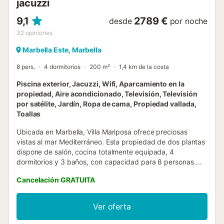
jacuzzi
9,1
2789 €
desde
por noche
32
opiniones
Marbella Este, Marbella
8 pers.
4 dormitorios
200 m²
1,4 km de la costa
Piscina exterior, Jacuzzi, Wifi, Aparcamiento en la
propiedad, Aire acondicionado, Televisión, Televisión
por satélite, Jardín, Ropa de cama, Propiedad vallada,
Toallas
Ubicada en Marbella, Villa Mariposa ofrece preciosas
vistas al mar Mediterráneo. Esta propiedad de dos plantas
dispone de salón, cocina totalmente equipada, 4
dormitorios y 3 baños, con capacidad para 8 personas.
Entre las comodidades encontraréis Wi-Fi de alta
Cancelación GRATUITA
velocidad (apto para videollamadas), smart TV con
servicios de streaming, aire acondicionado, lavadora y
secadora. Para familias con niños pequeños, hay cuna y
Ver oferta
trona disponibles. La zona exterior privada incluye piscina
climatizada (disponible por un suplemento), jacuzzi, jardín,