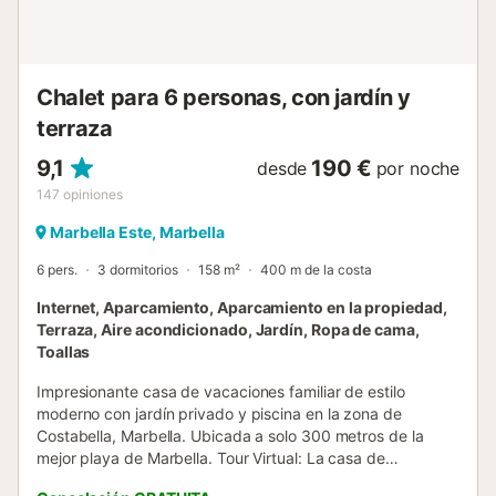
relajante. Los inquilinos deben tener al menos 35 años
para reservar. Si sois menores de la edad mínima y queréis
reservar, podéis enviar una solicitud para que el prop...
Chalet para 6 personas, con jardín y
terraza
9,1
190 €
desde
por noche
147
opiniones
Marbella Este, Marbella
6 pers.
3 dormitorios
158 m²
400 m de la costa
Internet, Aparcamiento, Aparcamiento en la propiedad,
Terraza, Aire acondicionado, Jardín, Ropa de cama,
Toallas
Impresionante casa de vacaciones familiar de estilo
moderno con jardín privado y piscina en la zona de
Costabella, Marbella. Ubicada a solo 300 metros de la
mejor playa de Marbella. Tour Virtual: La casa de
vacaciones tiene tres dormitorios distribuidos en dos