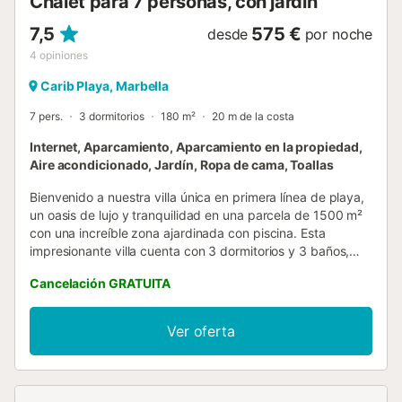
Chalet para 7 personas, con jardín
7,5
575 €
desde
por noche
4
opiniones
Carib Playa, Marbella
7 pers.
3 dormitorios
180 m²
20 m de la costa
Internet, Aparcamiento, Aparcamiento en la propiedad,
Aire acondicionado, Jardín, Ropa de cama, Toallas
Bienvenido a nuestra villa única en primera línea de playa,
un oasis de lujo y tranquilidad en una parcela de 1500 m²
con una increíble zona ajardinada con piscina. Esta
impresionante villa cuenta con 3 dormitorios y 3 baños,
incluyendo un apartamento independiente que puede
Cancelación GRATUITA
alojar hasta 3 huéspedes, completo con una pequeña
cocina, un baño en suite y una chimenea. La villa está
diseñada para unas vacaciones familiares perfectas,
Ver oferta
ofreciendo una zona de comedor al aire libre con
barbacoa, WiFi gratuito y amplias plazas de aparcamiento
frente a la villa. La cocina, muy bien equipada, garantiza
que tenga todo lo necesario para una estancia