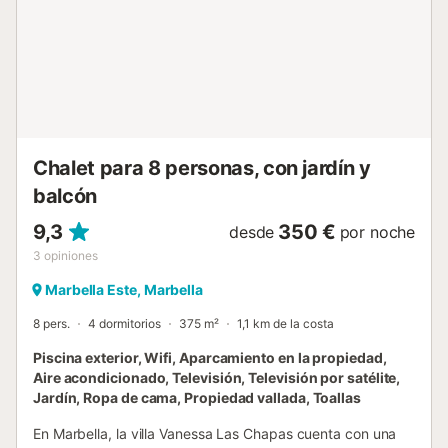
diseñados para reunirse de forma natural. Los restaurantes
se encuentran a solo 200 metros, mientras que los
supermercados están a unos 500 metros, lo que facilita las
rutinas diarias. La playa de El Cortijo Blanco se encuentra a
unos 5 minutos y ofrece un tramo de arena más tranquilo
en comparación con la concurrida costa central de
Marbella. Se puede llegar al puerto deportivo de Puerto
Banús en...
Chalet para 8 personas, con jardín y
balcón
9,3
350 €
desde
por noche
3
opiniones
Marbella Este, Marbella
8 pers.
4 dormitorios
375 m²
1,1 km de la costa
Piscina exterior, Wifi, Aparcamiento en la propiedad,
Aire acondicionado, Televisión, Televisión por satélite,
Jardín, Ropa de cama, Propiedad vallada, Toallas
En Marbella, la villa Vanessa Las Chapas cuenta con una