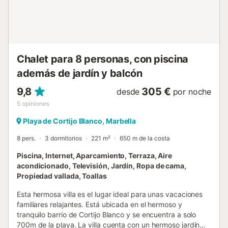
gubernamentales sobre el agua en el momento de su
visita, lo que puede afectar el uso de la piscina, el riego del
jardín o limitar el uso del agua del grifo....
Chalet para 8 personas, con piscina
además de jardín y balcón
9,8
305 €
desde
por noche
5
opiniones
Playa de Cortijo Blanco, Marbella
8 pers.
3 dormitorios
221 m²
650 m de la costa
Piscina, Internet, Aparcamiento, Terraza, Aire
acondicionado, Televisión, Jardín, Ropa de cama,
Propiedad vallada, Toallas
Esta hermosa villa es el lugar ideal para unas vacaciones
familiares relajantes. Está ubicada en el hermoso y
tranquilo barrio de Cortijo Blanco y se encuentra a solo
700m de la playa. La villa cuenta con un hermoso jardín