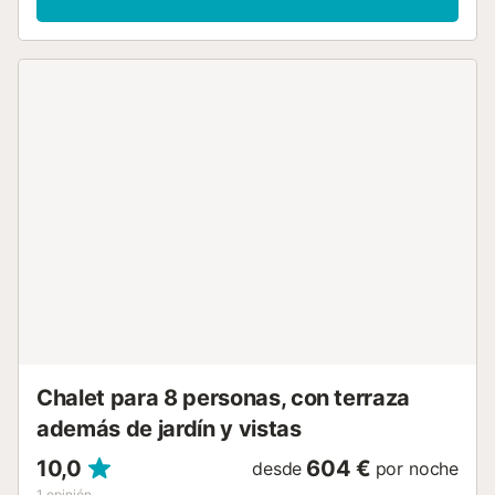
streaming, aire acondicionado, una lavadora, una
secadora, así como toallas de playa / piscina. También hay
4 tronas y 2 cunas disponibles. Explore este alquiler de
vacaciones con una zona exterior privada con piscina
climatizada, jardín, terraza descubierta, terraza cubierta, 3
balcones, barbacoa, parque infantil y ducha exterior. La
propiedad está ubicada en las proximidades de la playa,
hay conexiones de transporte público a poca distancia y
una pista de tenis a 15 minutos a pie. Además, hay
múltiples restaurantes y opciones de ocio en las
inmediaciones. Hay 2 plazas de parking disponibles en la
propiedad y una plaza de aparcamiento disponible en un
garaje. No se permiten mascotas, fumar ni celebrar
eventos. Hay cámaras de seguridad en la entrada de la
propiedad. Este alquiler cuenta con características de
ahorro de luz y agua. Tenga en cuenta que puede haber
regulaciones gubernamentales sobre el agua en vigor en el
momento de su visita, lo...
Chalet para 8 personas, con terraza
además de jardín y vistas
10,0
604 €
desde
por noche
1
opinión