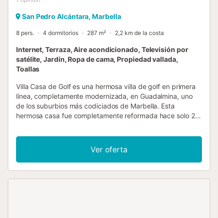
San Pedro Alcántara, Marbella
8 pers.
4 dormitorios
287 m²
2,2 km de la costa
Internet, Terraza, Aire acondicionado, Televisión por
satélite, Jardín, Ropa de cama, Propiedad vallada,
Toallas
Villa Casa de Golf es una hermosa villa de golf en primera
línea, completamente modernizada, en Guadalmina, uno
de los suburbios más codiciados de Marbella. Esta
hermosa casa fue completamente reformada hace solo 2
años, con los más altos estándares. Cuenta con grandes
ventanales que permiten una hermosa luz natural.
Amueblada en un precioso estilo escandinavo, esta
Ver oferta
cómoda villa tiene 4 dormitorios con baño en suite y
capacidad para 8 personas. Con todas las instalaciones
modernas, incluyendo Internet WiFi, aire acondicionado
individual en cada habitación, sistema IPTV con todos los
canales internacionales, incluyendo películas y deportes.
Hay un encantador jardín maduro con una hermosa vista
de las calles del campo de golf de Guadalmina. Una