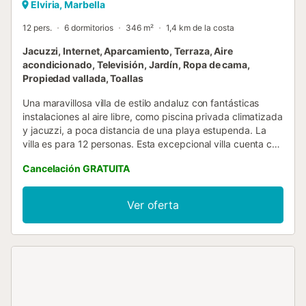
Elviria, Marbella
12 pers.
6 dormitorios
346 m²
1,4 km de la costa
Jacuzzi, Internet, Aparcamiento, Terraza, Aire
acondicionado, Televisión, Jardín, Ropa de cama,
Propiedad vallada, Toallas
Una maravillosa villa de estilo andaluz con fantásticas
instalaciones al aire libre, como piscina privada climatizada
y jacuzzi, a poca distancia de una playa estupenda. La
villa es para 12 personas. Esta excepcional villa cuenta con
4 dormitorios dobles + 1 dormitorio familiar con 2
Cancelación GRATUITA
habitaciones independientes con baño para 4 personas, 4
baños y un aseo para invitados. Está ubicada a 250
metros del Club de Golf Santa María y a menos de 2 km de
Ver oferta
la playa. Duermen un total de 12 personas. Esta villa es
única. Una construcción típicamente andaluza con entrada
y terraza exterior decorada con guijarros pavimentados a
mano. Las habilidades decorativas de la propietaria han
convertido toda la propiedad en una casa de vacaciones
maravillosa y de alta gama. Una oportunidad fantástica
para complementar sus merecidas vacaciones. La villa