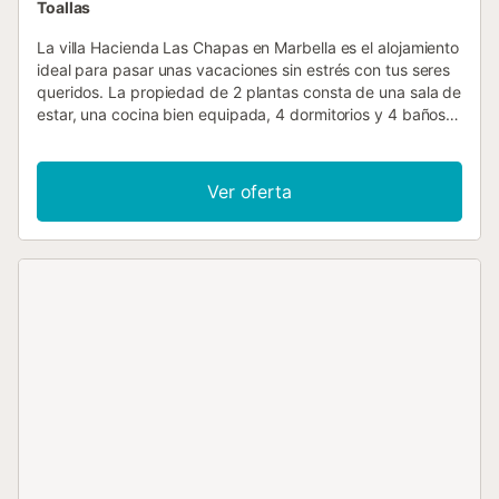
Toallas
La villa Hacienda Las Chapas en Marbella es el alojamiento
ideal para pasar unas vacaciones sin estrés con tus seres
queridos. La propiedad de 2 plantas consta de una sala de
estar, una cocina bien equipada, 4 dormitorios y 4 baños,
por lo que puede alojar a 8 personas. Los servicios
adicionales incluyen Wi-Fi de alta velocidad (apto para
videollamadas), televisión, aire acondicionado, lavadora y
Ver oferta
secadora. Este alquiler de vacaciones ofrece un oasis
privado al aire libre con piscina, jardín, terraza
descubierta, terraza cubierta, balcón y barbacoa. Hay 2
plazas de parking disponibles en la propiedad y hay
aparcamiento gratuito disponible en la calle. No se
permiten mascotas, fumar ni celebrar eventos....