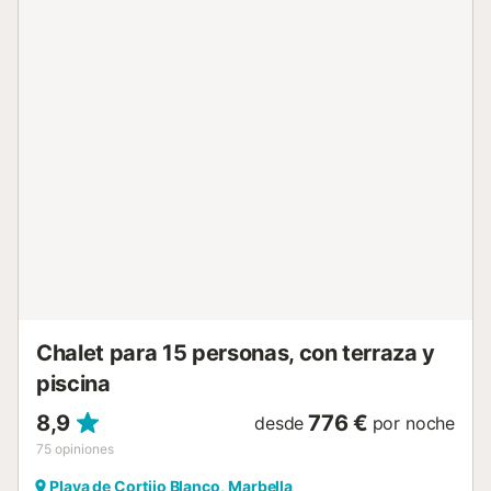
confortable. Relájese y rejuvenezca en este lugar único
con vistas a atardeceres de ensueño y un panorama
privilegiado del mar, que se extiende hasta Gibraltar e
incluso Marruecos. Excelentes restaurantes frente a la
playa se encuentran a solo 200 metros, con varios más
situados a entre 200 y 800 metros. Tiendas,
supermercados y cafeterías están a aproximadamente 1
km, mientras que las instalaciones de tenis y gimnasio se
encuentran a unos 1.5-2 km. Disfrute de tranquilos paseos
por la playa justo enfrente de la villa y acceda al
aeropuerto de Málaga en solo 30 minutos. El famoso
Puerto Banús, con su vibrante ambiente, restaurantes,
bares, tiendas y centros comerciales, se encuentra a solo
15 km. Explore los hermosos pueblos blancos de
Andalucía...
Chalet para 15 personas, con terraza y
piscina
8,9
776 €
desde
por noche
75
opiniones
Playa de Cortijo Blanco, Marbella