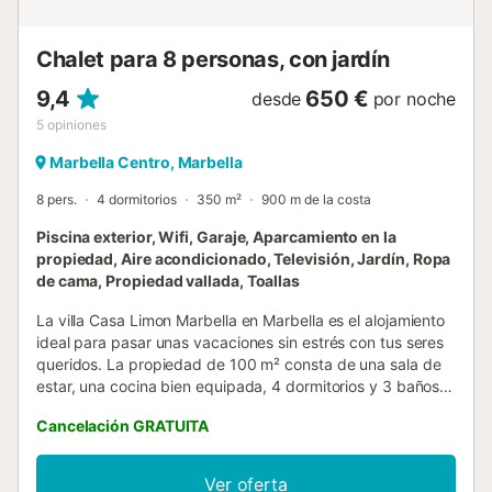
Chalet para 8 personas, con jardín
9,4
650 €
desde
por noche
5
opiniones
Marbella Centro, Marbella
8 pers.
4 dormitorios
350 m²
900 m de la costa
Piscina exterior, Wifi, Garaje, Aparcamiento en la
propiedad, Aire acondicionado, Televisión, Jardín, Ropa
de cama, Propiedad vallada, Toallas
La villa Casa Limon Marbella en Marbella es el alojamiento
ideal para pasar unas vacaciones sin estrés con tus seres
queridos. La propiedad de 100 m² consta de una sala de
estar, una cocina bien equipada, 4 dormitorios y 3 baños,
por lo que puede alojar a 8 personas. Los servicios
Cancelación GRATUITA
adicionales incluyen Wi-Fi de alta velocidad (apto para
videollamadas) con un espacio de trabajo dedicado para
la oficina en casa, una smart TV con servicios de
Ver oferta