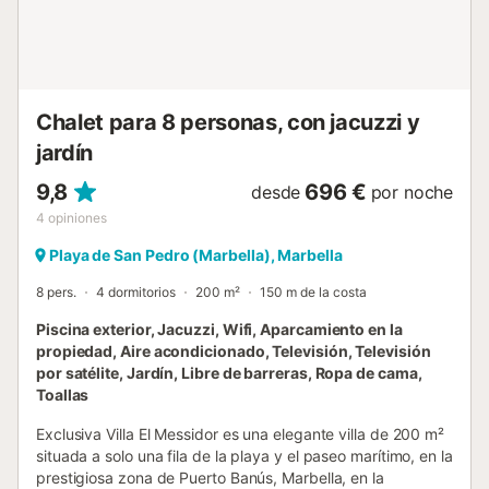
seguros dentro de sólidos muros y puertas cerradas
alrededor. La playa está a sólo 50 m de la villa. A poca
distancia a pie hay restaurantes, discotecas y bares. La
ciudad de San Pedro está a cinco minutos en coche o,
para los que teng...
Chalet para 8 personas, con jacuzzi y
jardín
9,8
696 €
desde
por noche
4
opiniones
Playa de San Pedro (Marbella), Marbella
8 pers.
4 dormitorios
200 m²
150 m de la costa
Piscina exterior, Jacuzzi, Wifi, Aparcamiento en la
propiedad, Aire acondicionado, Televisión, Televisión
por satélite, Jardín, Libre de barreras, Ropa de cama,
Toallas
Exclusiva Villa El Messidor es una elegante villa de 200 m²
situada a solo una fila de la playa y el paseo marítimo, en la
prestigiosa zona de Puerto Banús, Marbella, en la