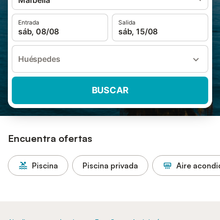
Marbella
Entrada
Salida
sáb, 08/08
sáb, 15/08
Huéspedes
BUSCAR
Encuentra ofertas
Piscina
Piscina privada
Aire acond