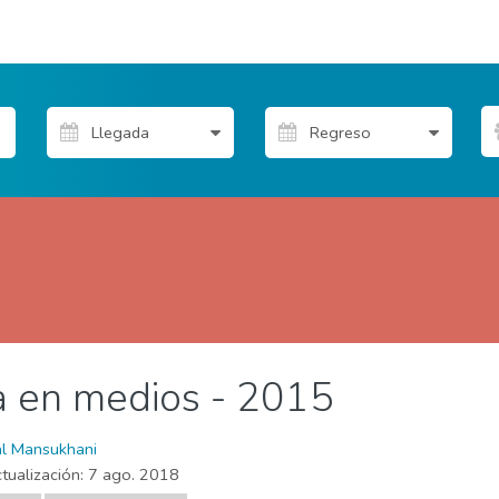
a en medios - 2015
de Propietarios
Tablón del sector
al Mansukhani
tualización:
7 ago. 2018