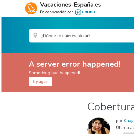
Vacaciones-España
.es
En cooperación con
A server error happened!
Something bad happened!
Try again
España
Cobertur
Sala de prensa
Tablón corporativo
Tablón 
por
Kaaj
Última ac