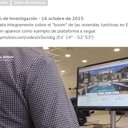
paña
Sala de prensa
o de Investigación - 16 octubre de 2015
ata íntegramente sobre el "boom" de las viviendas turísticas en 
om aparece como ejemplo de plataforma a seguir.
lymotion.com/video/x5ezcbg (51' 14" - 52' 53")