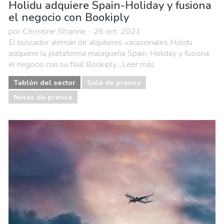
Holidu adquiere Spain-Holiday y fusiona
el negocio con Bookiply
por Christine Stranne - 26 oct. 2021
El buscador alemán de alquileres vacacionales Holidu
adquiere la plataforma malagueña Spain-Holiday y fusiona
el negocio con su filial Bookiply....Leer más
Tablón del sector
Sala de prensa
Notas de prensa