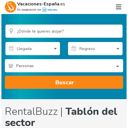
Vacaciones-España
.es
En cooperación con
Personas
Buscar
RentalBuzz |
Tablón del
sector