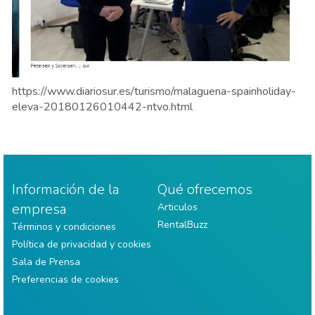
https://www.diariosur.es/turismo/malaguena-spainholiday-
eleva-20180126010442-ntvo.html
Información de la
Qué ofrecemos
empresa
Articulos
RentalBuzz
Términos y condiciones
Política de privacidad y cookies
Sala de Prensa
Preferencias de cookies