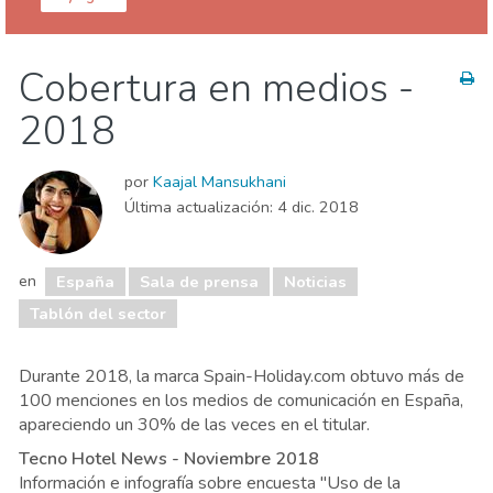
España
Cobertura en medios -
Sala de prensa
Tablón corporativo
2018
Tablón de Propietarios
Tablón del sector
por
Kaajal Mansukhani
Última actualización:
4 dic. 2018
en
España
Sala de prensa
Noticias
Tablón del sector
Durante 2018, la marca Spain-Holiday.com obtuvo más de
100 menciones en los medios de comunicación en España,
apareciendo un 30% de las veces en el titular.
Tecno Hotel News - Noviembre 2018
Información e infografía sobre encuesta "Uso de la