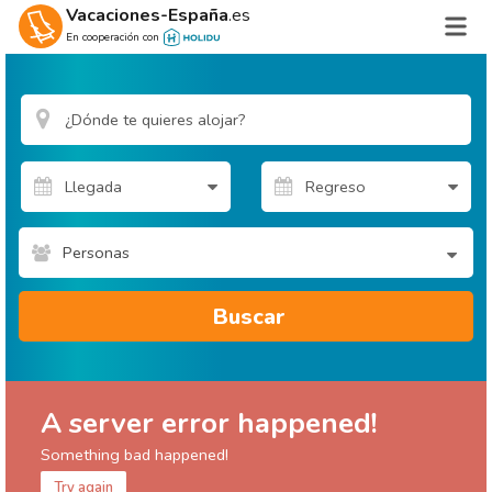
Vacaciones-España
.es
En cooperación con
Personas
Buscar
A server error happened!
Something bad happened!
Try again