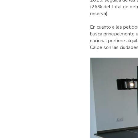
2015, seguida de las a
(26% del total de peti
reserva).
En cuanto a las peticio
busca principalmente u
nacional prefiere alqui
Calpe son las ciudade