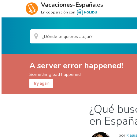
Vacaciones-España
.es
En cooperación con
A server error happened!
Something bad happened!
Try again
España
¿Qué busc
Sala de prensa
Tablón corporativo
Tablón 
en Españ
por
Kaaj