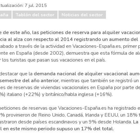
tualización:
7 jul. 2015
paña
Tablón del sector
Noticias del sector
e de este año,
las peticiones de reserva para alquiler vacaci
ia al alza
con respecto al 2014 registrando un aumento de
cabado a través de la actividad en Vacaciones-España.es, primer p
ente en España (desde 2002), demuestra que esta fórmula de al
los turistas que pasan sus vacaciones en el país.
 destacar que la
demanda nacional de alquiler vacacional au
semestre del año anterior
, mientras que también se registró un
es de reservas de viviendas vacacionales en España por parte del
) italiano (+22%) y británico/habla inglesa (+16%).
peticiones de reservas que Vacaciones-España.es ha registrado e
 provinieron de Reino Unido, Canadá, Irlanda y EEUU, un 18% t
gistraron desde países escandinavos y un 9% desde Holanda.
La
al en este mismo periodo supuso un 17% del total.