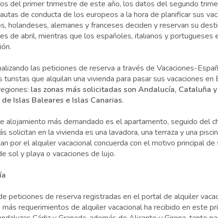
os del primer trimestre de este año, los datos del segundo trim
 pautas de conducta de los europeos a la hora de planificar sus va
os, holandeses, alemanes y franceses deciden y reservan su dest
es de abril, mientras que los españoles, italianos y portuguese
tión.
alizando las peticiones de reserva a través de Vacaciones-Españ
turistas que alquilan una vivienda para pasar sus vacaciones en
regiones:
las zonas más solicitadas son Andalucía, Cataluña
de Islas Baleares e Islas Canarias
.
 de alojamiento más demandado es el apartamento, seguido del cha
 solicitan en la vivienda es una lavadora, una terraza y una pisci
an por el alquiler vacacional concuerda con el motivo principal de
 de sol y playa o vacaciones de lujo.
ía
e peticiones de reserva registradas en el portal de alquiler vacac
 más requerimientos de alquiler vacacional ha recibido en este 