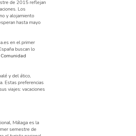
estre de 2015 reflejan
caciones. Los
ino y alojamiento
s esperan hasta mayo
a.es en el primer
 España buscan lo
 y Comunidad
lé y del ático,
na. Estas preferencias
 sus viajes: vacaciones
ional, Málaga es la
primer semestre de