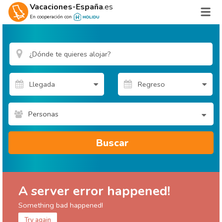
Vacaciones-España
.es
En cooperación con
Personas
Buscar
A server error happened!
Something bad happened!
Try again