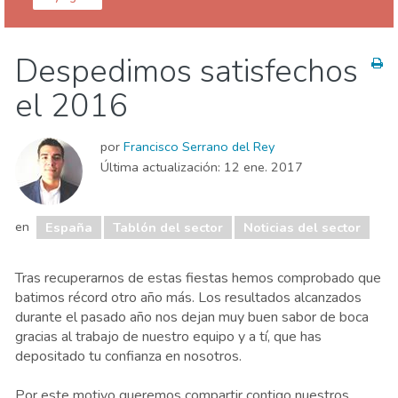
España
Despedimos satisfechos
Sala de prensa
Tablón corporativo
el 2016
Tablón de Propietarios
Tablón del sector
por
Francisco Serrano del Rey
Última actualización:
12 ene. 2017
en
España
Tablón del sector
Noticias del sector
Tras recuperarnos de estas fiestas hemos comprobado que 
batimos récord otro año más. Los resultados alcanzados 
durante el pasado año nos dejan muy buen sabor de boca 
gracias al trabajo de nuestro equipo y a tí, que has 
depositado tu confianza en nosotros.
Por este motivo queremos compartir contigo nuestros 