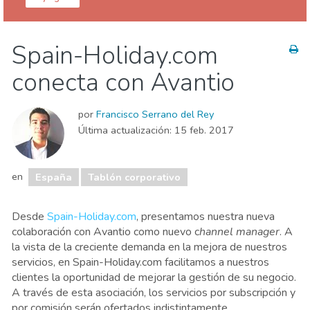
España
Spain-Holiday.com
Sala de prensa
Tablón corporativo
conecta con Avantio
Tablón de Propietarios
Tablón del sector
por
Francisco Serrano del Rey
Última actualización:
15 feb. 2017
en
España
Tablón corporativo
Desde 
Spain-Holiday.com
, 
presentamos nuestra nueva 
colaboración con Avantio como nuevo c
hannel manager
. A 
la vista de la creciente demanda en la mejora de nuestros 
servicios, en Spain-Holiday.com facilitamos a nuestros 
clientes la oportunidad de mejorar la gestión de su negocio. 
A través de esta asociación, los servicios por subscripción y 
por comisión serán ofertados indistintamente
.