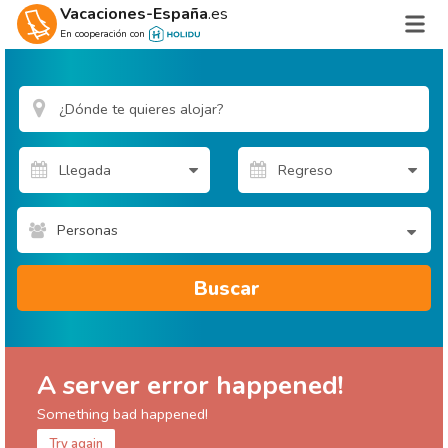
Vacaciones-España
.es
En cooperación con
Personas
Buscar
A server error happened!
Something bad happened!
Try again