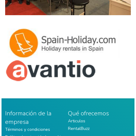
Información de la
Qué ofrecemos
empresa
Articulos
RentalBuzz
Términos y condiciones