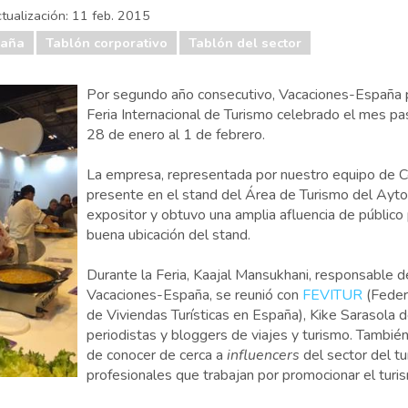
tualización:
11 feb. 2015
paña
Tablón corporativo
Tablón del sector
Por segundo año consecutivo, Vacaciones-España p
Feria Internacional de Turismo celebrado el mes pa
28 de enero al 1 de febrero.
La empresa, representada por nuestro equipo de C
presente en el stand del Área de Turismo del Ayt
expositor y obtuvo una amplia afluencia de público p
buena ubicación del stand.
Durante la Feria, Kaajal Mansukhani, responsable 
Vacaciones-España, se reunió con
FEVITUR
(Feder
de Viviendas Turísticas en España), Kike Sarasola
periodistas y bloggers de viajes y turismo. Tambié
de conocer de cerca a
influencers
del sector del tu
profesionales que trabajan por promocionar el turi