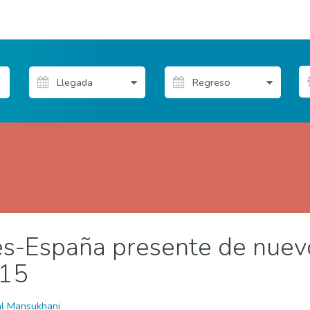
es-España presente de nuev
de Propietarios
Tablón del sector
015
al Mansukhani