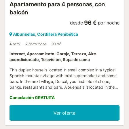
Apartamento para 4 personas, con
balcón
96 €
desde
por noche
Albuñuelas, Cordillera Penibética
4 pers.
2 dormitorios
90 m²
Internet, Aparcamiento, Garaje, Terraza, Aire
acondicionado, Televisión, Ropa de cama
This duplex house is located in small complex in a typical
Spanish mountainvillage with mini-supermarket and some
bars. In the next village, Durcal, you find lots of shops,
banks. restaurants and bars. Albuenuals is located in the
Lecrin Valley famous of his orange and almonds trees.
Cancelación GRATUITA
Granada city with his famous Alhambra is about 35
minutes drive. People that love nature can make several
walking tours in the Valley or in the Alpujarras. The
Ver oferta
beaches at the Costa del Sol are also 40 minutes drive.The
duplex house has two stocks. At the first floor, reached by
some steps, you come into the living room, well equiped