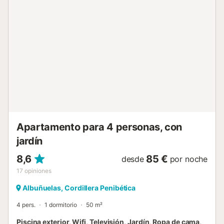
buscando para sus vacaciones una vivienda andaluza, la
Casa Peñuela es una opción perfecta.Suministramos leña
en los meses de invierno, no está incluida en el alquiler....
Apartamento para 4 personas, con
jardín
8,6
85 €
desde
por noche
17
opiniones
Albuñuelas, Cordillera Penibética
4 pers.
1 dormitorio
50 m²
Piscina exterior, Wifi, Televisión, Jardín, Ropa de cama,