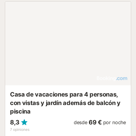
kitchen and a toilet. The second floor can be reached by
steps. Here you find two bedrooms and 1 bathroom. There
is airconditioning and heating in each room.There is a small
terrace 1,5 x 2,5 m. There is a common pool, but we
cannot garantuee that it can be used as it is not always
cleaned!Wifi in house. VTAR/GR/00587...
Casa de vacaciones para 4 personas,
con vistas y jardín además de balcón y
piscina
8,3
69 €
desde
por noche
7
opiniones