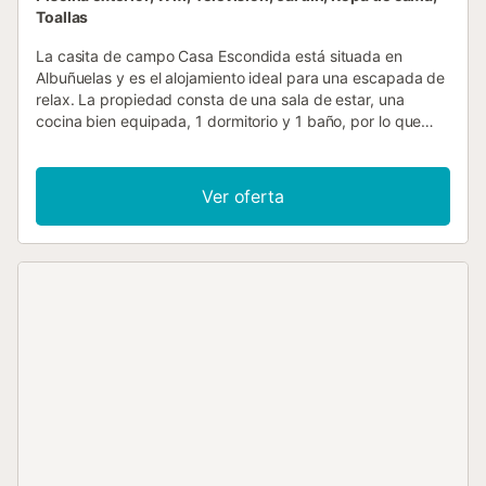
Toallas
La casita de campo Casa Escondida está situada en
Albuñuelas y es el alojamiento ideal para una escapada de
relax. La propiedad consta de una sala de estar, una
cocina bien equipada, 1 dormitorio y 1 baño, por lo que
puede alojar a 4 personas. Los servicios adicionales
incluyen Wi-Fi, calefacción, lavadora y televisión. La zona
exterior privada incluye una piscina, un jardín, una terraza
Ver oferta
descubierta y una barbacoa. Se admiten familias con
niños. Se admiten animales de compañía. No hay aire
acondicionado. null...