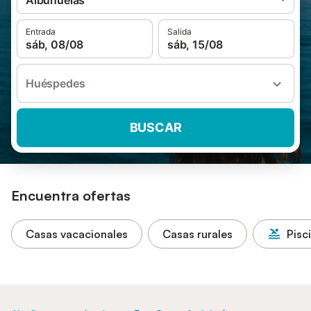
Albuñuelas
Entrada
Salida
sáb, 08/08
sáb, 15/08
Huéspedes
BUSCAR
Encuentra ofertas
Casas vacacionales
Casas rurales
Pisc