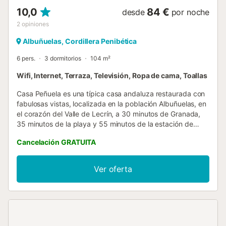
10,0
84 €
desde
por noche
2
opiniones
Albuñuelas, Cordillera Penibética
6 pers.
3 dormitorios
104 m²
Wifi, Internet, Terraza, Televisión, Ropa de cama, Toallas
Casa Peñuela es una típica casa andaluza restaurada con
fabulosas vistas, localizada en la población Albuñuelas, en
el corazón del Valle de Lecrín, a 30 minutos de Granada,
35 minutos de la playa y 55 minutos de la estación de
esquí de Sierra Nevada. En esta encantadora casa podrá
Cancelación GRATUITA
disfrutar se sus terrazas exteriores completamente
equipadas, una de ellas es la azotea, con asientos y
barbacoa dónde podrá relajarse y disfrutar del amanecer
Ver oferta
o puesta de sol, así como de sus hermosas vistas a la
montaña. La casa tiene 3 habitaciones dobles, una de ellas
con dos camas individuales, 2 baños, salón, 2 terrazas y
cocina totalmente equipada. En dichas instalaciones
puede disfrutar de Wifi, chimenea, televisión, etc, todo
para que se sienta como en su hogar.Si usted está