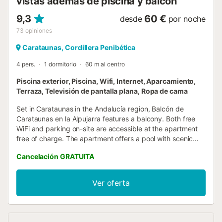
vistas además de piscina y balcón
9,3
60 €
desde
por noche
73
opiniones
Carataunas, Cordillera Penibética
4 pers.
1 dormitorio
60 m al centro
Piscina exterior, Piscina, Wifi, Internet, Aparcamiento,
Terraza, Televisión de pantalla plana, Ropa de cama
Set in Carataunas in the Andalucía region, Balcón de
Carataunas en la Alpujarra features a balcony. Both free
WiFi and parking on-site are accessible at the apartment
free of charge. The apartment offers a pool with scenic
views and a lift....
Cancelación GRATUITA
Ver oferta