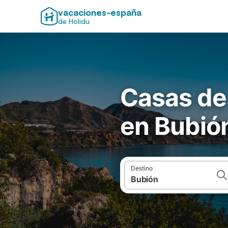
vacaciones-españa
de Holidu
Casas de
en Bubió
Destino