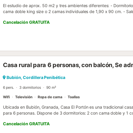
El estudio de aprox. 50 m2 y tres ambientes diferentes: - Dormitori
cama doble king size o 2 camas individuales de 1,90 x 90 cm. - Saló
sofá cama para 1-2 personas. - Cocina totalmente equipada - Cuar
Cancelación GRATUITA
mejores vistas. La mayor parte del año podrás observar el Mar Medi
de África Situado en el centro de Barranco del Poqueira, se encuent
recientemente distinguido como Destino de Turismo Slow. En la parte 
sendero GR-7, se encuentra Casa Belmonte. Esta ubicación le permite
una tranquilidad absoluta y a la vez estar a tan sólo 100m de la v
300 habitantes. Así, la ubicación de Casa Belmonte es ideal para aqu
tranquilidad y de los bellos paseos por el Parque Natural de Sierra 
Casa rural para 6 personas, con balcón, Se a
descanso de los vecinos....
Bubión, Cordillera Penibética
6 pers.
3 dormitorios
90 m²
Wifi
Televisión
Ropa de cama
Toallas
Ubicada en Bubión, Granada, Casa El Portón es una tradicional cas
para 6 personas. Dispone de 3 dormitorios: 2 con cama doble y 1 
baños completos. La cocina privada está totalmente equipada y se
Cancelación GRATUITA
chimenea; hay calefacción en todas las estancias. Contáis con Wi-Fi
videollamadas, televisión privada y lavadora. Bajo petición, podéi