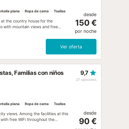
ntalla plana
Ropa de cama
Toallas
desde
150 €
 at the country house for the
o with mountain views and free
por noche
Ver oferta
tas, Familias con niños
9,7
27
opiniones
ntalla plana
Ropa de cama
Toallas
desde
ty views. Among the facilities at this
90 €
with free WiFi throughout the