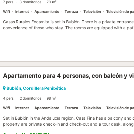
7 pers.
3 dormitorios
70 m²
Wifi
Internet
Aparcamiento
Terraza
Televisión
Televisión de pa
Casas Rurales Encarnita is set in Bubión. There is a private entrance
convenience of those who stay. The rooms are equipped with a pati
WiFi....
Apartamento para 4 personas, con balcón y vis
Bubión, Cordillera Penibética
4 pers.
2 dormitorios
98 m²
Wifi
Internet
Aparcamiento
Terraza
Televisión
Televisión de pa
Set in Bubión in the Andalucía region, Casa Fina has a balcony and ci
property are private check-in and check-out and a tour desk, along 
property....