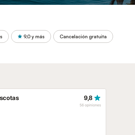
s
9,0
y más
Cancelación gratuita
ascotas
9,8
56
opiniones