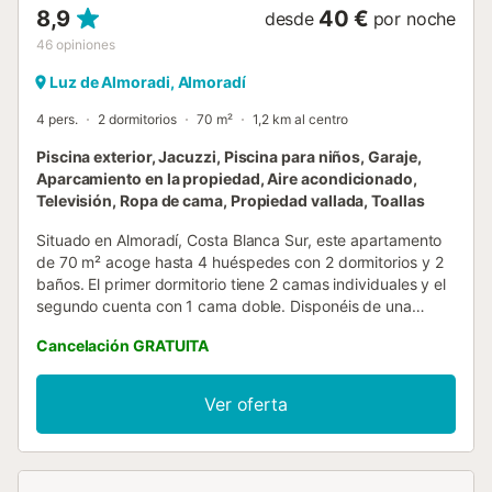
8,9
40 €
desde
por noche
46
opiniones
Luz de Almoradi, Almoradí
4 pers.
2 dormitorios
70 m²
1,2 km al centro
Piscina exterior, Jacuzzi, Piscina para niños, Garaje,
Aparcamiento en la propiedad, Aire acondicionado,
Televisión, Ropa de cama, Propiedad vallada, Toallas
Situado en Almoradí, Costa Blanca Sur, este apartamento
de 70 m² acoge hasta 4 huéspedes con 2 dormitorios y 2
baños. El primer dormitorio tiene 2 camas individuales y el
segundo cuenta con 1 cama doble. Disponéis de una
cocina privada totalmente equipada con lavavajillas, aire
Cancelación GRATUITA
acondicionado en el salón y dormitorio principal,
calefacción, ventilador, smart TV con reproductor de DVD,
conexión HDMI, TV por cable con 100 canales españoles,
Ver oferta
Prime Video y lavadora. El apartamento ofrece vistas a la
montaña y acceso sin barreras, con ascensor en el edificio
de 3 plantas. Podéis disfrutar de vuestra propia terraza
cubierta y balcón, así como acceso a terrazas abiertas