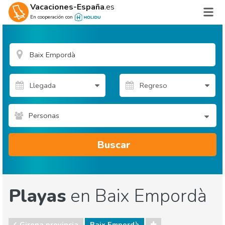
Vacaciones-España
.es
En cooperación con
Personas
Buscar
Playas
en Baix Empordà
Girona provincia
Baix Empordà