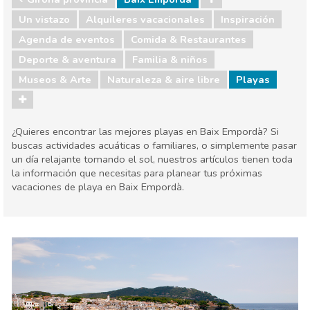
Un vistazo
Alquileres vacacionales
Inspiración
Agenda de eventos
Comida & Restaurantes
Deporte & aventura
Familia & niños
Museos & Arte
Naturaleza & aire libre
Playas
¿Quieres encontrar las mejores playas en Baix Empordà? Si
buscas actividades acuáticas o familiares, o simplemente pasar
un día relajante tomando el sol, nuestros artículos tienen toda
la información que necesitas para planear tus próximas
vacaciones de playa en Baix Empordà.
Girona provincia
Baix Empordà
Agenda de eventos
Comida & Restaurantes
Deporte & aventura
Familia & niños
Museos & Arte
Naturaleza & aire libre
Playas