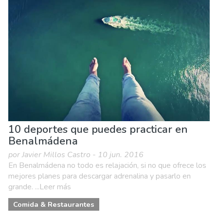
Familia & niños
Museos & Arte
Naturaleza & aire libre
Playas
Vida nocturna & Bares
10 deportes que puedes practicar en
Benalmádena
por Javier Millos Castro - 10 jun. 2016
En Benalmádena no todo es relajación, si no que ofrece los
mejores planes para descargar adrenalina y pasarlo en
grande. ...Leer más
Comida & Restaurantes