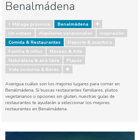
Benalmádena
Málaga provincia
Benalmádena
Un vistazo
Alquileres vacacionales
Inspiración
Comida & Restaurantes
Deporte & aventura
Familia & niños
Museos & Arte
Naturaleza & aire libre
Playas
Vida nocturna & Bares
Averigua cuáles son los mejores lugares para comer en
Benalmádena. Si buscas restaurantes familiares, platos
vegetarianos u opciones sin gluten, nuestras guías de
restaurantes te ayudarán a seleccionar los mejores
restaurantes en Benalmádena.
Málaga provincia
Benalmádena
Comida & Restaurantes
Deporte & aventura