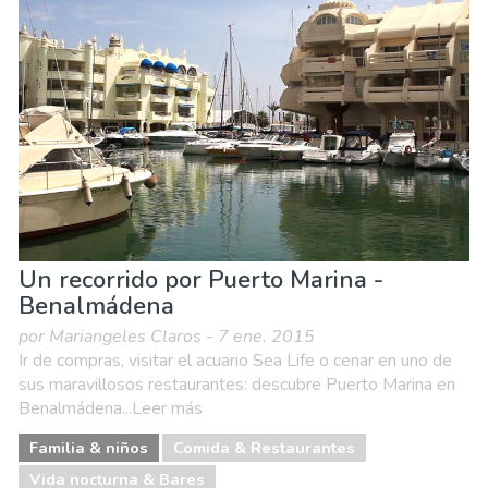
Un recorrido por Puerto Marina -
Benalmádena
por Mariangeles Claros - 7 ene. 2015
Ir de compras, visitar el acuario Sea Life o cenar en uno de
sus maravillosos restaurantes: descubre Puerto Marina en
Benalmádena...Leer más
Familia & niños
Comida & Restaurantes
Vida nocturna & Bares