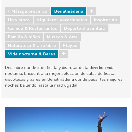
Málaga provincia
Benalmádena
Un vistazo
Alquileres vacacionales
Inspiración
Comida & Restaurantes
Deporte & aventura
Familia & niños
Museos & Arte
Naturaleza & aire libre
Playas
Vida nocturna & Bares
Descubre dónde ir de fiesta y disfrutar de la divertida vida
nocturna. Encuentra la mejor selección de salas de fiesta,
discotecas y bares en Benalmádena donde pasar las mejores
noches bailando hasta la madrugada!
Málaga provincia
Benalmádena
Comida & Restaurantes
Deporte & aventura
Familia & niños
Museos & Arte
Naturaleza & aire libre
Playas