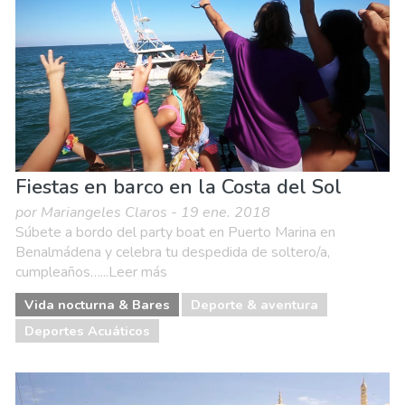
Vida nocturna & Bares
Fiestas en barco en la Costa del Sol
por Mariangeles Claros - 19 ene. 2018
Súbete a bordo del party boat en Puerto Marina en
Benalmádena y celebra tu despedida de soltero/a,
cumpleaños…...Leer más
Vida nocturna & Bares
Deporte & aventura
Deportes Acuáticos