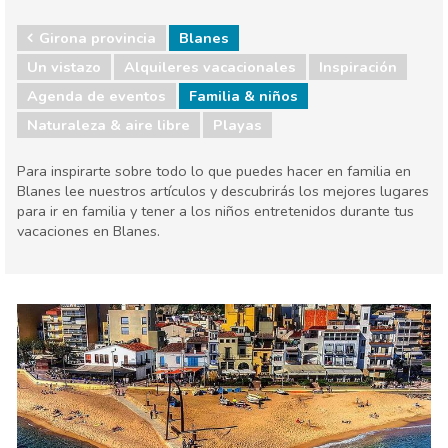
Girona provincia
Blanes
Un vistazo
Alquileres vacacionales
Inspiración
Agenda de eventos
Familia & niños
Naturaleza & aire libre
Playas
Para inspirarte sobre todo lo que puedes hacer en familia en
Blanes lee nuestros artículos y descubrirás los mejores lugares
para ir en familia y tener a los niños entretenidos durante tus
vacaciones en Blanes.
Girona provincia
Blanes
Agenda de eventos
Familia & niños
Naturaleza & aire libre
Playas