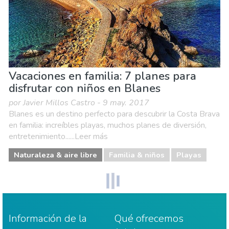
Vacaciones en familia: 7 planes para
disfrutar con niños en Blanes
por Javier Millos Castro - 9 may. 2017
Blanes es un destino perfecto para descubrir la Costa Brava
en familia: increíbles playas, muchos planes de diversión,
entretenimiento......Leer más
Naturaleza & aire libre
Familia & niños
Playas
Información de la
Qué ofrecemos