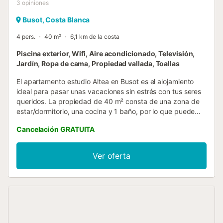
3
opiniones
Busot, Costa Blanca
4 pers.
40 m²
6,1 km de la costa
Piscina exterior, Wifi, Aire acondicionado, Televisión,
Jardín, Ropa de cama, Propiedad vallada, Toallas
El apartamento estudio Altea en Busot es el alojamiento
ideal para pasar unas vacaciones sin estrés con tus seres
queridos. La propiedad de 40 m² consta de una zona de
estar/dormitorio, una cocina y 1 baño, por lo que puede
alojar a 4 personas. Los servicios adicionales incluyen Wi-
Cancelación GRATUITA
Fi, televisión y aire acondicionado. Además, hay una mesa
de ping-pong a su disposición. También hay una cuna
disponible. Este apartamento estudio cuenta con una
Ver oferta
terraza cubierta privada para relajarse por la noche. Esta
propiedad ofrece acceso a una zona exterior compartida
con una piscina vallada (abierta todo el año), un jardín, un
parque infantil y una ducha exterior. El apartamento
estudio está situado en la ciudad de Busot, donde se
pueden visitar las cuevas de Canelobre. En julio, la ciudad
celebra la Noche de las Velas. La playa está a solo 10