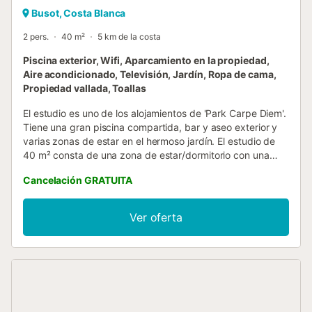
Busot, Costa Blanca
2 pers.
40 m²
5 km de la costa
Piscina exterior, Wifi, Aparcamiento en la propiedad,
Aire acondicionado, Televisión, Jardín, Ropa de cama,
Propiedad vallada, Toallas
El estudio es uno de los alojamientos de 'Park Carpe Diem'.
Tiene una gran piscina compartida, bar y aseo exterior y
varias zonas de estar en el hermoso jardín. El estudio de
40 m² consta de una zona de estar/dormitorio con una
cama kingsize, una cocina totalmente equipada, sofá,
Cancelación GRATUITA
cuarto de baño y es adecuado para 2 personas. Los
servicios adicionales incluyen Wi-Fi de alta velocidad
(workation), televisión internacional con servicios de
Ver oferta
streaming, aire acondicionado, ventilador, lavadora y
secadora. También hay disponible una cuna y una trona.
Esta propiedad ofrece una zona exterior privada con su
propia mesa, sillas, sombrilla y barbacoa. Además, los
huéspedes tienen acceso directo al jardín compartido,
piscina soleada con camas, bar exterior con aseo y ducha
exterior. Se proporcionan toallas de playa/piscina. El Park