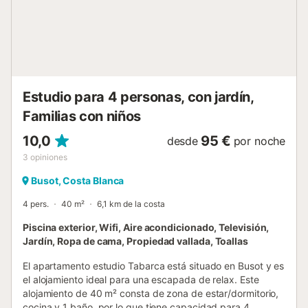
Carpe Diem se encuentra a 8 minutos de la playa y el
bulevar de El Campello, a 5 minutos del campo de golf de
Bonalba, a 10 minutos de la Cova dels Canelobres y a 10
minutos del Cabco d'Or y la zona de senderismo de
montaña. El aeropuerto de Elche/Alicante está a 25
minutos en coche. Se recomienda alquilar un coche. Hay 2
plazas de parking disponibles en la propiedad y también
Estudio para 4 personas, con jardín,
se puede aparcar en la calle. No se permiten mascotas,
Familias con niños
fumar ni celebrar eventos. Esta propiedad tiene directrices
para ayudar a los huéspedes con la correcta separación
10,0
95 €
desde
por noche
de residuos. Este a...
3
opiniones
Busot, Costa Blanca
4 pers.
40 m²
6,1 km de la costa
Piscina exterior, Wifi, Aire acondicionado, Televisión,
Jardín, Ropa de cama, Propiedad vallada, Toallas
El apartamento estudio Tabarca está situado en Busot y es
el alojamiento ideal para una escapada de relax. Este
alojamiento de 40 m² consta de zona de estar/dormitorio,
cocina y 1 baño, por lo que tiene capacidad para 4