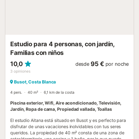
minutos y hay un restaurante a 200 metros. Hay
aparcamiento gratuito en la calle. Las familias con niños
son bienvenidas. Tenga en cuenta que todos los visitantes
deben ser aprobados y registrados antes de su llegada.
No se permiten mascotas, fumar ni celebrar eventos. Hay
2 cámaras de grabación de vídeo en la entrada de la
propiedad....
Estudio para 4 personas, con jardín,
Familias con niños
10,0
95 €
desde
por noche
3
opiniones
Busot, Costa Blanca
4 pers.
40 m²
6,1 km de la costa
Piscina exterior, Wifi, Aire acondicionado, Televisión,
Jardín, Ropa de cama, Propiedad vallada, Toallas
El estudio Aitana está situado en Busot y es perfecto para
disfrutar de unas vacaciones inolvidables con tus seres
queridos. La propiedad de 40 m² consta de una zona de
estar/dormitorio, una cocina y 1 baño, por lo que puede