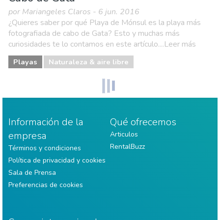
por Mariangeles Claros - 6 jun. 2016
¿Quieres saber por qué Playa de Mónsul es la playa más
fotografiada de cabo de Gata? Esto y muchas más
curiosidades te lo contamos en este artículo....Leer más
Playas
Naturaleza & aire libre
Información de la
Qué ofrecemos
empresa
Articulos
RentalBuzz
Términos y condiciones
Política de privacidad y cookies
Sala de Prensa
Preferencias de cookies