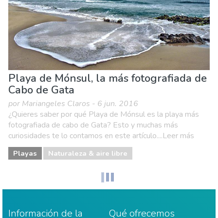
Playa de Mónsul, la más fotografiada de
Cabo de Gata
por Mariangeles Claros - 6 jun. 2016
¿Quieres saber por qué Playa de Mónsul es la playa más
fotografiada de cabo de Gata? Esto y muchas más
curiosidades te lo contamos en este artículo....Leer más
Playas
Naturaleza & aire libre
Información de la
Qué ofrecemos