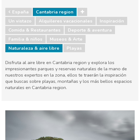
España
Cantabria region
Un vistazo
Alquileres vacacionales
Inspiración
Comida & Restaurantes
Deporte & aventura
Familia & niños
Museos & Arte
Naturaleza & aire libre
Playas
Disfruta al aire libre en Cantabria region y explora los
impresionantes parques y reservas naturales de la mano de
nuestros expertos en la zona, ellos te traerán la inspiración
que buscas sobre playas, montañas y los más bellos espacios
naturales en Cantabria region.
España
Cantabria region
Comida & Restaurantes
Deporte & aventura
Familia & niños
Museos & Arte
Naturaleza & aire libre
Playas