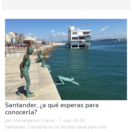
Asturias region
Costa Verde
Comida & Restaurantes
Deporte & aventura
Dónde quedarse
Familia & niños
Museos & Arte
Naturaleza & aire libre
Playas
Santander, ¿a qué esperas para
conocerla?
por Mariangeles Claros - 1 sep. 2016
Santander, Cantabria es un destino ideal para unas