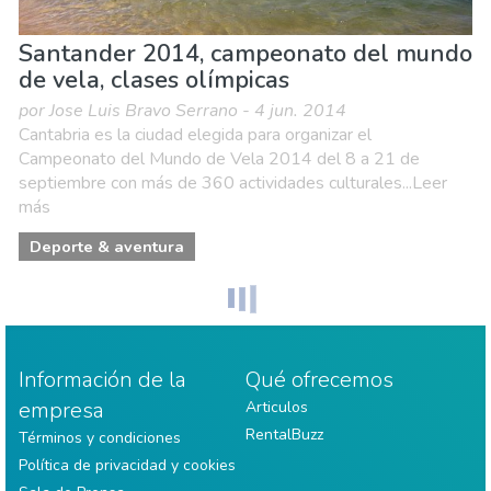
Santander 2014, campeonato del mundo
de vela, clases olímpicas
por Jose Luis Bravo Serrano - 4 jun. 2014
Cantabria es la ciudad elegida para organizar el
Campeonato del Mundo de Vela 2014 del 8 a 21 de
septiembre con más de 360 actividades culturales...Leer
más
Deporte & aventura
Información de la
Qué ofrecemos
empresa
Articulos
RentalBuzz
Términos y condiciones
Política de privacidad y cookies