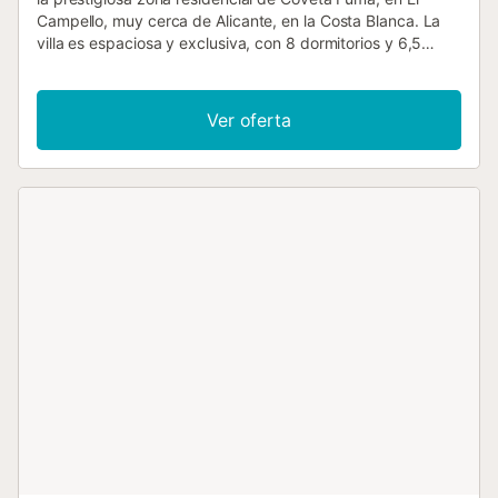
Campello, muy cerca de Alicante, en la Costa Blanca. La
villa es espaciosa y exclusiva, con 8 dormitorios y 6,5
baños, ofreciendo alojamiento cómodo para hasta 16
huéspedes. Bajo petición, se pueden añadir camas
adicionales, permitiendo alojar hasta un máximo de 20
Ver oferta
personas por un suplemento disponible para los
huéspedes. La ropa de cama, toallas y toallas de playa
están incluidas. También se proporcionan tronas y cunas
para bebés de forma gratuita bajo solicitud previa. La
distribución de las camas incluye una cama king size (180
× 200 cm), cuatro camas dobles (150 × 200 cm), cuatro
camas individuales (90 × 190 cm) y una litera con dos
colchones (80 × 200 cm). Al entrar directamente por el
salón, se percibe la sensación de estar sobre el mar. El
amplio salón acristalado de suelo a techo ofrece vistas
excepcionales al Mediterráneo, así como a la costa de El
Campello y a la Playa de San Juan/Alicante. La zona
exterior dispone de una magnífica piscina de 11,5 × 4,5 m,
equipada con bomba de calor. Durante la temporada de
invierno, es posible climatizar la piscina bajo petición,
disponible para los huéspedes. Además, la villa cuenta con
aire acondicionado, ascensor, barbacoa de gas, mesa de