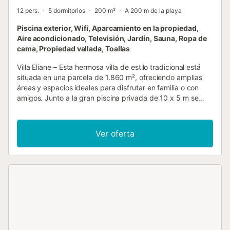
12 pers.
5 dormitorios
200 m²
A 200 m de la playa
Piscina exterior, Wifi, Aparcamiento en la propiedad,
Aire acondicionado, Televisión, Jardín, Sauna, Ropa de
cama, Propiedad vallada, Toallas
Villa Eliane – Esta hermosa villa de estilo tradicional está
situada en una parcela de 1.860 m², ofreciendo amplias
áreas y espacios ideales para disfrutar en familia o con
amigos. Junto a la gran piscina privada de 10 x 5 m se
encuentra una agradable zona chill out con barbacoa, bar,
amplio jardín y varias tumbonas. La piscina puede ser
climatizada bajo petición. La finca, de 313 m² distribuidos
Ver oferta
en dos niveles, cuenta en el nivel principal con un gran
salón-comedor, cocina americana totalmente equipada
con dos neveras y una pequeña galería con lavadora y
secadora. Un espacioso porche ofrece impresionantes
vistas al mar, la piscina y el jardín. El aire acondicionado
está disponible en toda la casa. Los huéspedes también
pueden disfrutar de un gimnasio privado y sauna. En total
hay 5 dormitorios (para 12 personas), 3 baños completos y
1 aseo de invitados. Hay 2 camas de 180x200 cm y 4