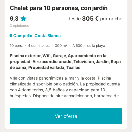
billar y ping pong, gimnasio, garaje para 2 coches y más
Chalet para 10 personas, con jardín
plazas en la parcela. La...
9,3
305 €
desde
por noche
3
opiniones
Campello, Costa Blanca
10 pers.
4 dormitorios
300 m²
A 500 m de la playa
Piscina exterior, Wifi, Garaje, Aparcamiento en la
propiedad, Aire acondicionado, Televisión, Jardín, Ropa
de cama, Propiedad vallada, Toallas
Villa con vistas panorámicas al mar y la costa. Piscina
climatizada disponible bajo petición. La propiedad cuenta
con 4 dormitorios, 3,5 baños y capacidad para 10
huéspedes. Dispone de aire acondicionado, barbacoa de
gas, mesa de billar y mesa de ping-pong. Hay garaje para
2 coches y aparcamiento adicional en la propiedad. Se
incluyen ropa de cama, toallas y toallas de playa. Tronas y
Ver oferta
cunas están disponibles gratuitamente bajo petición.
Supermercado y restaurantes se encuentran a 500 m, y la
parada de tranvía Coveta Fuma, con dirección a Alicante o