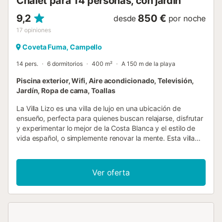
Chalet para 14 personas, con jardín
la...
9,2
850 €
desde
por noche
17
opiniones
Coveta Fuma, Campello
14 pers.
6 dormitorios
400 m²
A 150 m de la playa
Piscina exterior, Wifi, Aire acondicionado, Televisión,
Jardín, Ropa de cama, Toallas
La Villa Lizo es una villa de lujo en una ubicación de
ensueño, perfecta para quienes buscan relajarse, disfrutar
y experimentar lo mejor de la Costa Blanca y el estilo de
vida español, o simplemente renovar la mente. Esta villa
moderna está equipada con todas las comodidades y
tecnología necesarias para que vuestra estancia sea una
experiencia lujosa. La villa tiene tres plantas. En la planta
Ver oferta
principal encontraréis una cocina abierta totalmente
equipada que conecta con el salón con chimenea. En este
nivel también está el dormitorio principal con baño en
suite. Desde aquí, salís directamente a la zona de la
piscina (que puede ser climatizada), con barbacoa y TV.