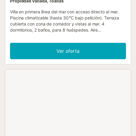
Propiedad vallada, Toallas
Villa en primera línea del mar con acceso directo al mar.
Piscina climatizable (hasta 30 °C bajo petición). Terraza
cubierta con zona de comedor y vistas al mar. 4
dormitorios, 2 baños, para 8 huéspedes. Aire
acondicionado en todos los dormitorios. Barbacoa de gas.
Mesa de ping-pong. Ropa de cama, toallas y toallas de
playa incluidas. Tronas y cunas disponibles bajo petición
Ver oferta
sin coste adicional. Acceso directo al mar, playa de arena a
unos 400 m. Restaurantes, tranvía y supermercados a
poca distancia a pie. La Villa La Chamba es una
impresionante propiedad con acceso privado al mar y una
amplia piscina (10 × 5 m), ideal para familias o grupos.
Entre la casa y la piscina hay una pérgola con mesa y
sillas, además de otra zona de comedor en la terraza
cubierta, ambas con vistas al mar. En el interior, la villa
ofrece un amplio salón-comedor con cocina abierta, cuatro
dormitorios (camas: 6 camas de 90 × 190 cm, una de 180
× 190 cm) y dos baños. Todos los dormitorios cuentan con
aire acondicionado. Se proporcionan toallas, ropa de cama
y toallas de playa. Tronas y cunas disponibles bajo
petición sin coste adicional. Bajo petición, se pueden