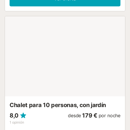
ni al espacio. Diseñada para acoger hasta 12 huéspedes,
los interiores son luminosos y diáfanos, mientras que las
zonas exteriores marcan el ritmo de la estancia. La piscina
privada climatizada, los sillones, la barbacoa de carbón y
las tumbonas hacen que sea fácil pasar días enteros sin
salir de la propiedad. Los huéspedes que viajan con
mascotas suelen apreciar las zonas ajardinadas cerradas y
el relajado entorno costero. El mar se encuentra a
aproximadamente 1 km, lo que hace que los baños
matutinos o los paseos vespertinos por la costa resulten
especialmente cómodos. Se llega a Illeta dels Banyets en
unos 7 minutos en coche y ofrece uno de los yacimientos
arqueológicos más fascinantes de la región, con ruinas
romanas y aguas cristalinas muy populares para practicar
snorkel. La Torre de La Illeta se encuentra cerca y añade
otra capa de historia local a la costa. El ciclismo, el buceo,
el windsurf, la pesca, ...
Chalet para 10 personas, con jardín
8,0
179 €
desde
por noche
1
opinión