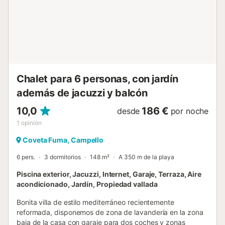
dormitorio, baño y una sala de estar con sofá cama. Todos
los dormitorios y el salón-comedor cuentan con aire
acondicionado frío/calor. La villa ofrece televisión española
e internacional, así como Wi-Fi. Con 4 dormitorios, la casa
puede alojar hasta 10 huéspedes. Se proporcionan toallas,
ropa de cama y toallas de playa. Tronas y cunas están
disponibles bajo petición sin coste adicional. La cala Cala
de Les Palmeretes se encuentra a solo 300 m. El
Chalet para 6 personas, con jardín
supermercado y los restaurantes están a 2,9 km, y la
además de jacuzzi y balcón
estación de tram (Parada Venta la Nuza) se sitúa a 850 m
en di...
10,0
186 €
desde
por noche
1
opinión
Coveta Fuma, Campello
6 pers.
3 dormitorios
148 m²
A 350 m de la playa
Piscina exterior, Jacuzzi, Internet, Garaje, Terraza, Aire
acondicionado, Jardín, Propiedad vallada
Bonita villa de estilo mediterráneo recientemente
reformada, disponemos de zona de lavandería en la zona
baja de la casa con garaje para dos coches y zonas