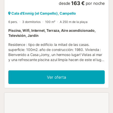
163 €
desde
por noche
Cala d'Enmig (el Campello), Campello
6 pers.
3 dormitorios
100 m²
A 250 m de la playa
Piscina, Wifi, Internet, Terraza, Aire acondicionado,
Televisión, Jardín
Residence : tipo de edificio: la mitad de las casas.
superficie: 100m2. año de construcción: 1980. Vivienda :
Bienvenido a Casa ¡Jomy, un hermoso lugar! Vistas al mar
y una refrescante piscina azul limpia hacen de este el lugar
de vacaciones ideal. Situado en la costa de El Campello -
Coveta Fuma, cerca de las principales estaciones de playa
como Alicante y Benidorm. Casa Jomy está a sólo 20
Ver oferta
minutos del aeropuerto de Alicante-Elche Miguel
Hernández, originalmente llamado El Altet. Si es necesario,
podemos tener a nuestro Citroen Picasso listo en el
aeropuerto, después de recoger sus maletas, entonces
puede entrar en el coche limpio lavado y conducir a Casa
Jomy sin ningún papel o retraso. Coveta Fuma es
conocida como una zona tranquila con hermosas calas. La