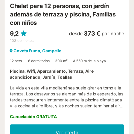
Chalet para 12 personas, con jardín
además de terraza y piscina, Familias
con niños
9,2
373 €
desde
por noche
103
opiniones
Coveta Fuma, Campello
12 pers.
6 dormitorios
300 m²
A 550 m de la playa
Piscina, Wifi, Aparcamiento, Terraza, Aire
acondicionado, Jardín, Toallas
La vida en esta villa mediterránea suele girar en torno a la
terraza. Los desayunos se alargan más de lo esperado, las
tardes transcurren lentamente entre la piscina climatizada
y la cocina al aire libre, y las noches suelen terminar al aire
libre, con la brisa marina aún presente mucho después de
Cancelación GRATUITA
la puesta de sol. Situada en Coveta Fumá, esta villa de seis
dormitorios es ideal para grupos que desean disfrutar del
ambiente de la Costa Blanca sin renunciar a la privacidad
Ver oferta