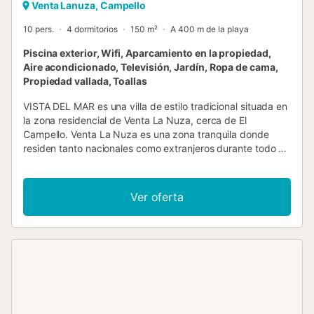
Venta Lanuza, Campello
10 pers.
4 dormitorios
150 m²
A 400 m de la playa
Piscina exterior, Wifi, Aparcamiento en la propiedad,
Aire acondicionado, Televisión, Jardín, Ropa de cama,
Propiedad vallada, Toallas
VISTA DEL MAR es una villa de estilo tradicional situada en
la zona residencial de Venta La Nuza, cerca de El
Campello. Venta La Nuza es una zona tranquila donde
residen tanto nacionales como extranjeros durante todo el
año. Frente a la villa, orientada al sur, se encuentra la
piscina privada (5 x 10 m) con una amplia terraza soleada
durante todo el día. También hay dos terrazas cubiertas
Ver oferta
junto a la terraza principal, ideales para quienes buscan
sombra. Encontrará una barbacoa de gas, así como una
parrilla ahumadora, muy populares entre los huéspedes.
En el interior, la casa dispone de un amplio salón comedor
con cocina abierta, perfecto para cocinar en compañía. En
la misma planta se encuentran 3 dormitorios y 2 baños,
uno de ellos en suite. Además, hay un apartamento de
invitados independiente dentro de la casa, con un