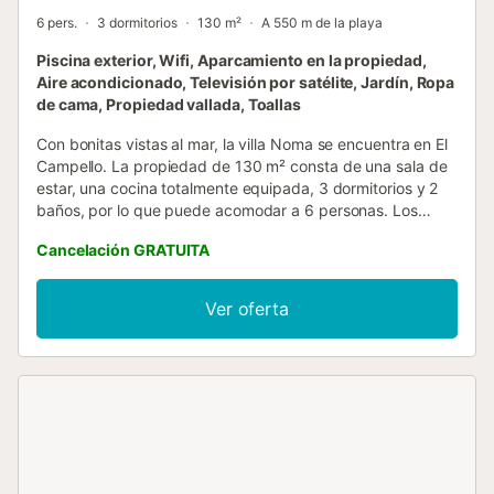
6 pers.
3 dormitorios
130 m²
A 550 m de la playa
Piscina exterior, Wifi, Aparcamiento en la propiedad,
Aire acondicionado, Televisión por satélite, Jardín, Ropa
de cama, Propiedad vallada, Toallas
Con bonitas vistas al mar, la villa Noma se encuentra en El
Campello. La propiedad de 130 m² consta de una sala de
estar, una cocina totalmente equipada, 3 dormitorios y 2
baños, por lo que puede acomodar a 6 personas. Los
servicios adicionales incluyen Wi-Fi de alta velocidad, aire
Cancelación GRATUITA
acondicionado y lavadora. También hay disponibles 2
tronas y 2 cunas para bebés. La villa cuenta con una zona
exterior privada con piscina, jardín, terraza descubierta,
Ver oferta
terraza cubierta, barbacoa y ducha exterior. Hay 2 plazas
de parking disponibles en la propiedad. Hay aparcamiento
gratuito disponible en la calle. Se admiten animales de
compañía. El Wi-Fi es apto para hacer videollamadas.
Electricidad: 15 kWh/día incluido. Se proporcionan toallas
de playa/piscina. - Toallas para la playa/piscina Pagos
2,50 € por persona...