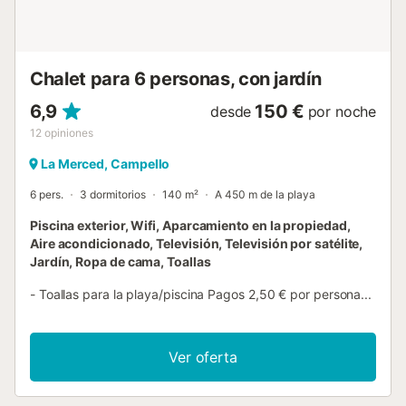
añadir dos camas adicionales, disponibles por un
suplemento. En temporada de invierno, la piscina puede
calentarse hasta unos 29 °C, disponible por un
suplemento. – Parada de tranvía Venta La Nuza: 500 m
Chalet para 6 personas, con jardín
(conexiones a El Campello, Alicante, Benid...
6,9
150 €
desde
por noche
12
opiniones
La Merced, Campello
6 pers.
3 dormitorios
140 m²
A 450 m de la playa
Piscina exterior, Wifi, Aparcamiento en la propiedad,
Aire acondicionado, Televisión, Televisión por satélite,
Jardín, Ropa de cama, Toallas
- Toallas para la playa/piscina Pagos 2,50 € por persona...
Ver oferta