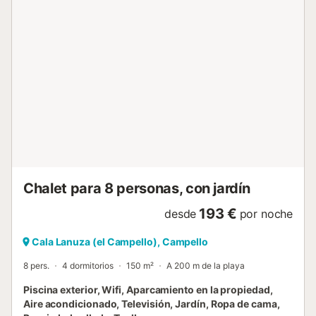
Tanto dentro como fuera, podréis disfrutar de
impresionantes vistas al mar. La planta superior cuenta
con tres dormitorios, cada uno con vistas fantásticas. IP-
TV disponible. Si deseáis disfrutar vuestras vacaciones
con más de ocho personas, hay un apartamento adicional
disponible por un suplemento. Este apartamento tiene dos
dormitorios, un sofá cama para dos, un baño, cocina y las
mismas vistas fabulosas al mar. Disfrutad de Villa Lizo con
8 o hasta 14 personas. El consumo de electricidad incluye
30 kWh al día; el uso adicional tiene un coste extra. Un
perro (hasta 9 kg) también es bienvenido en esta preciosa
villa. Tened en cuenta que la fianza debe pagarse en
efectivo a la llegada. - Toallas para la playa/piscina Pa...
Chalet para 8 personas, con jardín
193 €
desde
por noche
Cala Lanuza (el Campello), Campello
8 pers.
4 dormitorios
150 m²
A 200 m de la playa
Piscina exterior, Wifi, Aparcamiento en la propiedad,
Aire acondicionado, Televisión, Jardín, Ropa de cama,