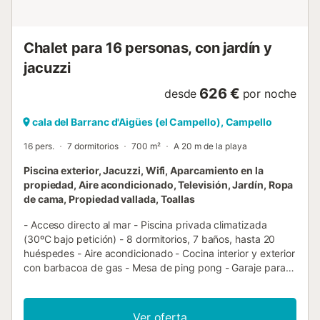
Chalet para 16 personas, con jardín y
jacuzzi
626 €
desde
por noche
cala del Barranc d'Aigües (el Campello), Campello
16 pers.
7 dormitorios
700 m²
A 20 m de la playa
Piscina exterior, Jacuzzi, Wifi, Aparcamiento en la
propiedad, Aire acondicionado, Televisión, Jardín, Ropa
de cama, Propiedad vallada, Toallas
- Acceso directo al mar - Piscina privada climatizada
(30ºC bajo petición) - 8 dormitorios, 7 baños, hasta 20
huéspedes - Aire acondicionado - Cocina interior y exterior
con barbacoa de gas - Mesa de ping pong - Garaje para 2
coches, plazas adicionales en la propiedad - Sábanas,
toallas y toallas de playa incluidas - Tronas y cunas
gratuitas bajo petición - Estación de tram (Parada Cala
Ver oferta