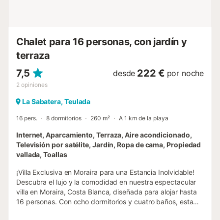
Chalet para 16 personas, con jardín y
terraza
7,5
222 €
desde
por noche
2
opiniones
La Sabatera, Teulada
16 pers.
8 dormitorios
260 m²
A 1 km de la playa
Internet, Aparcamiento, Terraza, Aire acondicionado,
Televisión por satélite, Jardín, Ropa de cama, Propiedad
vallada, Toallas
¡Villa Exclusiva en Moraira para una Estancia Inolvidable!
Descubra el lujo y la comodidad en nuestra espectacular
villa en Moraira, Costa Blanca, diseñada para alojar hasta
16 personas. Con ocho dormitorios y cuatro baños, esta
residencia es el lugar perfecto para disfrutar de unas