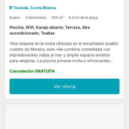
Teulada, Costa Blanca
8 pers.
4 dormitorios
200 m²
A 2 km de la playa
Piscina, Wifi, Garaje abierto, Terraza, Aire
acondicionado, Toallas
Vida relajada en la costa Ubicada en el encantador pueblo
costero de Moraira, esta villa combina comodidad con
impresionantes vistas al mar y amplio espacio exterior
para relajarse. La piscina privada invita a refrescantes
baños, mientras que la espaciosa terraza y el jardín vallado
Cancelación GRATUITA
ofrecen rincones tranquilos para disfrutar del sol. Las
tardes se vuelven memorables con una barbacoa o una
plancha bajo las estrellas. Diseñada para familias o grupos,
Ver oferta
los luminosos espacios de la villa y su cocina bien
equipada facilitan la combinación de relajación con
comidas y reuniones compartidas. Descubra las playas y
la cultura Desde la villa, las doradas arenas de La Fustera,
Moraira y El Portet están a solo unos minutos, perfectas
para nadar, practicar snorkel o buceo. Para los viajeros
activos, la región también ofrece paseos a caballo, rutas