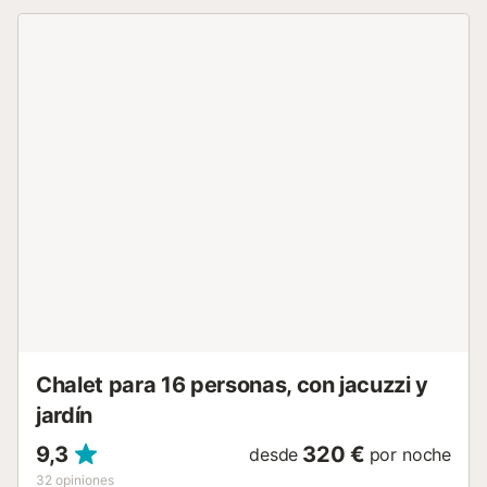
ducha. Toda la casa está rodeada de una zona ajardinada
con arboles, plantas, cactus y flores. La casa tiene una
segunda planta privada y cerrada para las pertenencias
de los propietarios, solo está disponible para el alquiler la
primera planta. En definitiva, La Cometa es el lugar ideal
para pasar unas relajantes vacaciones a minutos andando
de la playa y del pueblo....
Chalet para 16 personas, con jacuzzi y
jardín
9,3
320 €
desde
por noche
32
opiniones