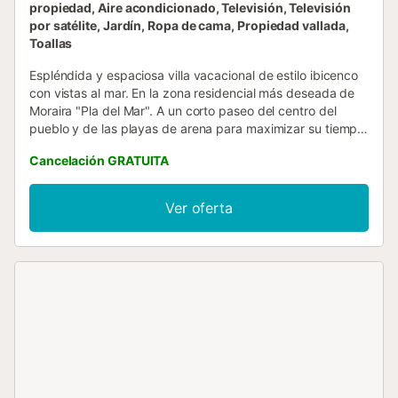
propiedad, Aire acondicionado, Televisión, Televisión
por satélite, Jardín, Ropa de cama, Propiedad vallada,
Toallas
Espléndida y espaciosa villa vacacional de estilo ibicenco
con vistas al mar. En la zona residencial más deseada de
Moraira "Pla del Mar". A un corto paseo del centro del
pueblo y de las playas de arena para maximizar su tiempo
de calidad. Propiedad vallada con aparcamiento interior y
Cancelación GRATUITA
exterior vigilado. Orientación S/W que ofrece
impresionantes vistas al mar y a la montaña a través de la
bahía, pasando por el Peñón de Ifach de Calpe, hasta el
Ver oferta
Albir y la Sierra Bernia. Piscina privada, amplias terrazas
cubiertas y descubiertas. A poca distancia de los
aeropuertos internacionales de Valencia y Alicante. Villa
mediterránea segura y familiar. Microclima con más de
300 días al año de sol cálido. Uno de los lugares más
saludables para vivir (OMS) y playas de arena con
bandera azul. Buena mezcla de naturaleza y cultura,
excelente gastronomía. Para todas las estaciones: verano,
otoño, invierno y primavera: paseos por la montaña,
ciclismo, golf, vela. La ropa de cama y las toallas se
proporcionan por un suplemento - los huéspedes no