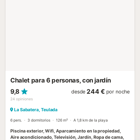
plantas se encuentra un salón / comedor abierto, cocina y
dos de los tres dormitorios. El salón contemporaneo y muy
luminoso está amueblado con sofás de carbón gris y un
televisor de pantalla plana. A pocos pasos, un comedor
con una mesa de madera clara ofrece espacio para seis
personas para compartir almuerzos ligeros y generosas
cenas. Cerca, una cocina totalmente equipada viene con
elegantes muebles de madera así como todos los
electrodomésticos modernos necesarios, incluyendo un
horno, microondas, nevera y lavavajillas. Tanto el segundo
cómo tercer dormitorios se encuentran en la planta
principal. El segu...
Chalet para 6 personas, con jardín
9,8
244 €
desde
por noche
24
opiniones
La Sabatera, Teulada
6 pers.
3 dormitorios
126 m²
A 1,8 km de la playa
Piscina exterior, Wifi, Aparcamiento en la propiedad,
Aire acondicionado, Televisión, Jardín, Ropa de cama,