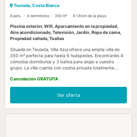
Teulada, Costa Blanca
6 pers.
4 dormitorios
350 m²
A 1,8 km de la playa
Piscina exterior, Wifi, Aparcamiento en la propiedad,
Aire acondicionado, Televisión, Jardín, Ropa de cama,
Propiedad vallada, Toallas
Situada en Teulada, Villa Azul ofrece una amplia villa de
350 m² perfecta para hasta 6 huéspedes. Encontraréis 4
cómodos dormitorios y 3 baños para alojar a vuestro
grupo. La villa cuenta con cocina privada totalmente
equipada, aire acondicionado, Wi-Fi apto para
Cancelación GRATUITA
videollamadas, TV con vídeo bajo demanda y lavadora.
Para familias, hay cuna y trona disponibles para vuestra
comodidad. Salid al exterior para disfrutar de vuestro
Ver oferta
jardín privado, terraza cubierta, 3 terrazas descubiertas y
2 balcones privados con preciosas vistas a la montaña. La
piscina privada al aire libre y la ducha exterior son ideales
para relajaros, mientras que la barbacoa privada permite
agradables comidas al aire libre. Hay aparcamiento
disponible tanto en la propiedad como en la calle. La villa
está cerca de la playa y el transporte público es fácilmente