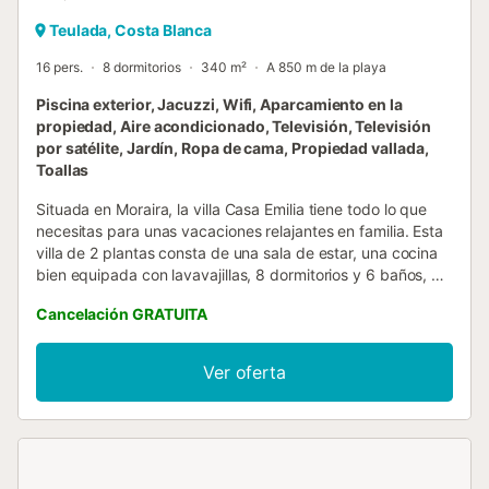
Teulada, Costa Blanca
16 pers.
8 dormitorios
340 m²
A 850 m de la playa
Piscina exterior, Jacuzzi, Wifi, Aparcamiento en la
propiedad, Aire acondicionado, Televisión, Televisión
por satélite, Jardín, Ropa de cama, Propiedad vallada,
Toallas
Situada en Moraira, la villa Casa Emilia tiene todo lo que
necesitas para unas vacaciones relajantes en familia. Esta
villa de 2 plantas consta de una sala de estar, una cocina
bien equipada con lavavajillas, 8 dormitorios y 6 baños, así
como un aseo adicional, por lo que puede alojar a 16
Cancelación GRATUITA
personas. Los servicios adicionales incluyen Wi-Fi (apto
para videollamadas), aire acondicionado en todas las
habitaciones, ventilador, lavadora, televisión por satélite y
Ver oferta
por cable, así como libros y juguetes para niños. Además,
la propiedad dispone de mesa de ping-pong, gimnasio
privado, mesa de billar y equipamiento de gimnasio. Lo
más destacado de este alojamiento es su zona exterior
privada con piscina (que puede ser climatizada de pago),