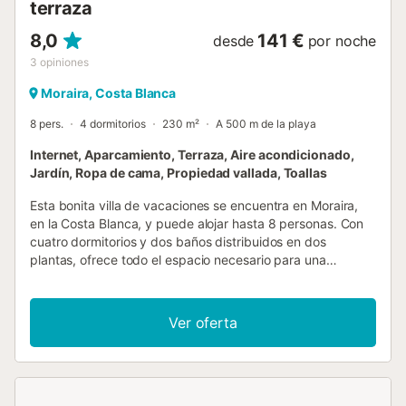
terraza
8,0
141 €
desde
por noche
3
opiniones
Moraira, Costa Blanca
8 pers.
4 dormitorios
230 m²
A 500 m de la playa
Internet, Aparcamiento, Terraza, Aire acondicionado,
Jardín, Ropa de cama, Propiedad vallada, Toallas
Esta bonita villa de vacaciones se encuentra en Moraira,
en la Costa Blanca, y puede alojar hasta 8 personas. Con
cuatro dormitorios y dos baños distribuidos en dos
plantas, ofrece todo el espacio necesario para una
estancia cómoda y relajante. En el interior, la planta baja
cuenta con un amplio salón-comedor con televisión por
satélite y terrestre, una cocina independiente totalmente
Ver oferta
equipada con vitrocerámica y lavavajillas, y acceso a una
terraza cubierta y a la piscina. También hay dos
dormitorios con dos camas individuales cada uno, un
dormitorio con cama de matrimonio y un baño
independiente con bañera. En la planta alta, hay otro