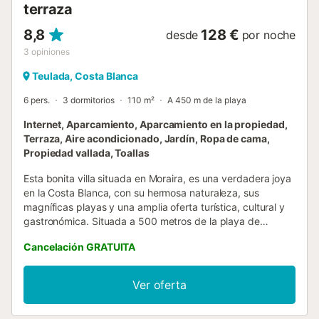
terraza
8,8
128 €
desde
por noche
3
opiniones
Teulada, Costa Blanca
6 pers.
3 dormitorios
110 m²
A 450 m de la playa
Internet, Aparcamiento, Aparcamiento en la propiedad,
Terraza, Aire acondicionado, Jardín, Ropa de cama,
Propiedad vallada, Toallas
Esta bonita villa situada en Moraira, es una verdadera joya
en la Costa Blanca, con su hermosa naturaleza, sus
magníficas playas y una amplia oferta turística, cultural y
gastronómica. Situada a 500 metros de la playa de
L’Ampolla. La villa se encuentra en una parcela de terreno
Cancelación GRATUITA
vallada, cuenta con barbacoa de obra, piscina (dispone
sombrillas y hamacas para relajarse y tomar el sol), aseo
con lavabo, wc y ducha en el exterior. La villa cuenta con
Ver oferta
un maravilloso salón-comedor, cocina totalmente
equipada, tres habitaciones y un cuarto de baño con