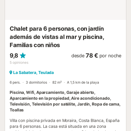
ha sido cuidadosamente proporcionado. La villa ofrece
privacidad y serenidad, pero está convenientemente
ubicada a poca distancia en coche de bares, restaurantes
y un fantástico supermercado local. El encantador pueblo
de Mo...
Chalet para 6 personas, con jardín
además de vistas al mar y piscina,
Familias con niños
9,8
78 €
desde
por noche
5
opiniones
La Sabatera, Teulada
6 pers.
3 dormitorios
82 m²
A 1,5 km de la playa
Piscina, Wifi, Aparcamiento, Garaje abierto,
Aparcamiento en la propiedad, Aire acondicionado,
Televisión, Televisión por satélite, Jardín, Ropa de cama,
Toallas
Villa con piscina privada en Moraira, Costa Blanca, España
para 6 personas. La casa está situada en una zona