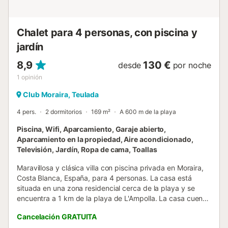
pueden traer las suyas. La propiedad dispone de 3
cuartos de baño (1 cuarto de baño con bañera, ducha y
WC. 2 cuartos de baño con ducha y WC). - Toallas para la
Chalet para 4 personas, con piscina y
playa/piscina Pagos 15,00 € por persona...
jardín
8,9
130 €
desde
por noche
1
opinión
Club Moraira, Teulada
4 pers.
2 dormitorios
169 m²
A 600 m de la playa
Piscina, Wifi, Aparcamiento, Garaje abierto,
Aparcamiento en la propiedad, Aire acondicionado,
Televisión, Jardín, Ropa de cama, Toallas
Maravillosa y clásica villa con piscina privada en Moraira,
Costa Blanca, España, para 4 personas. La casa está
situada en una zona residencial cerca de la playa y se
encuentra a 1 km de la playa de L'Ampolla. La casa cuenta
con 2 dormitorios y 1 baño. El alojamiento ofrece un jardín
Cancelación GRATUITA
con árboles. La proximidad a la playa, lugares de