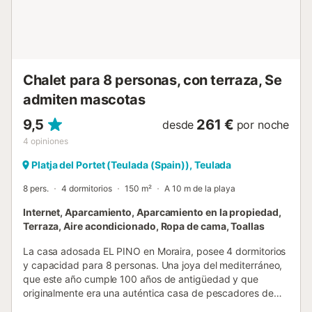
encuentra en una zona residencial tranquila. El agua de la
villa cuenta con sistemas de purificación, por lo que el
agua de todos los grifos es apta para beber. Hay
calefacción central en toda la casa. T...
Chalet para 8 personas, con terraza, Se
admiten mascotas
9,5
261 €
desde
por noche
4
opiniones
Platja del Portet (Teulada (Spain)), Teulada
8 pers.
4 dormitorios
150 m²
A 10 m de la playa
Internet, Aparcamiento, Aparcamiento en la propiedad,
Terraza, Aire acondicionado, Ropa de cama, Toallas
La casa adosada EL PINO en Moraira, posee 4 dormitorios
y capacidad para 8 personas. Una joya del mediterráneo,
que este año cumple 100 años de antigüedad y que
originalmente era una auténtica casa de pescadores de
Moraira. Se sitúa frente al mar y justo encima de la famosa