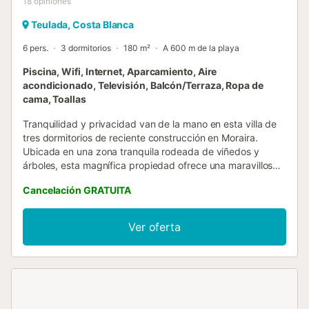
18
opiniones
Teulada, Costa Blanca
6 pers.
3 dormitorios
180 m²
A 600 m de la playa
Piscina, Wifi, Internet, Aparcamiento, Aire
acondicionado, Televisión, Balcón/Terraza, Ropa de
cama, Toallas
Tranquilidad y privacidad van de la mano en esta villa de
tres dormitorios de reciente construcción en Moraira.
Ubicada en una zona tranquila rodeada de viñedos y
árboles, esta magnífica propiedad ofrece una maravillosa
sensación de tranquilidad, mientras que el centro de
Cancelación GRATUITA
Moraira y las orillas doradas de la playa de L'Ampolla se
encuentran a 10 minutos a pie. Además de una
impresionante zona exterior con piscina privada y terraza,
Ver oferta
los interiores luminosos y espaciosos de la villa están
elegantemente amueblados, con TV plana, wifi y aire
acondicionado en todas las estancias. Si viajais con otra
familia o grupo de amigos, también es posible alquilar la
Villa Ampolla II, idéntica a esta, y situada justo al lado. El
espacio interior: En la planta principal de esta villa de dos