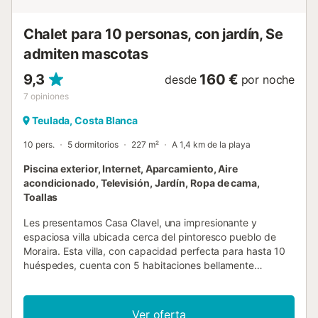
interior, la cocina moderna y totalmente equipada ofrece
todos los electrodomésticos necesarios para hacer rea...
Chalet para 10 personas, con jardín, Se
admiten mascotas
9,3
160 €
desde
por noche
7
opiniones
Teulada, Costa Blanca
10 pers.
5 dormitorios
227 m²
A 1,4 km de la playa
Piscina exterior, Internet, Aparcamiento, Aire
acondicionado, Televisión, Jardín, Ropa de cama,
Toallas
Les presentamos Casa Clavel, una impresionante y
espaciosa villa ubicada cerca del pintoresco pueblo de
Moraira. Esta villa, con capacidad perfecta para hasta 10
huéspedes, cuenta con 5 habitaciones bellamente
decoradas y una piscina privada, lo que ofrece un refugio
ideal para familias y amigos. Está a solo 5 minutos en
coche del corazón de Moraira y sus playas vírgenes, y a
Ver oferta