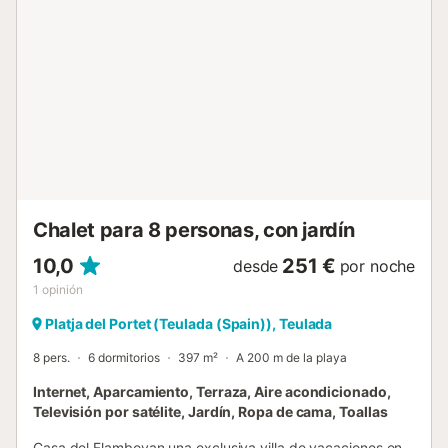
accesible. También podéis usar la pista de tenis
compartida y el cargador para coches eléctricos. Tened
en cuenta que no se permiten eventos en la propiedad y
no hay espacio para guardar motos o bicicletas....
Chalet para 8 personas, con jardín
10,0
251 €
desde
por noche
1
opinión
Platja del Portet (Teulada (Spain)), Teulada
8 pers.
6 dormitorios
397 m²
A 200 m de la playa
Internet, Aparcamiento, Terraza, Aire acondicionado,
Televisión por satélite, Jardín, Ropa de cama, Toallas
Casa del Flamboyan una exclusiva villa de vacaciones en