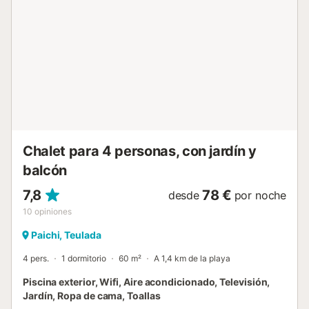
de senderismo panorámicas y campos de golf cercanos. El
histórico castillo de Moraira junto a la playa añade un
toque cultural, mientras que las excursiones de un día a
Valencia permiten visitar el Mercado Central y la Catedral.
Los amantes de la gastronomía disfrutarán especialmente
degustando tapas y vinos elaborados con uvas locales de
Moscatel, un auténtico sabor de la Costa Blanca.
Comodidades para cada estancia En el interior, el aire
acondicionado y la calefacción central garantizan
comodidad en cualquier época del año. Las habitaciones
son e...
Chalet para 4 personas, con jardín y
balcón
7,8
78 €
desde
por noche
10
opiniones
Paichi, Teulada
4 pers.
1 dormitorio
60 m²
A 1,4 km de la playa
Piscina exterior, Wifi, Aire acondicionado, Televisión,
Jardín, Ropa de cama, Toallas