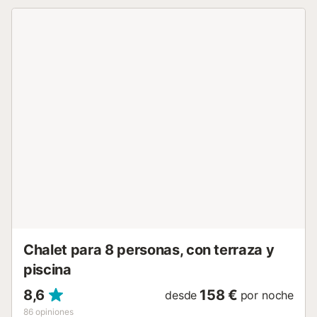
casita enamora con su atmósfera rústica y detalles
decorativos cuidadosamente seleccionados. La presencia
de una acogedora chimenea, añade un toque adicional de
confort a la estancia, creando un ambiente cálido y
acogedor. La cocina, completa en cada detalle,
proporciona todo lo necesario para preparar deliciosos
manjares. La casa está equipada con aire acondicionado,
ideal para las noches cálidas de verano. El dormitorio
principal, que da acceso a la parte exterior, permite
disfrutar de las estrellas en las noches despejadas,
mientras que el dormitorio individual ofrece un espacio
íntimo. Ambos dormitorios cuentan con radiadores para
asegurar una temperatura confortable en todas las
estaciones del año. El encanto de Villa Llágrima se
extiende también al exterior, donde encontrarás un
espacio ideal para relajarte, tomar el sol o disfrutar de una
...
Chalet para 8 personas, con terraza y
piscina
8,6
158 €
desde
por noche
86
opiniones