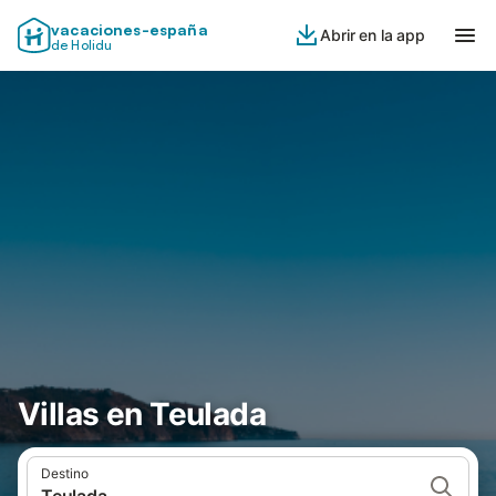
vacaciones-españa
Abrir en la app
de Holidu
Villas en Teulada
Destino