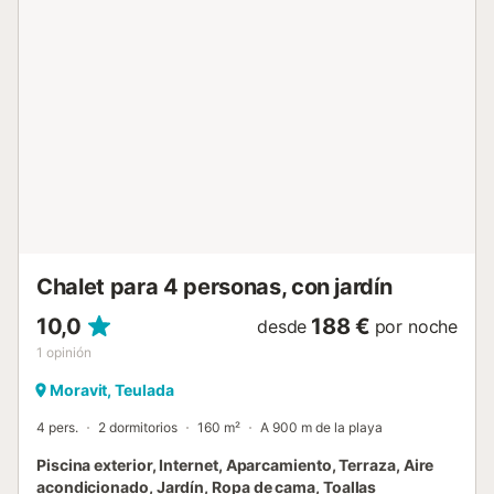
jacuzzi, jardín, mobiliario de jardín, terraza descubierta,
terraza cubierta, balcón, barbacoa, parque infantil y
ducha exterior. Distancia a pie/en coche al restaurante
más cercano: 292m. Distancia a pie/en coche a la
cafetería más cercana: 1,03km. Distancia a pie/en coche al
bar más cercano: 292m. Distancia a pie/en coche al
supermercado más cercano: 1,85km. Distancia a pie/en
coche a la playa: 1,1km Platja de Moraira. Distancia al
aeropuerto: 91,3 Aeropuerto de Alicante. Hay
aparcamiento gratuito disponible en la propiedad. Se
prohíben los grupos de jóvenes menores de 25 años. Las
fiestas no están permitidas. Las toallas están disponibles
por un carg...
Chalet para 4 personas, con jardín
10,0
188 €
desde
por noche
1
opinión
Moravit, Teulada
4 pers.
2 dormitorios
160 m²
A 900 m de la playa
Piscina exterior, Internet, Aparcamiento, Terraza, Aire
acondicionado, Jardín, Ropa de cama, Toallas