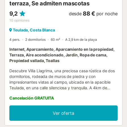
terraza, Se admiten mascotas
9,2
88 €
desde
por noche
10
opiniones
Teulada, Costa Blanca
4 pers.
2 dormitorios
60 m²
A 2,9 km de la playa
Internet, Aparcamiento, Aparcamiento en la propiedad,
Terraza, Aire acondicionado, Jardín, Ropa de cama,
Propiedad vallada, Toallas
Descubre Villa Llagrima, una preciosa casa rústica de dos
dormitorios, rodeada de muros de piedra y con
impresionantes vistas al campo, ubicada en la apacible
Teulada, en una calle silenciosa y tranquila. A 4km de
distancia, encontrarás la Cala Baladrar, en Benissa, la
Cancelación GRATUITA
playa más cercana que brinda un refugio perfecto junto al
mar. En los alrededores, descubrirás una gran variedad de
restaurantes. Desde Villa Llágrima, podrás acceder
Ver oferta
fácilmente a las encantadoras localidades de Benissa,
Calpe y Moraira en pocos minutos. Esta encantadora