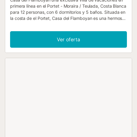
primera línea en el Portet - Moraira / Teulada, Costa Blanca
para 12 personas, con 6 dormitorios y 5 baños. Situada en
la costa de el Portet, Casa del Flamboyan es una hermosa
villa española frente al mar de seis dormitorios y cinco
baños. ¡Este paraíso para todas las estaciones te está
llamando! Casa del Flamboyán ofrece las vistas más
Ver oferta
espectaculares de El Portet, Costa Blanca. Dentro de la
villa, le esperan interiores de generosas dimensiones
decorados con una combinación elegida de diseño
colonial, tropical y contemporáneo. Con techos altos con
vigas y frescos pisos de baldosas, esta villa vacacional
estilo hacienda ofrece a los huéspedes todo el confort y la
privacidad necesarios para disfrutar de la máxima
tranquilidad y tranquilidad, mientras se preocupan por las
obligaciones de la vida cotidiana. Disfrute pasando una
tarde descansando en la sala de estar, viendo la televisión
en su área equipada para los medios de comunicación (TV
Vlaanderen disponible) o organizando una comida
elegante en el comedor. Abra las ventanas para revelar
una amplia terraza que ofrece lo mejor de la vida al aire
libre. El salón tiene aire acondicionado con el que se puede
calentar y enfriar. Para esas noches que elijas cenar en el