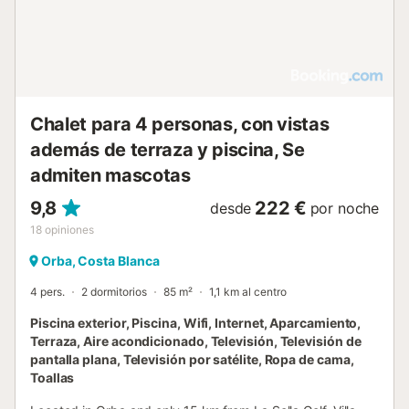
de fondo, por supuesto. La villa es muy cómoda y está
decorada con gran atención al detalle. Relájese con un
buen libro junto a la chimenea y prepare sus platos
favoritos en la cocina bien equipada. También hay
espacios de trabajo disponibles para quienes trabajan a
distancia. Con un Belvilla, tendrá garantizadas unas
vacaciones exitosas. Siempre hay un Belvilla que le hará...
Chalet para 4 personas, con vistas
además de terraza y piscina, Se
admiten mascotas
9,8
222 €
desde
por noche
18
opiniones
Orba, Costa Blanca
4 pers.
2 dormitorios
85 m²
1,1 km al centro
Piscina exterior, Piscina, Wifi, Internet, Aparcamiento,
Terraza, Aire acondicionado, Televisión, Televisión de
pantalla plana, Televisión por satélite, Ropa de cama,
Toallas