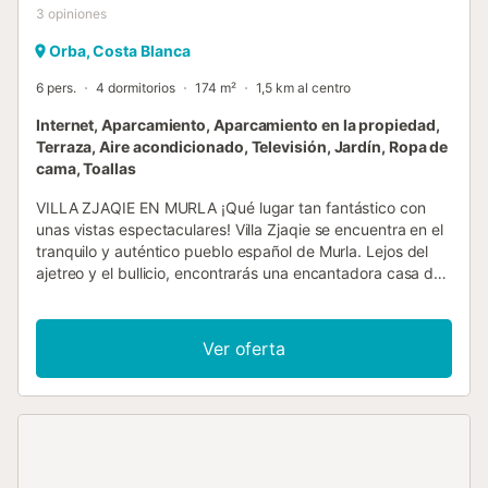
3
opiniones
Orba, Costa Blanca
6 pers.
4 dormitorios
174 m²
1,5 km al centro
Internet, Aparcamiento, Aparcamiento en la propiedad,
Terraza, Aire acondicionado, Televisión, Jardín, Ropa de
cama, Toallas
VILLA ZJAQIE EN MURLA ¡Qué lugar tan fantástico con
unas vistas espectaculares! Villa Zjaqie se encuentra en el
tranquilo y auténtico pueblo español de Murla. Lejos del
ajetreo y el bullicio, encontrarás una encantadora casa de
vacaciones con piscina privada donde podrás disfrutar
plenamente de la paz y la vida al aire libre. Los
propietarios holandeses han amueblado la villa con buen
Ver oferta
gusto y la casa está equipada con todas las comodidades.
El pueblo de Murla se encuentra en un entorno pintoresco,
en medio de un exuberante paisaje de almendros, viñedos
y huertos de cítricos, rodeado de colinas y montañas.
Aunque Murla no es una localidad costera propiamente
dicha, está estratégicamente situada entre las montañas