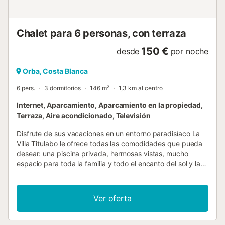
configuración es una habitación doble principal (con
ENORME baño con ducha) y una habitación doble, con
acceso a un pequeño baño con ducha. Hay una amplia y
Chalet para 6 personas, con terraza
bien equipada cocina y comedor, luego unos pocos
escalones bajan a una cómoda sala de e...
150 €
desde
por noche
Orba, Costa Blanca
6 pers.
3 dormitorios
146 m²
1,3 km al centro
Internet, Aparcamiento, Aparcamiento en la propiedad,
Terraza, Aire acondicionado, Televisión
Disfrute de sus vacaciones en un entorno paradisíaco La
Villa Titulabo le ofrece todas las comodidades que pueda
desear: una piscina privada, hermosas vistas, mucho
espacio para toda la familia y todo el encanto del sol y la
cocina española. En la planta principal encontrará la
piscina de 8 x 4 m y una impresionante terraza de piscina
con fantásticas vistas sobre el valle de Orba hasta el mar
Ver oferta
Mediterráneo. El espacioso salón y la cocina abierta
ofrecen mucho espacio para reunirse con familiares y
amigos. En esta planta también hay dos dormitorios (cada