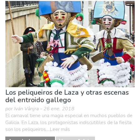
Agenda de eventos
Comida & Restaurantes
Compras
Deporte & aventura
Dónde quedarse
Familia & niños
Museos & Arte
Naturaleza & aire libre
Playas
Vida nocturna & Bares
Los peliqueiros de Laza y otras escenas
del entroido gallego
por Iván Vânjra - 26 ene. 2018
El carnaval tiene una magia especial en muchos pueblos de
Galicia. En Laza, los protagonistas indiscutibles de la fiesta
son los peliqueiros....Leer más