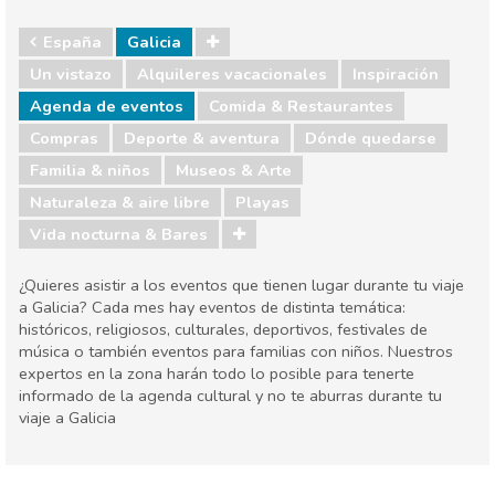
España
Galicia
Un vistazo
Alquileres vacacionales
Inspiración
Agenda de eventos
Comida & Restaurantes
Compras
Deporte & aventura
Dónde quedarse
Familia & niños
Museos & Arte
Naturaleza & aire libre
Playas
Vida nocturna & Bares
¿Quieres asistir a los eventos que tienen lugar durante tu viaje
a Galicia? Cada mes hay eventos de distinta temática:
históricos, religiosos, culturales, deportivos, festivales de
música o también eventos para familias con niños. Nuestros
expertos en la zona harán todo lo posible para tenerte
informado de la agenda cultural y no te aburras durante tu
viaje a Galicia
España
Galicia