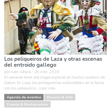
Naturaleza & aire libre
Los peliqueiros de Laza y otras escenas
del entroido gallego
por Iván Vânjra - 26 ene. 2018
El carnaval tiene una magia especial en muchos pueblos de
Galicia. En Laza, los protagonistas indiscutibles de la fiesta
son los peliqueiros....Leer más
Agenda de eventos
Museos & Arte
Comida & Restaurantes