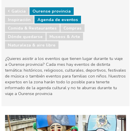
Galicia
Ourense provincia
Inspiración
Agenda de eventos
Comida & Restaurantes
Compras
Dónde quedarse
Museos & Arte
Naturaleza & aire libre
¿Quieres asistir a los eventos que tienen lugar durante tu viaje
a Ourense provincia? Cada mes hay eventos de distinta
temática: históricos, religiosos, culturales, deportivos, festivales
de música o también eventos para familias con niños. Nuestros
expertos en la zona harán todo lo posible para tenerte
informado de la agenda cultural y no te aburras durante tu
viaje a Ourense provincia
Galicia
Ourense provincia
Agenda de eventos
Comida & Restaurantes
Compras
Dónde quedarse
Museos & Arte