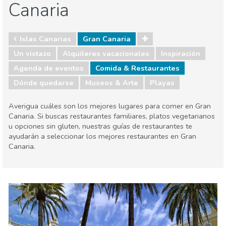
Canaria
Islas Canarias
Gran Canaria
Un vistazo
Alquileres vacacionales
Inspiración
Agenda de eventos
Comida & Restaurantes
Dónde quedarse
Museos & Arte
Playas
Averigua cuáles son los mejores lugares para comer en Gran
Canaria. Si buscas restaurantes familiares, platos vegetarianos
u opciones sin gluten, nuestras guías de restaurantes te
ayudarán a seleccionar los mejores restaurantes en Gran
Canaria.
Islas Canarias
Gran Canaria
Agenda de eventos
Comida & Restaurantes
Dónde quedarse
Museos & Arte
Playas