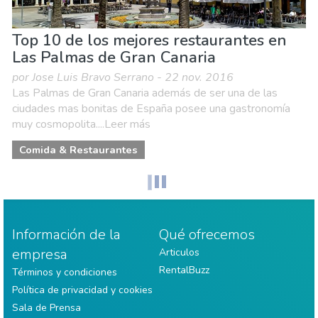
Top 10 de los mejores restaurantes en
Las Palmas de Gran Canaria
por Jose Luis Bravo Serrano - 22 nov. 2016
Las Palmas de Gran Canaria además de ser una de las
ciudades mas bonitas de España posee una gastronomía
muy cosmopolita....Leer más
Comida & Restaurantes
Información de la
Qué ofrecemos
empresa
Articulos
RentalBuzz
Términos y condiciones
Política de privacidad y cookies
Sala de Prensa