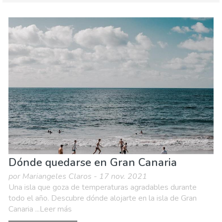
Islas Canarias
Gran Canaria
Agenda de eventos
Comida & Restaurantes
Dónde quedarse
Museos & Arte
Playas
Dónde quedarse en Gran Canaria
por Mariangeles Claros - 17 nov. 2021
Una isla que goza de temperaturas agradables durante
todo el año. Descubre dónde alojarte en la isla de Gran
Canaria ...Leer más