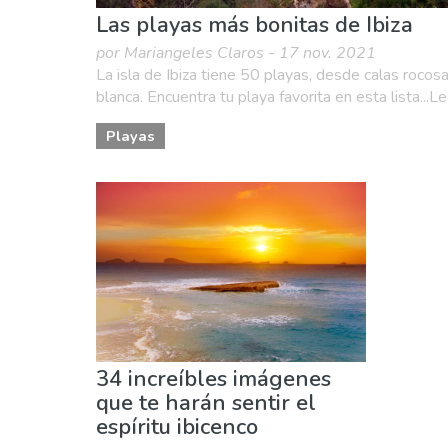
Las playas más bonitas de Ibiza
por Mariangeles Claros - 17 nov. 2021
La isla de Ibiza tiene 50 playas, desde calas rocos
blanca. Encuentra tu playa favorita en esta lista...L
Playas
34 increíbles imágenes
que te harán sentir el
espíritu ibicenco