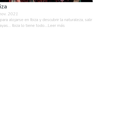
iza
 nov. 2021
ra alojarse en Ibiza y descubrir la naturaleza, salir
layas… Ibiza lo tiene todo....Leer más