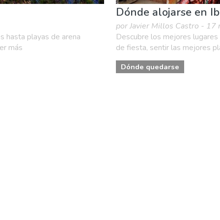
Dónde alojarse en Ib
por Javier Millos Castro - 17
as hasta playas de arena
Descubre los mejores lugares pa
eer más
de fiesta, sentir las mejores p
Dónde quedarse