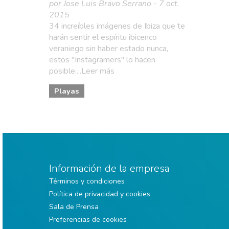
por Jose Luis Bravo Serrano - 7 oct.
2015
34 increíbles imágenes de Ibiza que te
harán sentir el espíritu ibicenco
veraniego sin haber estado nunca,
estos "Instagramers" lo hacen
posible....Leer más
Playas
Información de la empresa
Términos y condiciones
Política de privacidad y cookies
Sala de Prensa
Preferencias de cookies