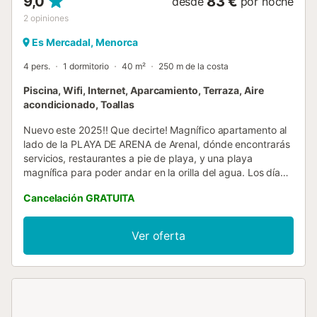
9,0
83 €
desde
por noche
2
opiniones
Es Mercadal, Menorca
4 pers.
1 dormitorio
40 m²
250 m de la costa
Piscina, Wifi, Internet, Aparcamiento, Terraza, Aire
acondicionado, Toallas
Nuevo este 2025!! Que decirte! Magnífico apartamento al
lado de la PLAYA DE ARENA de Arenal, dónde encontrarás
servicios, restaurantes a pie de playa, y una playa
magnífica para poder andar en la orilla del agua. Los días
que te de pereza ir a la playa, disfrutarás de la maravillosa
Cancelación GRATUITA
piscina comunitaria, muy amplia, la que te refrescará
estando a 15 metros de tu apartamento. El apartamento,
decorado con cariño, con terraza totalmente amueblada
Ver oferta
frente al mar, te invita a desayunar con la brisa. Aire
acondicionado para los días más calurosos o calefacción
por si en los meses Mayo o Octubre lo que necesitas,
aunque seguro que no. El apartamento está a un paso del
famoso "camí de cavalls", así como muchos servicios,
comercios y todo lo que necesites para unos días de