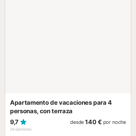
como piscina, jardín, piscina infantil, terraza, barbacoa y
ducha exterior, perfectas para relajarse y divertirse con
familiares y amigos. Hay una plaza de aparcamiento
disponible en el recinto. No se permiten mascotas, fumar
ni celebrar eventos. La propiedad cuenta con directrices
para la correcta separación de residuos y se proporciona
más información en el establecimiento. Además, dispone
de iluminación de bajo consumo y se han utilizado
materiales sostenibles en el aislamiento. Hay 2 camas
supletorias disponibles, que permiten alojar hasta 4
personas adicionales, disponibles por un cargo extra....
Apartamento de vacaciones para 4
personas, con terraza
9,7
140 €
desde
por noche
29
opiniones