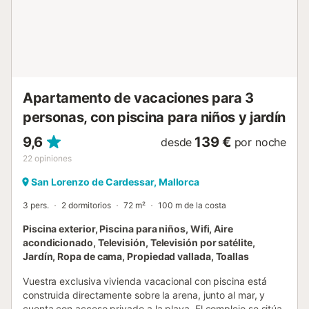
aceptan mascotas bajo requerimiento previo, siempre que
sean pequeñas o medianas de hasta 10 kg. El
apartamento también cuenta con aire acondicionado,
calefacción y Wi-Fi gratuito, garantizando confort en
cualquier época del año. La ubicación es uno de sus
mayores atractivos. A pocos pasos se encuentra la famosa
playa de Cala Millor, con aguas cristalinas y arena fina,
Apartamento de vacaciones para 3
además de su conocido paseo marítimo de ap...
personas, con piscina para niños y jardín
9,6
139 €
desde
por noche
22
opiniones
San Lorenzo de Cardessar, Mallorca
3 pers.
2 dormitorios
72 m²
100 m de la costa
Piscina exterior, Piscina para niños, Wifi, Aire
acondicionado, Televisión, Televisión por satélite,
Jardín, Ropa de cama, Propiedad vallada, Toallas
Vuestra exclusiva vivienda vacacional con piscina está
construida directamente sobre la arena, junto al mar, y
cuenta con acceso privado a la playa. El complejo se sitúa