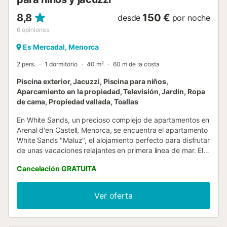
8,8
150 €
desde
por noche
6
opiniones
Es Mercadal, Menorca
2 pers.
1 dormitorio
40 m²
60 m de la costa
Piscina exterior, Jacuzzi, Piscina para niños,
Aparcamiento en la propiedad, Televisión, Jardín, Ropa
de cama, Propiedad vallada, Toallas
En White Sands, un precioso complejo de apartamentos en
Arenal d'en Castell, Menorca, se encuentra el apartamento
White Sands "Maluz", el alojamiento perfecto para disfrutar
de unas vacaciones relajantes en primera línea de mar. El
apartamento consta de un salón con un sofá cama para
Cancelación GRATUITA
niños menores de 12 años, una cocina bien equipada, un
dormitorio con una cama de matrimonio y un baño, por lo
que tiene capacidad para alojar a 2 personas y un niño de
Ver oferta
hasta 12 años. Entre los servicios adicionales se incluyen
ventiladores y una lavadora. El apartamento también
ofrece una terraza privada donde se puede empezar el