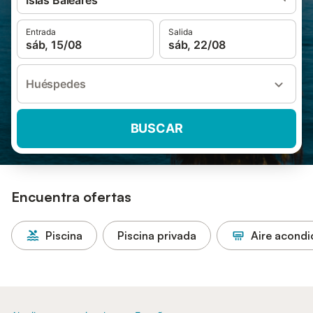
Islas Baleares
Entrada
Salida
sáb, 15/08
sáb, 22/08
Huéspedes
BUSCAR
Encuentra ofertas
Piscina
Piscina privada
Aire acond