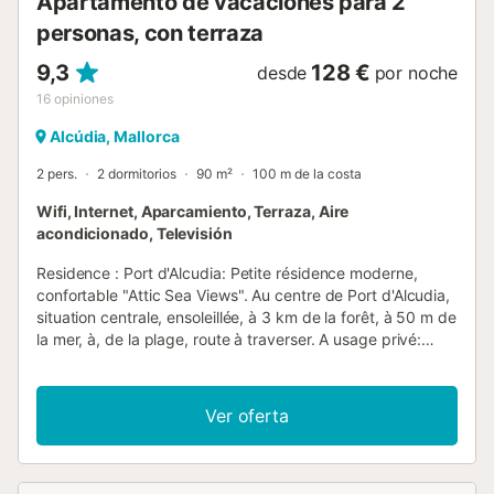
Apartamento de vacaciones para 2
personas, con terraza
9,3
128 €
desde
por noche
16
opiniones
Alcúdia, Mallorca
2 pers.
2 dormitorios
90 m²
100 m de la costa
Wifi, Internet, Aparcamiento, Terraza, Aire
acondicionado, Televisión
Residence : Port d'Alcudia: Petite résidence moderne,
confortable "Attic Sea Views". Au centre de Port d'Alcudia,
situation centrale, ensoleillée, à 3 km de la forêt, à 50 m de
la mer, à, de la plage, route à traverser. A usage privé:
terrasse, meubles de jardin. Infrastructures de la Maison:
accès internet, Connexion WIFI, ascenseur, chauffage
central, air-conditionné, lave-linge. Parking public possible
Ver oferta
dans la rue. Magasins 10 m, supermarché 70 m, restaurant
10 m, bar 5 m, boulangerie 150 m, zone piétonne 50 m,
location de bicyclettes 200 m, biergarten 5 m, centre à 1
minutes à pieds, arrêt de bus 250 m, plage de sable 50 m,