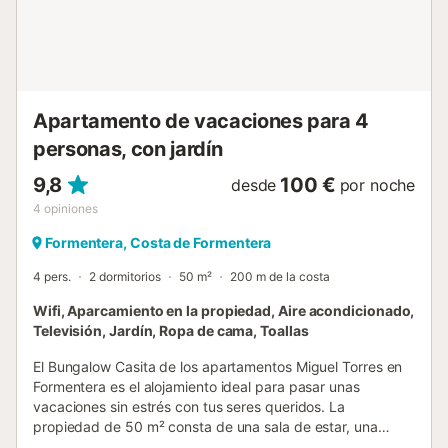
Maximum 1 animal/ chien autorisé. Extincteur. ETV/5411 // Reg. N
ESFCTU00000700800112862700000000000000000000ETV/
Se solicitará un depósito, cuyo importe varía según el alojamient
menos que se haga la excepción, el impuesto de residencia se 
en ...
Apartamento de vacaciones para 4
personas, con jardín
9,8
100 €
desde
por noche
4
opiniones
Formentera, Costa de Formentera
4 pers.
2 dormitorios
50 m²
200 m de la costa
Wifi, Aparcamiento en la propiedad, Aire acondicionado,
Televisión, Jardín, Ropa de cama, Toallas
El Bungalow Casita de los apartamentos Miguel Torres en
Formentera es el alojamiento ideal para pasar unas
vacaciones sin estrés con tus seres queridos. La
propiedad de 50 m² consta de una sala de estar, una
cocina, 2 dormitorios y 1 baño, por lo que puede alojar a 4