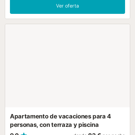
piscina/playa, ¡así que no necesita llevar equipaje
Ver oferta
adicional! Tanto los dormitorios como la sala de estar
tienen aire acondicionado. Cuenta con dos dormitorios
acogedores: uno con una cama doble y el otro con literas,
junto con un baño moderno con ducha. La cocina
completamente equipada hace que las comidas caseras
sean un deleite, mientras que las vistas panorámicas de la
sala de estar crean momentos inolvidables. Oratge 3 está
en el segundo piso sin ascensor. Para grupos más
grandes, el apartamento Oratge 1, ubicado directamente
debajo en la primera planta del mismo edificio, también
está disponible. Esto lo convierte en una opción perfecta
para dos grupos que desean alojarse cerca uno del otro
mientras disfrutan de sus propios espacios privados. Eco-
tasa no incluida: €2 + 10% IVA por adulto, por noche....
Apartamento de vacaciones para 4
personas, con terraza y piscina