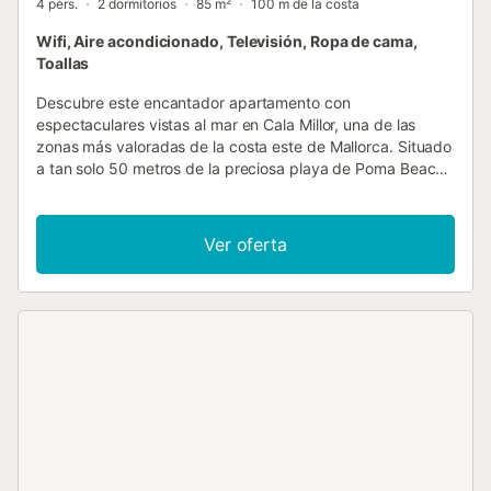
4 pers.
2 dormitorios
85 m²
100 m de la costa
Wifi, Aire acondicionado, Televisión, Ropa de cama,
Toallas
Descubre este encantador apartamento con
espectaculares vistas al mar en Cala Millor, una de las
zonas más valoradas de la costa este de Mallorca. Situado
a tan solo 50 metros de la preciosa playa de Poma Beach
- Cala Millor, este alojamiento es ideal para disfrutar de
unas vacaciones relajantes junto al Mediterráneo, con el
sonido del mar y una ubicación inmejorable. El
Ver oferta
apartamento cuenta con un bonito balcón privado con
impresionantes vistas al mar, el lugar perfecto para
desayunar al sol, relajarse con una copa al atardecer o
simplemente contemplar el Mediterráneo. En el interior
encontrarás un espacio cómodo, luminoso y funcional,
pensado para que te sientas como en casa durante tu
estancia. Dispone de un dormitorio con cama matrimonial y
otro con dos camas individuales, por lo que es ideal tanto
para parejas como para familias con niños. El alojamiento
está preparado para los más pequeños, ofreciendo cuna y
trona sin coste adicional bajo solicitud previa. Además, se