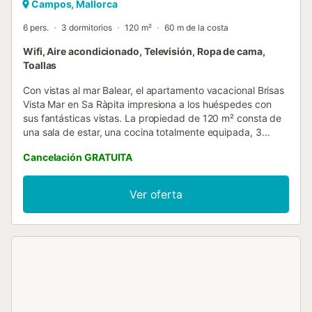
Campos, Mallorca
6 pers.
3 dormitorios
120 m²
60 m de la costa
Wifi, Aire acondicionado, Televisión, Ropa de cama,
Toallas
Con vistas al mar Balear, el apartamento vacacional Brisas
Vista Mar en Sa Ràpita impresiona a los huéspedes con
sus fantásticas vistas. La propiedad de 120 m² consta de
una sala de estar, una cocina totalmente equipada, 3
dormitorios y 2 baños, por lo que puede acomodar a 6
Cancelación GRATUITA
personas. Los servicios adicionales incluyen Wi-Fi de alta
velocidad (apto para videollamadas) con un espacio de
trabajo dedicado para hacer videollamadas, una televisión,
Ver oferta
aire acondicionado, una lavadora y una secadora. También
dispone de cuna y trona. Este alquiler vacacional cuenta
con un espacio exterior privado, que incluye una terraza
cubierta y un balcón. Los enlaces de transporte público se
encuentran a poca distancia a pie. Hay aparcamiento
gratuito en la calle. No se permiten mascotas, fumar ni
celebrar eventos. Esta propiedad tiene directrices para
ayudar a los huéspedes con la correcta separación de