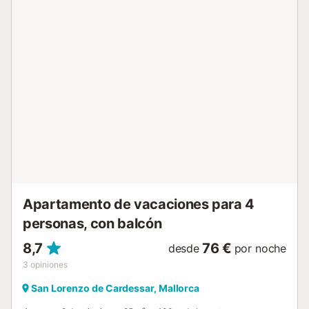
plage de rochers 2 km. Port plaisance, marina 150 m,
terrain de golf (18 trous) 4 km. Attractions à proximité:
Parque Acuático 2 km. Veuillez noter: indiqué pour séniors.
Bien convenant à 2 adultes. Le propriétaire n'accepte pas
les groupes de jeunes. Environnement très sensible au
bruit. Silence et bonne tenue exigés. Catégorie et
Standing : Aménagement intérieur de haut standing.
Mobilier assorti et confortable. Pour les clients qui
souhaitent un intérieur de grande qualité. Vivienda : "Attic
Sea Views", apt 2 pièces 90 m2 au 5ème étage. Logement
idéal pour 2 adultes. Clair, complètement rénové en 2021,
aménagement très fonctionnel et moderne: séjour/salle à
manger ouvert avec baie vitrée avec table pour les repas,
TV (satellite), Télévision numérique,...
Apartamento de vacaciones para 4
personas, con balcón
8,7
76 €
desde
por noche
3
opiniones
San Lorenzo de Cardessar, Mallorca