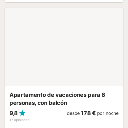
estilosamente decorados y cuidados. Una de las habitaciones
cuenta con cama de matrimonio y las otras dos con dos camas
individuales. Dispone de dos baños recientemente reformados
con ducha. Restaurantes, supermercados, una carnicería y
farmacia están en las inmediaciones. En la cercana Capdepera,
vale la pena visitar el casco antiguo y el castillo histórico, y Cala
Ratjada ofrece innumerables opciones de entretenimiento y una
gran selección de restaurantes. Zonas turísticas a tu completa
disposición, de forma cómoda y a poca distancia. Ven a Casa
Sabrina y disfruta de tus vacaciones en este entorno natural, no
te arrepentirás, ¡Reserva ya con nosotros! La ecotasa no está
incluida en el precio. Debe ser abonada a su llegada en
efectivo. ETVPL/12892
ESFCTU0000070400013082210000000000000000000ETV...
Apartamento de vacaciones para 6
personas, con balcón
9,8
178 €
desde
por noche
17
opiniones