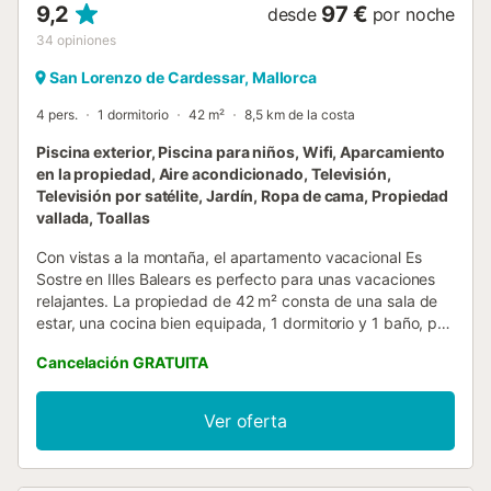
9,2
97 €
desde
por noche
34
opiniones
San Lorenzo de Cardessar, Mallorca
4 pers.
1 dormitorio
42 m²
8,5 km de la costa
Piscina exterior, Piscina para niños, Wifi, Aparcamiento
en la propiedad, Aire acondicionado, Televisión,
Televisión por satélite, Jardín, Ropa de cama, Propiedad
vallada, Toallas
Con vistas a la montaña, el apartamento vacacional Es
Sostre en Illes Balears es perfecto para unas vacaciones
relajantes. La propiedad de 42 m² consta de una sala de
estar, una cocina bien equipada, 1 dormitorio y 1 baño, por
lo que puede alojar a 2 personas. Los servicios adicionales
Cancelación GRATUITA
incluyen Wi-Fi de alta velocidad (apto para videollamadas)
y televisión. También hay una cuna y una trona
disponibles. Este alojamiento no dispone de aire
Ver oferta
acondicionado. El alquiler de vacaciones cuenta con una
terraza cubierta privada ideal para relajarse por las tardes.
Podrá disfrutar de instalaciones exteriores compartidas,