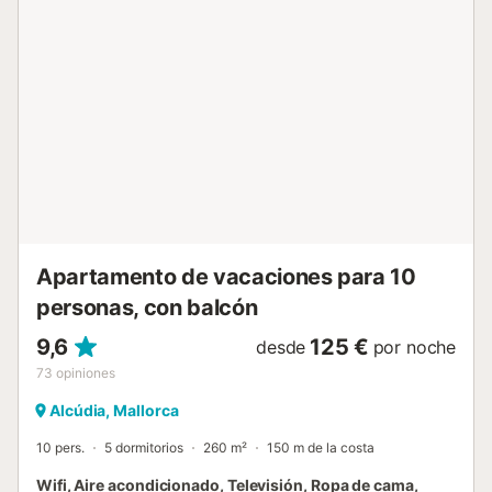
descanso y relajación. Te esperamos en la playa!...
Apartamento de vacaciones para 10
personas, con balcón
9,6
125 €
desde
por noche
73
opiniones
Alcúdia, Mallorca
10 pers.
5 dormitorios
260 m²
150 m de la costa
Wifi, Aire acondicionado, Televisión, Ropa de cama,