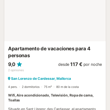
residuos. Se proporciona más información en el
establecimiento. Esta propiedad cuenta con iluminación de
bajo consumo....
Apartamento de vacaciones para 4
personas
9,0
117 €
desde
por noche
2
opiniones
San Lorenzo de Cardessar, Mallorca
4 pers.
2 dormitorios
75 m²
80 m de la costa
Wifi, Aire acondicionado, Televisión, Ropa de cama,
Toallas
Situado en Sant Llorenç des Cardassar, el apartamento