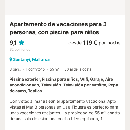
y por un suplemento....
Apartamento de vacaciones para 3
personas, con piscina para niños
9,1
119 €
desde
por noche
62
opiniones
Santanyí, Mallorca
3 pers.
1 dormitorio
55 m²
30 m de la costa
Piscina exterior, Piscina para niños, Wifi, Garaje, Aire
acondicionado, Televisión, Televisión por satélite, Ropa
de cama, Toallas
Con vistas al mar Balear, el apartamento vacacional Apto
Vistas al Mar 3 personas en Cala Figuera es perfecto para
unas vacaciones relajantes. La propiedad de 55 m² consta
de una sala de estar, una cocina bien equipada, 1
dormitorio y 1 baño, por lo que puede alojar a 3 personas.