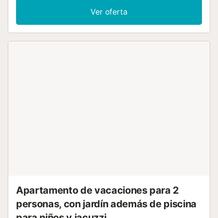
disponibles en la propiedad uno de los cuales es un baño.
Ver oferta
El amplio y moderno salón / comedor está equipado con
TV, sofá y mesas y sillas con la ventaja adicional de tener
vista a la bahía. Esta área también conduce directamente
al balcón con vista a la bahía, equipado con tumbonas,
mesa y sillas para relajarse y hablar en todas las vistas.
Cocina totalmente equipada disponible. Estupenda
propiedad para una escapada con la familia, a solo 10
minutos a pie del centro de la ciudad, donde encontrará
tiendas y restaurantes. Hay un ascensor disponible en el
establecimiento y acceso directo al paseo marítimo. Al
reservar o querer reservar: La hora de registro es después
de las 16:00. La hora de salida es antes de las 10:00 Día
de cambio: sábado en temporada alta (19 de mayo - 22
de septiembre) Incluido en el precio: todas las facturas de
servicios públicos, ropa de cama y toallas de baño; no
toallas de playa / piscina El impuesto ecológico no está
incluido en el precio y funciona a 2,20 € por persona y día
mayor de 16 años durante los primeros 8 días, después ...
Apartamento de vacaciones para 2
personas, con jardín además de piscina
para niños y jacuzzi