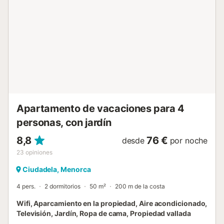
se puede disfrutar de un desayuno en el salón-comedor
con vistas al mar. Los apartamentos disponen de Wifi y
aire acondicionado. La terraza arriba es comunitaria y
tiene vistas espectaculares al mar. A tener en cuenta: Las
fotos son fotos de muestra, los apartamentos tienen el
mismo equipamiento y vistas pero pueden cambiar los
colores de los muebles y la decoración. No se puede
confirmar una planta, puede ser la primera o la segunda
planta. En las Islas Baleares existe una tasa turística,
llamada Ecotasa, que se tiene que abonar por cada
huésped a partir de ...
Apartamento de vacaciones para 4
personas, con jardín
8,8
76 €
desde
por noche
23
opiniones
Ciudadela, Menorca
4 pers.
2 dormitorios
50 m²
200 m de la costa
Wifi, Aparcamiento en la propiedad, Aire acondicionado,
Televisión, Jardín, Ropa de cama, Propiedad vallada