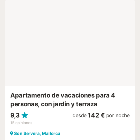
día con una taza de café mientras se admiran las
espectaculares vistas al mar. El complejo de apartamentos
cuenta con una hermosa zona exterior compartida donde
los huéspedes pueden nadar en la piscina, relajarse en el
jacuzzi o disfrutar de una bebida en el bar. La playa de
Platja d'Arenal d'en Castell está justo en frente del
complejo y se puede acceder a ella directamente desde la
zona exterior compartida. Esta playa es ideal para
relajarse en la arena con un buen libro o nadar en las
aguas cristalinas del mar. En las inmediaciones, a solo 20-
300 metros de distancia (1-5 minutos a pie), encontrarás
una gran variedad de tiendas, restaurantes, bares y
cafeterías. El aeropuerto de la isla se encuentra a 27
minutos en coche. Hay plazas de aparcamiento gratuitas
disponibles...
Apartamento de vacaciones para 4
personas, con jardín y terraza
9,3
142 €
desde
por noche
15
opiniones
Son Servera, Mallorca