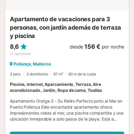
Apartamento de vacaciones para 3
personas, con jardín además de terraza
y piscina
8,6
156 €
desde
por noche
11
opiniones
Pollença, Mallorca
3 pers.
2 dormitorios
67 m²
60 m de la costa
Piscina, Internet, Aparcamiento, Terraza, Aire
acondicionado, Jardín, Ropa de cama, Toallas
Apartamento Oratge 3 - Su Retiro Perfecto junto al Mar en
Puerto Pollença Este encantador apartamento ofrece
impresionantes vistas al mar, una piscina compartida y una
ubicación inmejorable a solo pasos de la playa. Está a
distancia de paseo de restaurantes y tiendas. Para hacer
su estancia más cómoda, proporcionamos toallas para la