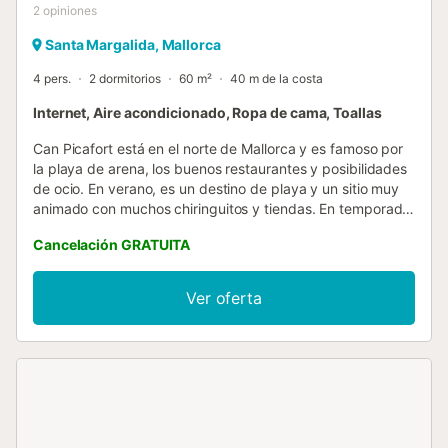
2
opiniones
Santa Margalida, Mallorca
4 pers.
2 dormitorios
60 m²
40 m de la costa
Internet, Aire acondicionado, Ropa de cama, Toallas
Can Picafort está en el norte de Mallorca y es famoso por
la playa de arena, los buenos restaurantes y posibilidades
de ocio. En verano, es un destino de playa y un sitio muy
animado con muchos chiringuitos y tiendas. En temporada
baja, se puede practicar senderismo, ciclismo y hacer
Cancelación GRATUITA
diferentes excursiones o jugar golf en el campo de
Alcanada. Playa de Muro, una zona de arena blanca y fina
está al lado de Can Picafort y se extiende hasta Puerto de
Ver oferta
Alcúdia. Un coche no es necesario ya que encontrará
todos los servicios esenciales cerca. Los apartamentos son
ideales para 4 huéspedes y consisten en dos dormitorios
con camas individuales, salón-comedor, una cocina con
equipamiento básico como cafetera y hervidor de agua,
un baño así como lavadora. Si viaja con un bebé,
facilitamos una cuna y trona bajo petición. Por la mañana,