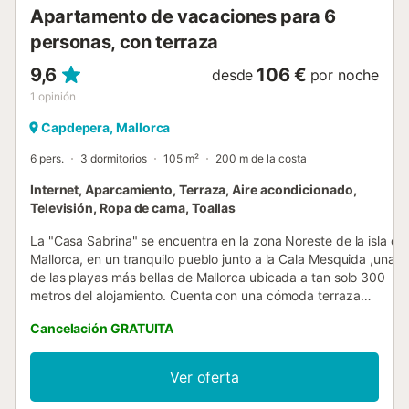
...
Apartamento de vacaciones para 6
personas, con terraza
9,6
106 €
desde
por noche
1
opinión
Capdepera, Mallorca
6 pers.
3 dormitorios
105 m²
200 m de la costa
Internet, Aparcamiento, Terraza, Aire acondicionado,
Televisión, Ropa de cama, Toallas
La "Casa Sabrina" se encuentra en la zona Noreste de la isla de
Mallorca, en un tranquilo pueblo junto a la Cala Mesquida ,una
de las playas más bellas de Mallorca ubicada a tan solo 300
metros del alojamiento. Cuenta con una cómoda terraza
equipada para 6 personas para poder disfrutar al aire libre de
Cancelación GRATUITA
un magnifico desayuno, podrá disfrutar del sol por la mañana y
proporciona sombra cuando hace más calor durante el día.
Dentro del apartamento encontrará un salón-comedor
Ver oferta
combinado, una amplia cocina equipada con lavavajillas, y
otros electrodomésticos necesarios. Cuenta con 3 dormitorios,