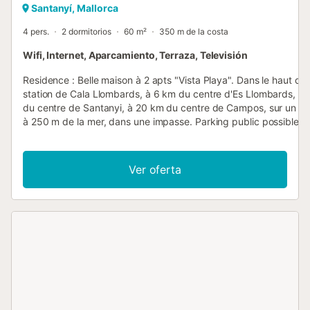
Santanyí, Mallorca
4 pers.
2 dormitorios
60 m²
350 m de la costa
Wifi, Internet, Aparcamiento, Terraza, Televisión
Residence : Belle maison à 2 apts "Vista Playa". Dans le haut de 
station de Cala Llombards, à 6 km du centre d'Es Llombards, à
du centre de Santanyi, à 20 km du centre de Campos, sur un ve
à 250 m de la mer, dans une impasse. Parking public possible d
rue. Magasins 400 m, restaurant, bar 300 m, arrêt de bus "Cala
Llombards" 6 km, gare ferroviaire "Manacor" 35 km, plage de s
"Cala Llombards" 250 m. Veuillez noter: voiture recommandée. 
Ver oferta
propriétaire habite dans la même maison. Vivienda : "Vista Playa
3 pièces 60 m2, au rez-de-chaussée. Aménagement moderne:
séjour/salle à manger avec table pour les repas, TV (satellite) et
Télévision numérique. Sortie sur la terrasse. 1 chambre avec 2 lit
chambre avec 1 grand-lit (150 cm). Cuisine ouverte (four, 3 pla
vitrocéramiques, micro-ondes, congélateur, cafetière électrique)
Douche/WC, double vasque. Chauffage par le sol. Terrasse 22 
couverte. Meubles de terrasse. Superbe vue sur la mer. A disposi
lave-linge, chaise haute pour enfant, lit bébé, sèche-cheveux. I
(Connexion WIFI, gratuit). Veuillez noter: logement non-fumeur.