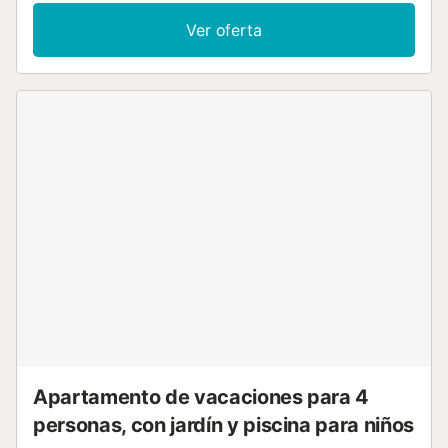
Los servicios adicionales incluyen Wi-Fi de alta velocidad
(apto para videollamadas), televisión y aire acondicionado.
Ver oferta
También hay disponible una cuna y una trona. Este alquiler
de vacaciones cuenta con una terraza cubierta privada
para relajarse por las tardes. Durante su estancia, disfrute
de instalaciones exteriores compartidas, como piscina,
jardín, terraza y ducha exterior. Tenga en cuenta que la
piscina se encuentra en el edificio de enfrente
(Apartamentos Villa Sirena). Los enlaces de transporte
público se encuentran a poca distancia a pie. Este estudio
está situado en la planta superior del edificio. Hay
aparcamiento gratuito disponible en la calle y una plaza de
aparcamiento sujeta a disponibilidad. No se permiten
mascotas, fumar ni celebrar eventos. Esta propiedad
cuenta con iluminación de bajo consumo. Hay una caja
fuerte disponible por un suplemento....
Apartamento de vacaciones para 4
personas, con jardín y piscina para niños