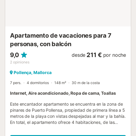
coche (60 km). No se permiten mascotas. No se permiten
ruidos fuertes entre las 23:00 y las 8:00. Nombre: CASA
REWA...
Apartamento de vacaciones para 7
personas, con balcón
9,0
211 €
desde
por noche
2
opiniones
Pollença, Mallorca
7 pers.
4 dormitorios
148 m²
30 m de la costa
Internet, Aire acondicionado, Ropa de cama, Toallas
Este encantador apartamento se encuentra en la zona de
pinares de Puerto Pollensa, propiedad de primera línea a 5
metros de la playa con vistas despejadas al mar y la bahía.
En total, el apartamento ofrece 4 habitaciones, de las
cuales 1 es una cama doble y las otras 5 camas
individuales en otras 3 habitaciones. 2 baños también