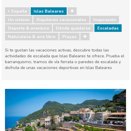
España
Islas Baleares
Un vistazo
Alquileres vacacionales
Inspiración
Deporte & aventura
Dónde quedarse
Escaladas
Naturaleza & aire libre
Playas
Si te gustan las vacaciones activas, descubre todas las
actividades de escalada que Islas Baleares te ofrece. Prueba el
barranquismo, tramos de vía ferrata o paredes de escalada y
disfruta de unas vacaciones deportivas en Islas Baleares
España
Islas Baleares
Deporte & aventura
Dónde quedarse
Naturaleza & aire libre
Playas