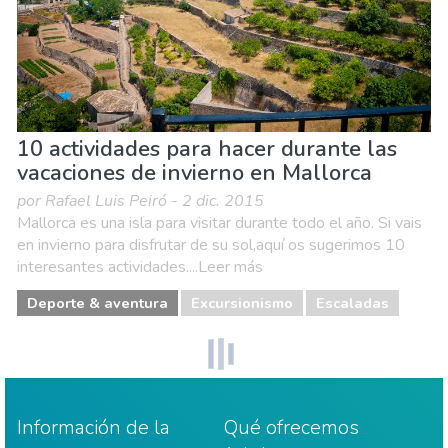
10 actividades para hacer durante las
vacaciones de invierno en Mallorca
por Rafael Luis Peiró - 2 dic. 2015
Mallorca es una isla para visitar durante todo el año. Si vais
en invierno para disfrutar de su sol,aquí os sugerimos 10
interesantes actividades....Leer más
Deporte & aventura
Excursionismo
Escaladas
Información de la
Qué ofrecemos