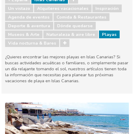
Un vistazo
Alquileres vacacionales
Inspiración
Agenda de eventos
Comida & Restaurantes
Deporte & aventura
Dónde quedarse
Museos & Arte
Naturaleza & aire libre
Playas
Vida nocturna & Bares
¿Quieres encontrar las mejores playas en Islas Canarias? Si
buscas actividades acuáticas o familiares, o simplemente pasar
un día relajante tomando el sol, nuestros artículos tienen toda
la información que necesitas para planear tus próximas
vacaciones de playa en Islas Canarias.
España
Islas Canarias
Agenda de eventos
Comida & Restaurantes
Deporte & aventura
Dónde quedarse
Museos & Arte
Naturaleza & aire libre
Playas