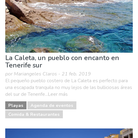
Vida nocturna & Bares
La Caleta, un pueblo con encanto en
Tenerife sur
por Mariangeles Claros - 21 feb. 2019
El pequeño pueblo costero de La Caleta es perfecto para
una escapada tranquila no muy lejos de las bulliciosas áreas
del sur de Tenerife...Leer más
Playas
Agenda de eventos
Comida & Restaurantes