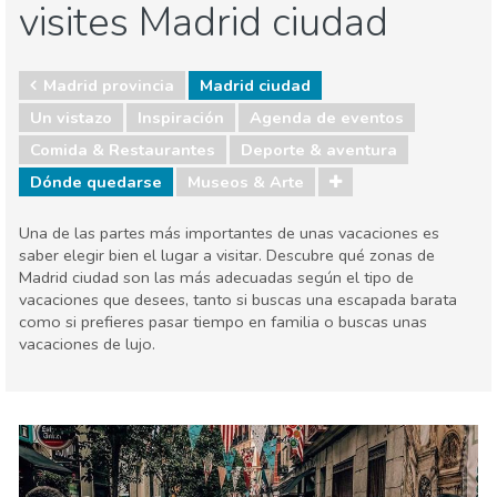
visites Madrid ciudad
Madrid provincia
Madrid ciudad
Un vistazo
Inspiración
Agenda de eventos
Comida & Restaurantes
Deporte & aventura
Dónde quedarse
Museos & Arte
Una de las partes más importantes de unas vacaciones es
saber elegir bien el lugar a visitar. Descubre qué zonas de
Madrid ciudad son las más adecuadas según el tipo de
vacaciones que desees, tanto si buscas una escapada barata
como si prefieres pasar tiempo en familia o buscas unas
vacaciones de lujo.
Madrid provincia
Madrid ciudad
Agenda de eventos
Comida & Restaurantes
Deporte & aventura
Dónde quedarse