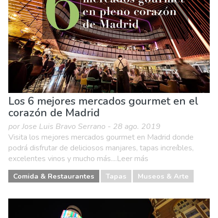
Los 6 mejores mercados gourmet en el
corazón de Madrid
por Jose Luis Bravo Serrano - 28 ago. 2019
Visita los mejores mercados gourmet en Madrid donde
podrá disfrutar de deliciosos manjares, tapas increíbles,
excelentes vinos y mucho más....Leer más
Comida & Restaurantes
Tapas
Museos & Arte