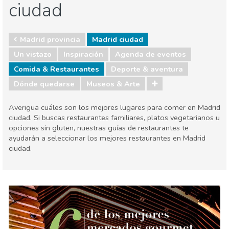
ciudad
Madrid provincia
Madrid ciudad
Un vistazo
Inspiración
Agenda de eventos
Comida & Restaurantes
Deporte & aventura
Dónde quedarse
Museos & Arte
Averigua cuáles son los mejores lugares para comer en Madrid
ciudad. Si buscas restaurantes familiares, platos vegetarianos u
opciones sin gluten, nuestras guías de restaurantes te
ayudarán a seleccionar los mejores restaurantes en Madrid
ciudad.
Madrid provincia
Madrid ciudad
Agenda de eventos
Comida & Restaurantes
Deporte & aventura
Dónde quedarse
Museos & Arte