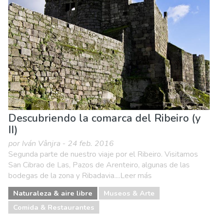
Descubriendo la comarca del Ribeiro (y
II)
por Iván Vânjra - 24 feb. 2016
Segunda parte de nuestro viaje por el Ribeiro. Visitamos
San Cibrao de Las, Pazos de Arenteiro, algunas de las
bodegas de la zona y Ribadavia....Leer más
Naturaleza & aire libre
Museos & Arte
Comida & Restaurantes