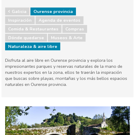
Galicia
Ourense provincia
Inspiración
Agenda de eventos
Comida & Restaurantes
Compras
Dónde quedarse
Museos & Arte
Naturaleza & aire libre
Disfruta al aire libre en Ourense provincia y explora los
impresionantes parques y reservas naturales de la mano de
nuestros expertos en la zona, ellos te traerán la inspiración
que buscas sobre playas, montañas y los más bellos espacios
naturales en Ourense provincia.
Galicia
Ourense provincia
Agenda de eventos
Comida & Restaurantes
Compras
Dónde quedarse
Museos & Arte
Naturaleza & aire libre