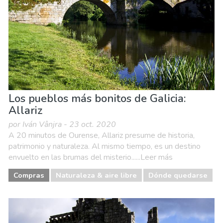
Los pueblos más bonitos de Galicia:
Allariz
por Iván Vânjra - 23 oct. 2020
A 20 minutos de Ourense, Allariz presume de historia,
patrimonio y naturaleza. Al mismo tiempo, es un destino
envuelto en las brumas del misterio......Leer más
Compras
Naturaleza & aire libre
Dónde quedarse