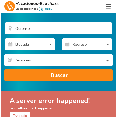
Vacaciones-España
.es
En cooperación con
Personas
Buscar
A server error happened!
Something bad happened!
Try again