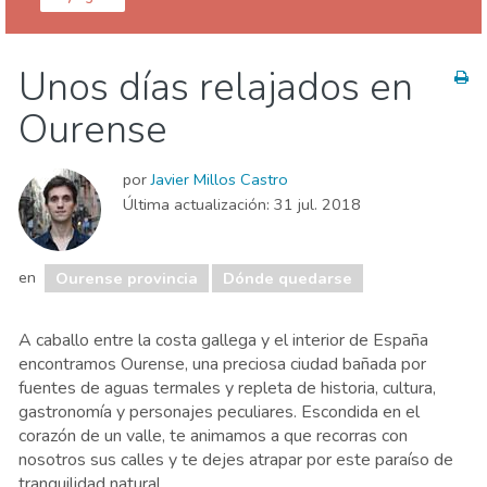
Galicia
Ourense provincia
Unos días relajados en
Agenda de eventos
Comida & Restaurantes
Ourense
Compras
Dónde quedarse
Museos & Arte
Naturaleza & aire libre
por
Javier Millos Castro
Última actualización:
31 jul. 2018
en
Ourense provincia
Dónde quedarse
A caballo entre la costa gallega y el interior de España
encontramos Ourense, una preciosa ciudad bañada por
fuentes de aguas termales y repleta de historia, cultura,
gastronomía y personajes peculiares. Escondida en el
corazón de un valle, te animamos a que recorras con
nosotros sus calles y te dejes atrapar por este paraíso de
tranquilidad natural.