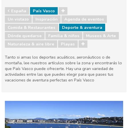
España
País Vasco
Un vistazo
Inspiración
Agenda de eventos
Comida & Restaurantes
Deporte & aventura
Dónde quedarse
Familia & niños
Museos & Arte
Naturaleza & aire libre
Playas
Tanto si amas los deportes acuáticos, aeronáuticos o de
montaña, lee nuestros artículos sobre la zona y encontrarás lo
que País Vasco puede ofrecerte. Hay una gran variedad de
actividades entre las que puedes elegir para que pases tus
vacaciones de aventura perfectas en País Vasco
España
País Vasco
Agenda de eventos
Comida & Restaurantes
Deporte & aventura
Dónde quedarse
Familia & niños
Museos & Arte