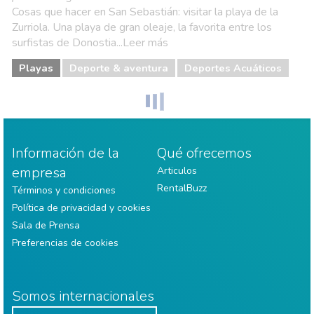
Cosas que hacer en San Sebastián: visitar la playa de la
Zurriola. Una playa de gran oleaje, la favorita entre los
surfistas de Donostia...Leer más
Playas
Deporte & aventura
Deportes Acuáticos
Información de la
Qué ofrecemos
empresa
Articulos
RentalBuzz
Términos y condiciones
Política de privacidad y cookies
Sala de Prensa
Preferencias de cookies
Somos internacionales