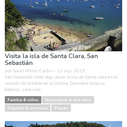
Naturaleza & aire libre
Playas
Visita la isla de Santa Clara, San
Sebastián
por Javier Millos Castro - 12 sep. 2019
San Sebastián tiene algo único: la isla de Santa clara en el
corazón de la bahía de la Concha. Descubre toda su
belleza....Leer más
Familia & niños
Naturaleza & aire libre
Deporte & aventura
Playas