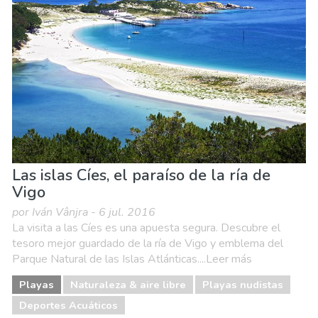
Dónde quedarse
Museos & Arte
Naturaleza & aire libre
Playas
Vida nocturna & Bares
Las islas Cíes, el paraíso de la ría de
Vigo
por Iván Vânjra - 6 jul. 2016
La visita a las Cíes es una apuesta segura. Descubre el
tesoro mejor guardado de la ría de Vigo y emblema del
Parque Natural de las Islas Atlánticas....Leer más
Playas
Naturaleza & aire libre
Playas nudistas
Deportes Acuáticos