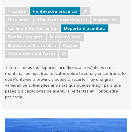
Galicia
Pontevedra provincia
Un vistazo
Alquileres vacacionales
Inspiración
Comida & Restaurantes
Deporte & aventura
Dónde quedarse
Museos & Arte
Naturaleza & aire libre
Playas
Vida nocturna & Bares
Tanto si amas los deportes acuáticos, aeronáuticos o de
montaña, lee nuestros artículos sobre la zona y encontrarás lo
que Pontevedra provincia puede ofrecerte. Hay una gran
variedad de actividades entre las que puedes elegir para que
pases tus vacaciones de aventura perfectas en Pontevedra
provincia
Galicia
Pontevedra provincia
Comida & Restaurantes
Deporte & aventura