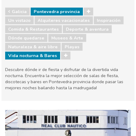
Galicia
Pontevedra provincia
Un vistazo
Alquileres vacacionales
Inspiración
Comida & Restaurantes
Deporte & aventura
Dónde quedarse
Museos & Arte
Naturaleza & aire libre
Playas
Vida nocturna & Bares
Descubre dónde ir de fiesta y disfrutar de la divertida vida
nocturna. Encuentra la mejor selección de salas de fiesta,
discotecas y bares en Pontevedra provincia donde pasar las
mejores noches bailando hasta la madrugada!
Galicia
Pontevedra provincia
Comida & Restaurantes
Deporte & aventura
Dónde quedarse
Museos & Arte
Naturaleza & aire libre
Playas