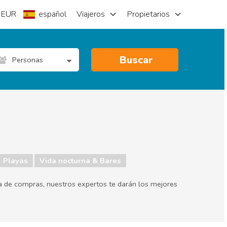
EUR
español
Viajeros
Propietarios
Buscar
Personas
Playas
Vida nocturna & Bares
día de compras, nuestros expertos te darán los mejores