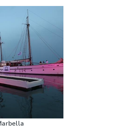
 Arte
Playas
Vida nocturna & Bares
Marbella