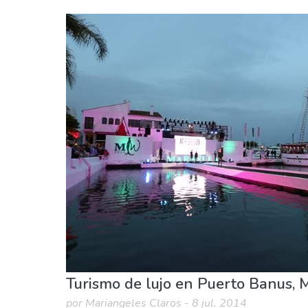
Málaga provincia
Puerto Banús
Comida & Restaurantes
Compras
Museos &
Turismo de lujo en Puerto Banus, 
por Mariangeles Claros - 8 jul. 2014