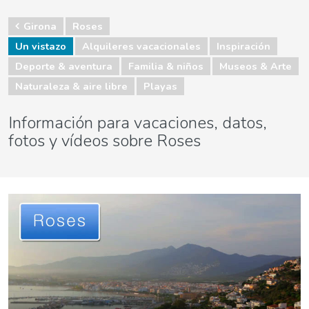
Girona
Roses
Un vistazo
Alquileres vacacionales
Inspiración
Deporte & aventura
Familia & niños
Museos & Arte
Naturaleza & aire libre
Playas
Información para vacaciones, datos,
fotos y vídeos sobre Roses